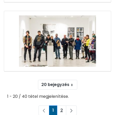
20 bejegyzés
1 - 20 / 40 tétel megjelenítése.
1
2
Oldal
Oldal