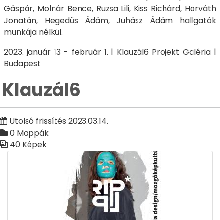
Gáspár, Molnár Bence, Ruzsa Lili, Kiss Richárd, Horváth
Jonatán, Hegedüs Ádám, Juhász Ádám hallgatók
munkája nélkül.
2023. január 13 - február 1. | Klauzál6 Projekt Galéria |
Budapest
Klauzál6
Utolsó frissítés 2023.03.14.
0 Mappák
40 Képek
Médiatár