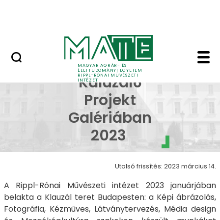
Ugrás a fő tartalomhoz
Nyitott nap
Klauzál6 - RIPPL* Kalu
RIPPL* a
MAGYAR AGRÁR- ÉS
ÉLETTUDOMÁNYI EGYETEM
RIPPL-RÓNAI MŰVÉSZETI
Kaluzál6
INTÉZET
Projekt
Galériában
2023
Utolsó frissítés: 2023 március 14.
A Rippl-Rónai Művészeti intézet 2023 januárjában
belakta a Klauzál teret Budapesten: a Képi ábrázolás,
Fotográfia, Kézműves, Látványtervezés, Média design