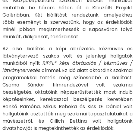
és Mozgóképkultúra szakokon készült munkákat
mutattuk be három héten át a Klauzál6 Projekt
Galériában. Két kiállítást rendeztünk, amelyekhez
több eseményt is szerveztünk, hogy az érdeklődők
minél jobban megismerhessék a Kaposváron folyó
munkát, diákjainkat, tanárainkat.
Az első kiállítás a képi ábrázolás, kézműves és
látványtervező szakos volt és jelenlegi hallgatók
munkáiból nyílt
RIPPL* képi ábrázolás / kézműves /
látványtervezés
címmel. Ez idő alatt oktatóink szakmai
programokkal tették még színesebbé a kiállítást:
Csoma Sándor filmrendezővel volt szakmai
beszélgetés, oktatóink népszerűsítették most induló
képzéseinket, kerekasztal beszélgetés keretében
Benkő Ramóna, Mikus Rebeka és Kiss G. Dániel volt
hallgatóink osztották meg szakmai tapasztalataikat a
művészetről, és Gillich Bettina volt hallgatónk
divatshowját is megtekinthették az érdeklődők.