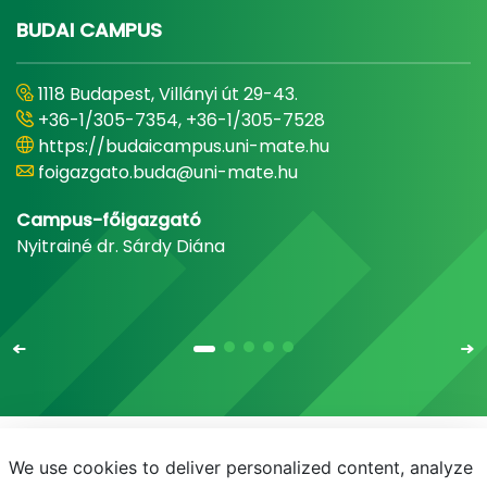
BUDAI CAMPUS
1118 Budapest, Villányi út 29-43.
+36-1/305-7354, +36-1/305-7528
https://budaicampus.uni-mate.hu
foigazgato.buda@uni-mate.hu
Campus-főigazgató
Nyitrainé dr. Sárdy Diána
We use cookies to deliver personalized content, analyze
E-mail
Telefonkönyv
NEPTUN
E-learning