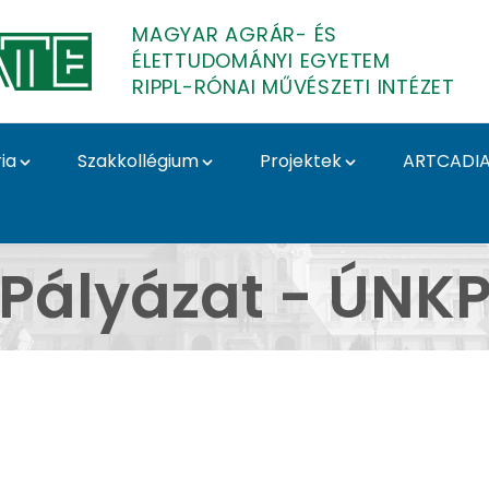
MAGYAR AGRÁR- ÉS
ÉLETTUDOMÁNYI EGYETEM
RIPPL-RÓNAI MŰVÉSZETI INTÉZET
ia
Szakkollégium
Projektek
ARTCADI
pl-Rónai Művészeti Int
Pályázat - ÚNK