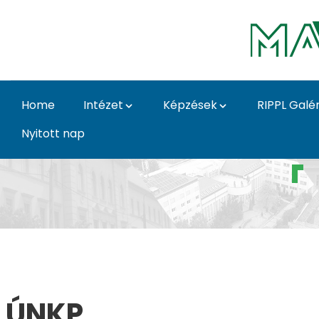
Skip to Main Content
Home
Intézet
Képzések
RIPPL Galér
Nyitott nap
Pályázat - ÚNKP - Rip
ÚNKP