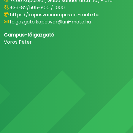
7400 Kaposvár, Guba Sándor utca 40., Pf.: 16.
+36-82/505-800 / 1000
https://kaposvaricampus.uni-mate.hu
foigazgato.kaposvar@uni-mate.hu
Campus-főigazgató
Vörös Péter