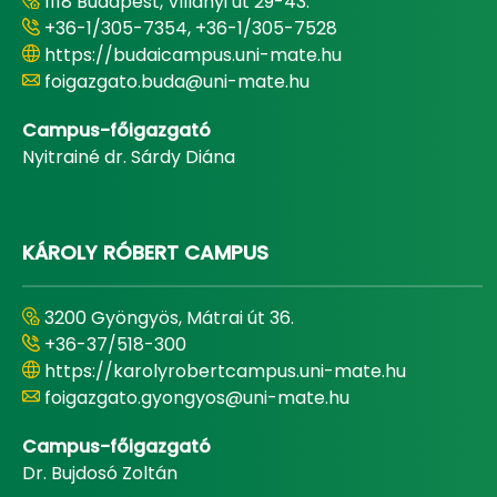
1118 Budapest, Villányi út 29-43.
+36-1/305-7354, +36-1/305-7528
https://budaicampus.uni-mate.hu
foigazgato.buda@uni-mate.hu
Campus-főigazgató
Nyitrainé dr. Sárdy Diána
KÁROLY RÓBERT CAMPUS
3200 Gyöngyös, Mátrai út 36.
+36-37/518-300
https://karolyrobertcampus.uni-mate.hu
foigazgato.gyongyos@uni-mate.hu
Campus-főigazgató
Dr. Bujdosó Zoltán