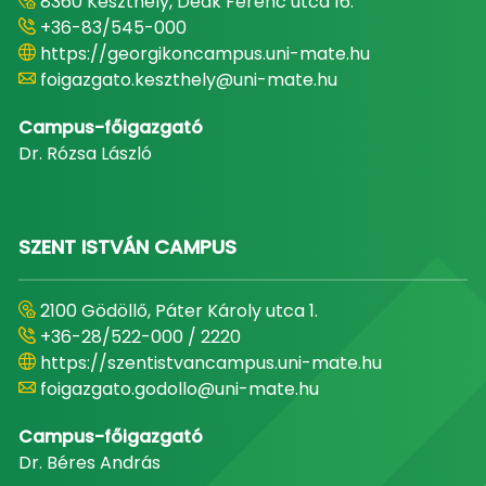
8360 Keszthely, Deák Ferenc utca 16.
+36-83/545-000
https://georgikoncampus.uni-mate.hu
foigazgato.keszthely@uni-mate.hu
Campus-főigazgató
Dr. Rózsa László
SZENT ISTVÁN CAMPUS
2100 Gödöllő, Páter Károly utca 1.
+36-28/522-000 / 2220
https://szentistvancampus.uni-mate.hu
foigazgato.godollo@uni-mate.hu
Campus-főigazgató
Dr. Béres András