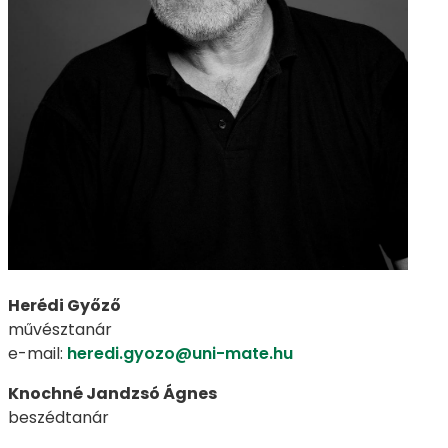
Herédi Győző
művésztanár
e-mail:
heredi.gyozo@uni-mate.hu
Knochné Jandzsó Ágnes
beszédtanár