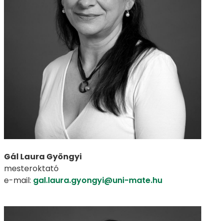
Gál Laura Gyöngyi
mesteroktató
e-mail:
gal.laura.gyongyi@uni-mate.hu