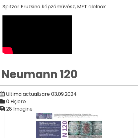
Spitzer Fruzsina képzőművész, MET alelnök
Neumann 120
Ultima actualizare 03.09.2024
0 Fişiere
28 Imagine
Galerie media