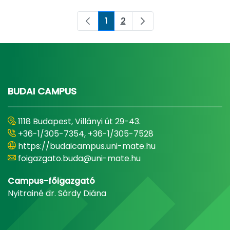
1
2
Pagina
Pagina
BUDAI CAMPUS
1118 Budapest, Villányi út 29-43.
+36-1/305-7354, +36-1/305-7528
https://budaicampus.uni-mate.hu
foigazgato.buda@uni-mate.hu
Campus-főigazgató
Nyitrainé dr. Sárdy Diána