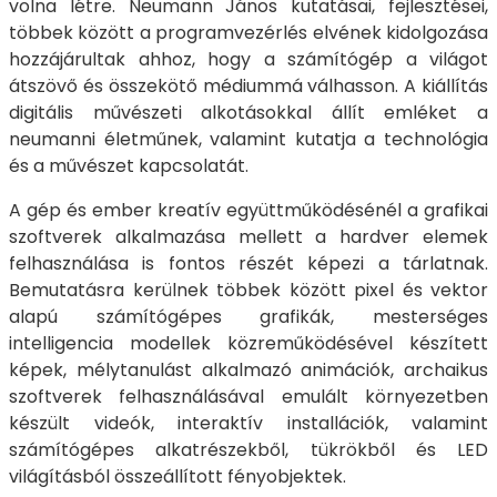
volna létre. Neumann János kutatásai, fejlesztései,
többek között a programvezérlés elvének kidolgozása
hozzájárultak ahhoz, hogy a számítógép a világot
átszövő és összekötő médiummá válhasson. A kiállítás
digitális művészeti alkotásokkal állít emléket a
neumanni életműnek, valamint kutatja a technológia
és a művészet kapcsolatát.
A gép és ember kreatív együttműködésénél a grafikai
szoftverek alkalmazása mellett a hardver elemek
felhasználása is fontos részét képezi a tárlatnak.
Bemutatásra kerülnek többek között pixel és vektor
alapú számítógépes grafikák, mesterséges
intelligencia modellek közreműködésével készített
képek, mélytanulást alkalmazó animációk, archaikus
szoftverek felhasználásával emulált környezetben
készült videók, interaktív installációk, valamint
számítógépes alkatrészekből, tükrökből és LED
világításból összeállított fényobjektek.