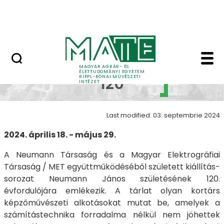
Skip to Main Content
Nyitott nap
Neumann 120 - Neuman
Neumann
MAGYAR AGRÁR- ÉS
ÉLETTUDOMÁNYI EGYETEM
RIPPL-RÓNAI MŰVÉSZETI
120
INTÉZET
Last modified: 03. septembrie 2024
2024. április 18. - május 29.
A Neumann Társaság és a Magyar Elektrográfiai
Társaság / MET együttműködéséből született kiállítás-
sorozat Neumann János születésének 120.
évfordulójára emlékezik. A tárlat olyan kortárs
képzőművészeti alkotásokat mutat be, amelyek a
számítástechnika forradalma nélkül nem jöhettek