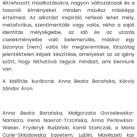
létrehozott műalkotásokra, nagyon változatosak és a
hasonló élményeket minden művész másképp
értelmezi. Az alkotást inspiráló reflexió lehet mély,
metaforikus, szentimentális vagy valós, néha a saját
identitás mélységeibe, az idő és az utazás
cselekményeibe való belemerülés, máskor egy
bizonyos (nem) valós tér megteremtése, látszólag
jelentéktelen képek készítése, amelyeket az az igény
szőtt, hogy láthatóvá tegyük mindazt, ami bennünk
van.
A kiállítás kurátorai: Anna Beata Barańska, Károly
Sándor Áron.
Anna Beata Barańska, Małgorzata Gorzelewska-
Namiota, Irena Nawrot-Trzcińska, Anna Perłowksa-
Weiser, Fryderyk Rudziński, Kamil Stańczak, a Maria
Curie-Skłodowska Egyetem, Lublin, Művészeti kar