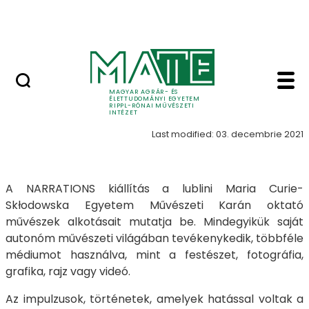
Skip to Main Content
Nyitott nap
Történetek galéria - T
Történetek
MAGYAR AGRÁR- ÉS
ÉLETTUDOMÁNYI EGYETEM
RIPPL-RÓNAI MŰVÉSZETI
INTÉZET
Last modified: 03. decembrie 2021
A NARRATIONS kiállítás a lublini Maria Curie-
Skłodowska Egyetem Művészeti Karán oktató
művészek alkotásait mutatja be. Mindegyikük saját
autonóm művészeti világában tevékenykedik, többféle
médiumot használva, mint a festészet, fotográfia,
grafika, rajz vagy videó.
Az impulzusok, történetek, amelyek hatással voltak a