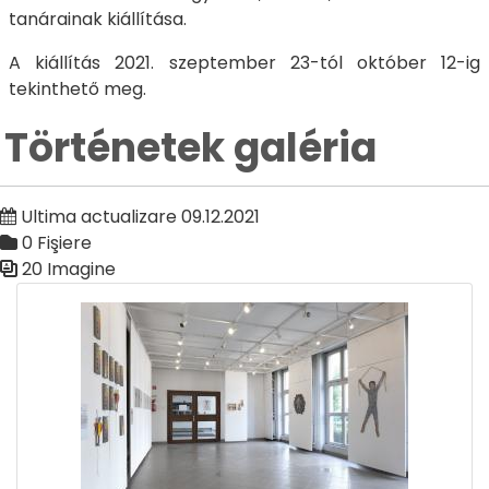
tanárainak kiállítása.
A kiállítás 2021. szeptember 23-tól október 12-ig
tekinthető meg.
Történetek galéria
Ultima actualizare 09.12.2021
0 Fişiere
20 Imagine
Galerie media