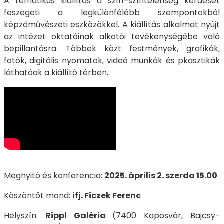
A tematikus kiállítás a szín–színtelenség kérdését
feszegeti a legkülönfélébb szempontokból
képzőművészeti eszközökkel. A kiállítás alkalmat nyújt
az intézet oktatóinak alkotói tevékenységébe való
bepillantásra. Többek közt festmények, grafikák,
fotók, digitális nyomatok, videó munkák és pkasztikák
láthatóak a kiállító térben.
Megnyitó és konferencia:
2025. április 2. szerda 15.00
Köszöntőt mond:
ifj. Ficzek Ferenc
Helyszín:
Rippl Galéria
(7400 Kaposvár, Bajcsy-