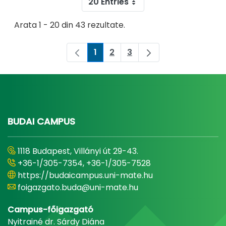
20 Entries
Arata 1 - 20 din 43 rezultate.
1
2
3
Pagina
Pagina
Pagina
BUDAI CAMPUS
1118 Budapest, Villányi út 29-43.
+36-1/305-7354, +36-1/305-7528
https://budaicampus.uni-mate.hu
foigazgato.buda@uni-mate.hu
Campus-főigazgató
Nyitrainé dr. Sárdy Diána