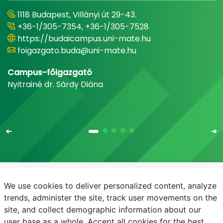
1118 Budapest, Villányi út 29-43.
+36-1/305-7354, +36-1/305-7528
https://budaicampus.uni-mate.hu
foigazgato.buda@uni-mate.hu
Campus-főigazgató
Nyitrainé dr. Sárdy Diána
We use cookies to deliver personalized content, analyze
E-mail
Telefonkönyv
NEPTUN
E-learning
trends, administer the site, track user movements on the
site, and collect demographic information about our
Bejelentkezés
Adatvédelem
user base as a whole. Accept all cookies for the best