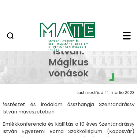
Skip to Main Content
Nyitott nap
Galéria 2022 - 4 - Sz
Szentandrássy
MAGYAR AGRÁR- ÉS
ÉLETTUDOMÁNYI EGYETEM
RIPPL-RÓNAI MŰVÉSZETI
István:
INTÉZET
Mágikus
vonások
Last modified: 14. martie 2023
festészet és irodalom összhangja Szentandrássy
István művészetében
Emlékkonferencia és kiállítás a 10 éves Szentandrássy
István Egyetemi Roma Szakkollégium (Kaposvár)