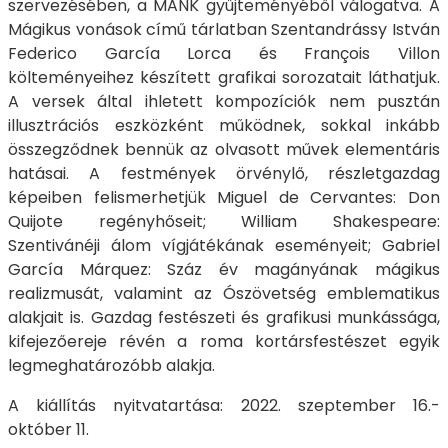
szervezésében, a MANK gyűjteményéből válogatva. A
Mágikus vonások című tárlatban Szentandrássy István
Federico García Lorca és François Villon
költeményeihez készített grafikai sorozatait láthatjuk.
A versek által ihletett kompozíciók nem pusztán
illusztrációs eszközként működnek, sokkal inkább
összegződnek bennük az olvasott művek elementáris
hatásai. A festmények örvénylő, részletgazdag
képeiben felismerhetjük Miguel de Cervantes: Don
Quijote regényhőseit; William Shakespeare:
Szentivánéji álom vígjátékának eseményeit; Gabriel
García Márquez: Száz év magányának mágikus
realizmusát, valamint az Ószövetség emblematikus
alakjait is. Gazdag festészeti és grafikusi munkássága,
kifejezőereje révén a roma kortársfestészet egyik
legmeghatározóbb alakja.
A kiállítás nyitvatartása: 2022. szeptember 16.-
október 11.