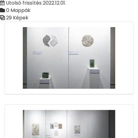
Utolsó frissítés 2022.12.01.
0 Mappák
29 Képek
Médiatár