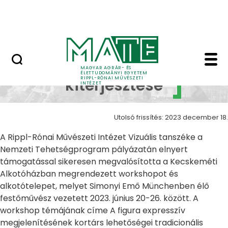
Ugrás a fő tartalomhoz
Nyitott nap
Alkotások kiterjesztés
Alkotások
MAGYAR AGRÁR- ÉS
ÉLETTUDOMÁNYI EGYETEM
RIPPL-RÓNAI MŰVÉSZETI
kiterjesztése
INTÉZET
Utolsó frissítés: 2023 december 18.
A Rippl-Rónai Művészeti Intézet Vizuális tanszéke a
Nemzeti Tehetségprogram pályázatán elnyert
támogatással sikeresen megvalósította a Kecskeméti
Alkotóházban megrendezett workshopot és
alkotótelepet, melyet Simonyi Emő Münchenben élő
festőművész vezetett 2023. június 20-26. között. A
workshop témájának címe A figura expresszív
megjelenítésének kortárs lehetőségei tradicionális