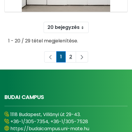
20 bejegyzés
1 - 20 / 29 tétel megjelenítése.
1
2
Oldal
Oldal
BUDAI CAMPUS
1118 Budapest, Villányi út 29-43.
+36-1/305-7354, +36-1/305-7528
https://budaicampus.uni-mate.hu