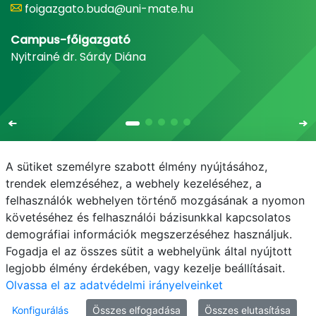
foigazgato.buda@uni-mate.hu
Campus-főigazgató
Nyitrainé dr. Sárdy Diána
A sütiket személyre szabott élmény nyújtásához,
trendek elemzéséhez, a webhely kezeléséhez, a
felhasználók webhelyen történő mozgásának a nyomon
E-mail
Telefonkönyv
NEPTUN
E-learning
követéséhez és felhasználói bázisunkkal kapcsolatos
demográfiai információk megszerzéséhez használjuk.
Bejelentkezés
Adatvédelem
Fogadja el az összes sütit a webhelyünk által nyújtott
legjobb élmény érdekében, vagy kezelje beállításait.
Olvassa el az adatvédelmi irányelveinket
Konfigurálás
Összes elfogadása
Összes elutasítása