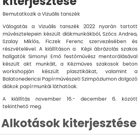
kiterjesztése
Bemutatkozik a Vizuális tanszék
Válogatás a Vizuális tanszék 2022 nyarán tartott
művésztelepein készült diákmunkákból, Szőcs Andrea,
Szalay Miklós, Ficzek Ferenc szervezésében és
részvételével. A kiállításon a Képi ábrázolás szakos
hallgatók Simonyi Emő festőművész mentorálásával
készült akt munkáit, a Kézműves szakosok beton
workshopján készült plasztikákat, valamint a
Balatonedericsi Papírművészeti Szimpóziumon dolgozó
diákok papírmunkái láthatóak.
A kiállítás november 16.- december 6. között
tekinthető meg.
Alkotások kiterjesztése