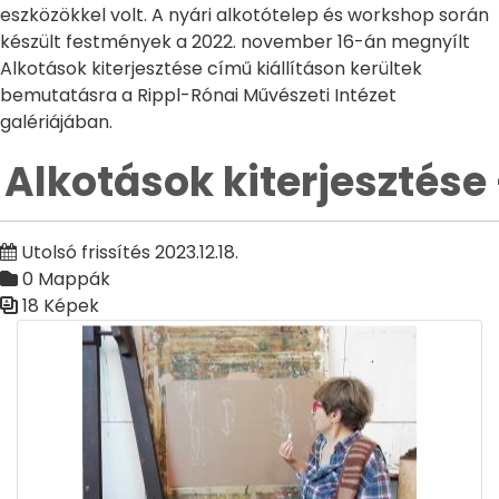
eszközökkel volt. A nyári alkotótelep és workshop során
készült festmények a 2022. november 16-án megnyílt
Alkotások kiterjesztése című kiállításon kerültek
bemutatásra a Rippl-Rónai Művészeti Intézet
galériájában.
Alkotások kiterjesztése 
Utolsó frissítés 2023.12.18.
0 Mappák
18 Képek
Médiatár