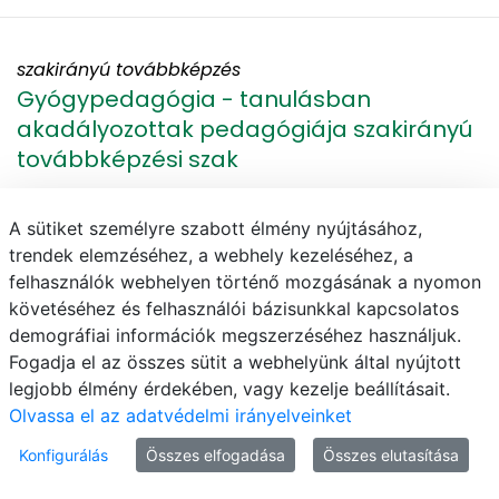
szakirányú továbbképzés
Gyógypedagógia - tanulásban
akadályozottak pedagógiája szakirányú
továbbképzési szak
Kaposvár
A sütiket személyre szabott élmény nyújtásához,
trendek elemzéséhez, a webhely kezeléséhez, a
felhasználók webhelyen történő mozgásának a nyomon
követéséhez és felhasználói bázisunkkal kapcsolatos
szakirányú továbbképzés
demográfiai információk megszerzéséhez használjuk.
Gyógypedagógia – Pszichopedagógia
Fogadja el az összes sütit a webhelyünk által nyújtott
szakirányú továbbképzési szak
legjobb élmény érdekében, vagy kezelje beállításait.
Olvassa el az adatvédelmi irányelveinket
Kaposvár
Konfigurálás
Összes elfogadása
Összes elutasítása