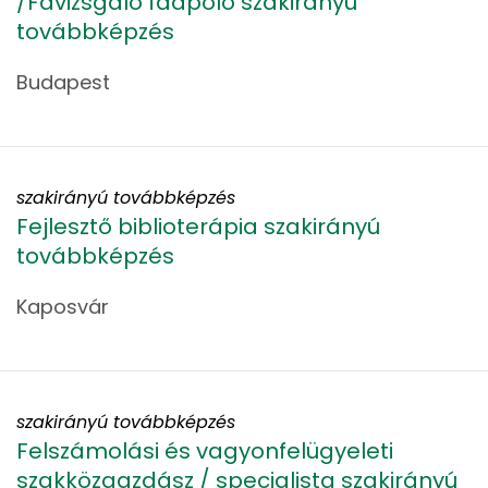
/Favizsgáló faápoló szakirányú
továbbképzés
Budapest
szakirányú továbbképzés
Fejlesztő biblioterápia szakirányú
továbbképzés
Kaposvár
szakirányú továbbképzés
Felszámolási és vagyonfelügyeleti
szakközgazdász / specialista szakirányú