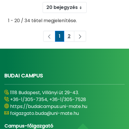
20 bejegyzés
1 - 20 / 34 tétel megjelenítése.
1
2
Oldal
Oldal
BUDAI CAMPUS
1118 Budapest, Villányi út 29-43.
+36-1/305-7354, +36-1/305-7528
https://budaicampus.uni-mate.hu
foigazgato.buda@uni-mate.hu
Campus-főigazgató