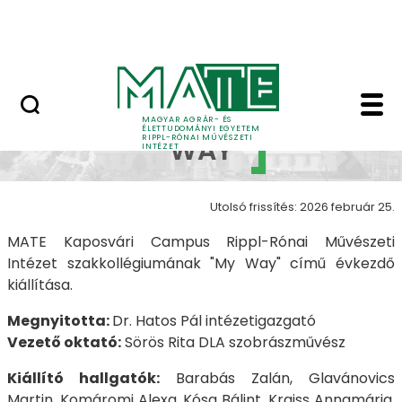
Ugrás a fő tartalomhoz
Nyitott nap
MY WAY - MY WAY - Ri
MY
MAGYAR AGRÁR- ÉS
ÉLETTUDOMÁNYI EGYETEM
RIPPL-RÓNAI MŰVÉSZETI
WAY
INTÉZET
Utolsó frissítés: 2026 február 25.
MATE Kaposvári Campus Rippl-Rónai Művészeti
Intézet szakkollégiumának "My Way" című évkezdő
kiállítása.
Megnyitotta:
Dr. Hatos Pál intézetigazgató
Vezető oktató:
Sörös Rita DLA szobrászművész
Kiállító hallgatók:
Barabás Zalán, Glavánovics
Martin, Komáromi Alexa, Kósa Bálint, Kraiss Annamária,