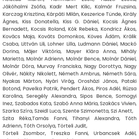
Jákóhalmi Zsófia, Kadir Mert Kilic, Kalmár Fruzsina,
Karczag Krisztina, Kárpáti Milán, Keszerice Tünde, Király
Ágnes, Kiss Donatella, Kiss G. Dániel, Kocsis Ágnes
Bernadett, Kocsis Roland, Kók Rebeka, Kondricz Ákos,
Kovács Maja, Kováts Domonkos, Köves Ádám, Králik
Csaba, Littván Lili, Lohner Lilla, Ludmann Dániel, Mackó
Dorina, Májer Viktória, Mayer Klára Anna, Mihály
Marietta, Molnár Adrienn, Molnár Bence, Molnár Dániel,
Molnár Dóra, Murvay Franciska, Nagy Dorottya, Nagy
Olivér, Nákity Nikolett, Németh Ambrus, Németh Sára,
Nyakas Márton, Nyári Virág, Orosházi János, Pataki
Botond, Pavelka Patrik, Pendert Ákos, Piros Adél, Rúzsa
Karolina, Seregély Alexandra, Sipos Bence, Somogyi
Inez, Szabados Kata, Szabó Anna Mária, Szakács Vivien,
Szarka Szíra, Szeidl Luca, Szente Szimonetta, Szi Anett,
Szita Réka,Tamás Fanni, Tihanyi Alexandra, Tóth
Adrienn, Tóth Orsolya, Törteli Judit,
Törteli Zsombor, Treszka Fanni, Urbancsek Adél,