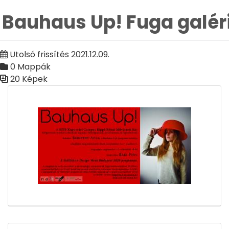
Bauhaus Up! Fuga galér
Utolsó frissítés 2021.12.09.
0 Mappák
20 Képek
Médiatár