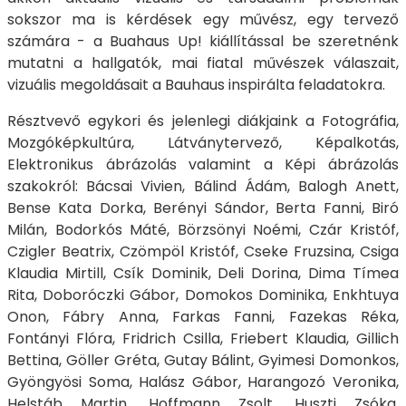
sokszor ma is kérdések egy művész, egy tervező
számára - a Buahaus Up! kiállítással be szeretnénk
mutatni a hallgatók, mai fiatal művészek válaszait,
vizuális megoldásait a Bauhaus inspirálta feladatokra.
Résztvevő egykori és jelenlegi diákjaink a Fotográfia,
Mozgóképkultúra, Látványtervező, Képalkotás,
Elektronikus ábrázolás valamint a Képi ábrázolás
szakokról: Bácsai Vivien, Bálind Ádám, Balogh Anett,
Bense Kata Dorka, Berényi Sándor, Berta Fanni, Biró
Milán, Bodorkós Máté, Börzsönyi Noémi, Czár Kristóf,
Czigler Beatrix, Czömpöl Kristóf, Cseke Fruzsina, Csiga
Klaudia Mirtill, Csík Dominik, Deli Dorina, Dima Tímea
Rita, Doboróczki Gábor, Domokos Dominika, Enkhtuya
Onon, Fábry Anna, Farkas Fanni, Fazekas Réka,
Fontányi Flóra, Fridrich Csilla, Friebert Klaudia, Gillich
Bettina, Göller Gréta, Gutay Bálint, Gyimesi Domonkos,
Gyöngyösi Soma, Halász Gábor, Harangozó Veronika,
Helstáb Martin, Hoffmann Zsolt, Huszti Zsóka,