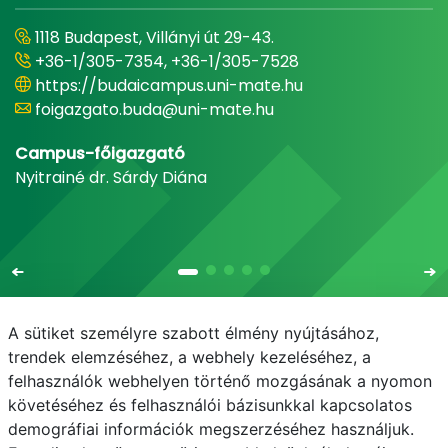
1118 Budapest, Villányi út 29-43.
+36-1/305-7354, +36-1/305-7528
https://budaicampus.uni-mate.hu
foigazgato.buda@uni-mate.hu
Campus-főigazgató
Nyitrainé dr. Sárdy Diána
A sütiket személyre szabott élmény nyújtásához,
trendek elemzéséhez, a webhely kezeléséhez, a
felhasználók webhelyen történő mozgásának a nyomon
E-mail
Telefonkönyv
NEPTUN
E-learning
követéséhez és felhasználói bázisunkkal kapcsolatos
demográfiai információk megszerzéséhez használjuk.
Bejelentkezés
Adatvédelem