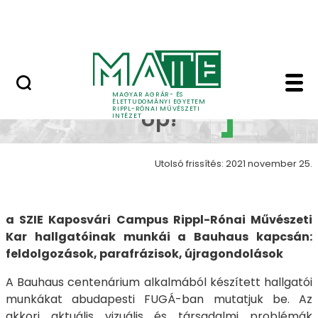
Ugrás a fő tartalomhoz
Nyitott nap
Bauhaus Up! Fuga galé
Bauhaus
MAGYAR AGRÁR- ÉS
ÉLETTUDOMÁNYI EGYETEM
RIPPL-RÓNAI MŰVÉSZETI
Up!
INTÉZET
Utolsó frissítés: 2021 november 25.
a SZIE Kaposvári Campus Rippl-Rónai Művészeti
Kar hallgatóinak munkái a Bauhaus kapcsán:
feldolgozások, parafrázisok, újragondolások
A Bauhaus centenárium alkalmából készített hallgatói
munkákat abudapesti FUGÁ-ban mutatjuk be. Az
akkori aktuális vizuális és társadalmi problémák