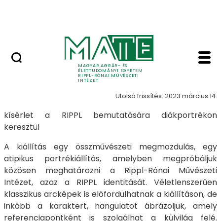
Ugrás a fő tartalomhoz
Nyitott nap
Galéria 2022 - 3 - #RI
#RIPPLportre
MAGYAR AGRÁR- ÉS
ÉLETTUDOMÁNYI EGYETEM
RIPPL-RÓNAI MŰVÉSZETI
INTÉZET
Utolsó frissítés: 2023 március 14.
kísérlet a RIPPL bemutatására diákportrékon
keresztül
A kiállítás egy összművészeti megmozdulás, egy
atipikus portrékiállítás, amelyben megpróbáljuk
közösen meghatározni a Rippl-Rónai Művészeti
Intézet, azaz a RIPPL identitását. Véletlenszerűen
klasszikus arcképek is előfordulhatnak a kiállításon, de
inkább a karaktert, hangulatot ábrázoljuk, amely
referenciapontként is szolgálhat a külvilág felé.