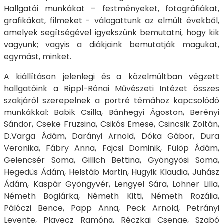
Hallgatói munkákat – festményeket, fotográfiákat,
grafikákat, filmeket - válogattunk az elmúlt évekből,
amelyek segítségével igyekszünk bemutatni, hogy kik
vagyunk; vagyis a diákjaink bemutatják magukat,
egymást, minket.
A kiállításon jelenlegi és a közelmúltban végzett
hallgatóink a Rippl-Rónai Művészeti Intézet összes
szakjáról szerepelnek a portré témához kapcsolódó
munkákkal: Babik Csilla, Bánhegyi Ágoston, Berényi
Sándor, Cseke Fruzsina, Csikós Emese, Csincsik Zoltán,
D.Varga Ádám, Darányi Arnold, Dóka Gábor, Dura
Veronika, Fábry Anna, Fajcsi Dominik, Fülöp Ádám,
Gelencsér Soma, Gillich Bettina, Gyöngyösi Soma,
Hegedüs Ádám, Helstáb Martin, Hugyik Klaudia, Juhász
Ádám, Kaspár Gyöngyvér, Lengyel Sára, Lohner Lilla,
Németh Boglárka, Németh Kitti, Németh Rozália,
Pálóczi Bence, Papp Anna, Peck Arnold, Petrányi
Levente, Plavecz Ramóna, Réczkai Csenge, Szabó