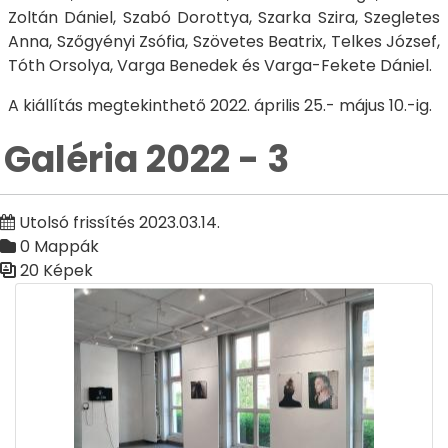
Zoltán Dániel, Szabó Dorottya, Szarka Szira, Szegletes
Anna, Szőgyényi Zsófia, Szövetes Beatrix, Telkes József,
Tóth Orsolya, Varga Benedek és Varga-Fekete Dániel.
A kiállítás megtekinthető 2022. április 25.- május 10.-ig.
Galéria 2022 - 3
Utolsó frissítés 2023.03.14.
0 Mappák
20 Képek
Médiatár