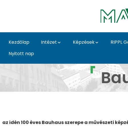
Ugrás a fő tartalomhoz
Kezdőlap
Intézet
Képzések
RIPPL G
Nyitott nap
Bauhaus Up! 1919-2019
Bau
az idén 100 éves Bauhaus szerepe a művészeti kép