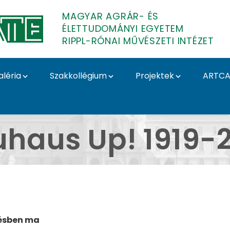
MAGYAR AGRÁR- ÉS
ÉLETTUDOMÁNYI EGYETEM
RIPPL-RÓNAI MŰVÉSZETI INTÉZET
aléria
Szakkollégium
Projektek
ARTCA
 galéria - Bauhaus Up!
haus Up! 1919-
zésben ma