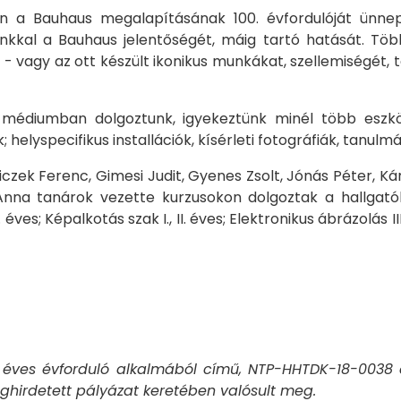
 a Bauhaus megalapításának 100. évfordulóját ünnepe
kkal a Bauhaus jelentőségét, máig tartó hatását. Több
gy az ott készült ikonikus munkákat, szellemiségét, tö
édiumban dolgoztunk, igyekeztünk minél több eszközt 
 helyspecifikus installációk, kísérleti fotográfiák, tanu
Ficzek Ferenc, Gimesi Judit, Gyenes Zsolt, Jónás Péter, K
Anna tanárok vezette kurzusokon dolgoztak a hallgatók. A
 II. éves; Képalkotás szak I., II. éves; Elektronikus ábrázolás 
 éves évforduló alkalmából című, NTP-HHTDK-18-0038 
hirdetett pályázat keretében valósult meg.