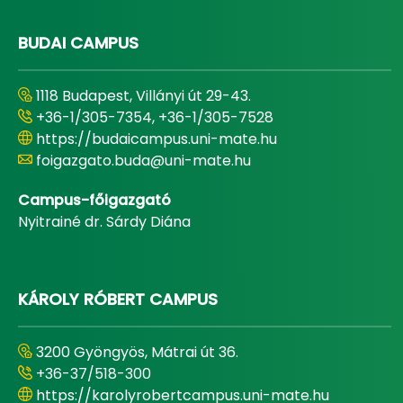
BUDAI CAMPUS
1118 Budapest, Villányi út 29-43.
+36-1/305-7354, +36-1/305-7528
https://budaicampus.uni-mate.hu
foigazgato.buda@uni-mate.hu
Campus-főigazgató
Nyitrainé dr. Sárdy Diána
KÁROLY RÓBERT CAMPUS
3200 Gyöngyös, Mátrai út 36.
+36-37/518-300
https://karolyrobertcampus.uni-mate.hu