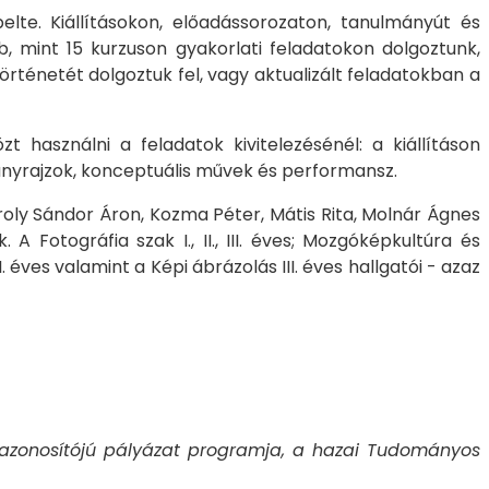
lte. Kiállításokon, előadássorozaton, tanulmányút és
, mint 15 kurzuson gyakorlati feladatokon dolgoztunk,
rténetét dolgoztuk fel, vagy aktualizált feladatokban a
használni a feladatok kivitelezésénél: a kiállításon
lmányrajzok, konceptuális művek és performansz.
ároly Sándor Áron, Kozma Péter, Mátis Rita, Molnár Ágnes
 Fotográfia szak I., II., III. éves; Mozgóképkultúra és
III. éves valamint a Képi ábrázolás III. éves hallgatói - azaz
azonosítójú pályázat programja, a hazai Tudományos