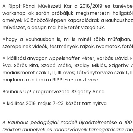
A Rippl-Rónai Művészeti Kar a 2018/2019-es tanévben
workshop-ok során próbáljuk megismertetni hallgatóin
amelyek különbözőképpen kapcsolódtak a Bauhaushoz - va
művészet, a design mai helyzetét vizsgáltuk.
Ahogy a Bauhausban is, mi is minél több műfajban, m
szerepelnek videók, festmények, rajzok, nyomatok, fotók;
A kiállítási anyagon Appelshoffer Péter, Borbás Dávid, 
Éva, Sörös Rita, Szabó Zsófia, Szalay Miklós, Szigethy 
médiaismeret szak I., II., III. éves; Látványtervező szak I.,
majdnem mindenki a RIPPL-n - részt vesz.
Bauhaus Up! programvezető: Szigethy Anna
A kiállítás 2019. május 7-23. között tart nyitva.
A Bauhaus pedagógiai modell újraértelmezése a 100
Diákköri műhelyek és rendezvényeik támogatására meg