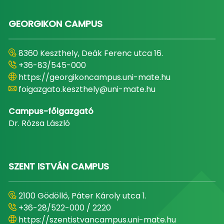
GEORGIKON CAMPUS
8360 Keszthely, Deák Ferenc utca 16.
+36-83/545-000
https://georgikoncampus.uni-mate.hu
foigazgato.keszthely@uni-mate.hu
Campus-főigazgató
Dr. Rózsa László
SZENT ISTVÁN CAMPUS
2100 Gödöllő, Páter Károly utca 1.
+36-28/522-000 / 2220
https://szentistvancampus.uni-mate.hu