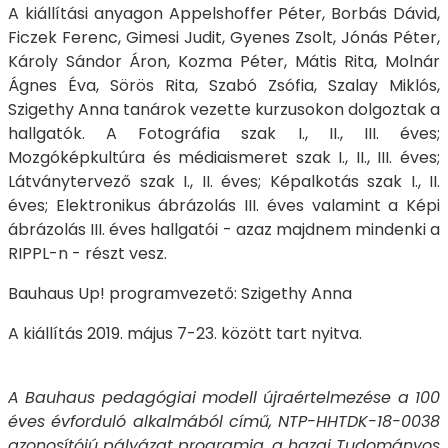
A kiállítási anyagon Appelshoffer Péter, Borbás Dávid,
Ficzek Ferenc, Gimesi Judit, Gyenes Zsolt, Jónás Péter,
Károly Sándor Áron, Kozma Péter, Mátis Rita, Molnár
Ágnes Éva, Sörös Rita, Szabó Zsófia, Szalay Miklós,
Szigethy Anna tanárok vezette kurzusokon dolgoztak a
hallgatók. A Fotográfia szak I., II., III. éves;
Mozgóképkultúra és médiaismeret szak I., II., III. éves;
Látványtervező szak I., II. éves; Képalkotás szak I., II.
éves; Elektronikus ábrázolás III. éves valamint a Képi
ábrázolás III. éves hallgatói - azaz majdnem mindenki a
RIPPL-n - részt vesz.
Bauhaus Up! programvezető: Szigethy Anna
A kiállítás 2019. május 7-23. között tart nyitva.
A Bauhaus pedagógiai modell újraértelmezése a 100
éves évforduló alkalmából című, NTP-HHTDK-18-0038
azonosítójú pályázat programja, a hazai Tudományos