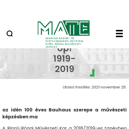
Ugrás a fő tartalomhoz
Nyitott nap
Bauhaus Up! 1919-2019
Bauhaus
MAGYAR AGRÁR- ÉS
ÉLETTUDOMÁNYI EGYETEM
RIPPL-RÓNAI MŰVÉSZETI
Up!
INTÉZET
1919-
2019
Utolsó frissítés: 2021 november 25.
az idén 100 éves Bauhaus szerepe a művészeti
képzésben ma
A Rippl-Rónai Művészeti Kar a 2018/2019-es tanévben