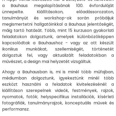
a Bauhaus megalapításának 100. évfordulóját
ünnepelte. Kiállításokon, előadássorozaton,
tanulmányút és workshop-ok során próbáljuk
megismertetni hallgatóinkkal a Bauhaus jelentőségét,
máig tartó hatását. Több, mint 15 kurzuson gyakorlati
feladatokon dolgoztunk, amelyek különbözőképpen
kapcsolódtak a Bauhaushoz - vagy az ott készült
ikonikus munkákat, szellemiségét, történetét
dolgoztuk fel, vagy aktualizált feladatokban a
művészet, a design mai helyzetét vizsgáltuk.
Ahogy a Bauhausban is, mi is minél több műfajban,
médiumban dolgoztunk, igyekeztünk minél több
eszközt használni a feladatok kivitelezésénél: a
kiállításon szerepelnek videók, festmények, rajzok,
nyomatok, fotók; helyspecifikus installációk, kísérleti
fotográfiák, tanulmányrajzok, konceptuális művek és
performansz.