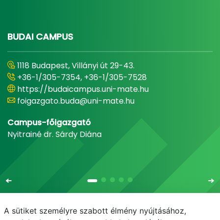
BUDAI CAMPUS
1118 Budapest, Villányi út 29-43.
+36-1/305-7354, +36-1/305-7528
https://budaicampus.uni-mate.hu
foigazgato.buda@uni-mate.hu
Campus-főigazgató
Nyitrainé dr. Sárdy Diána
A sütiket személyre szabott élmény nyújtásához,