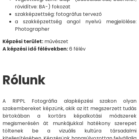
rövidítve: BA-) fokozat
szakképzettség: fotográfus tervező
a szakképzettség angol nyelvű megjelölése:
Photographer
Képzési terület:
művészet
A képzési idő félévekben:
6 félév
Rólunk
A RIPPL Fotográfia alapképzési szakon olyan
szakembereket képzünk, akik az itt megszerzett tudás
birtokában a kortárs képalkotási módszerek
megismerésén át munkájukkal hatékony szerepet
töltenek be a vizuális kultúra társadalmi
kiteljesítésében. Képzésünk hangsúlyozottan felvállalja