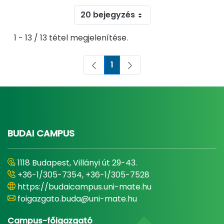
20 bejegyzés
1 - 13 / 13 tétel megjelenítése.
1
Oldal
BUDAI CAMPUS
1118 Budapest, Villányi út 29-43.
+36-1/305-7354, +36-1/305-7528
https://budaicampus.uni-mate.hu
foigazgato.buda@uni-mate.hu
Campus-főigazgató