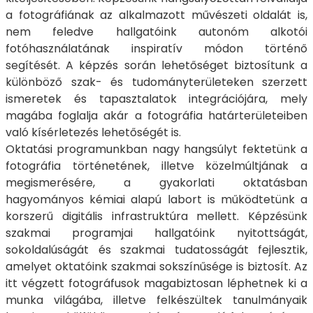
a fotográfiának az alkalmazott művészeti oldalát is,
nem feledve hallgatóink autonóm alkotói
fotóhasználatának inspiratív módon történő
segítését. A képzés során lehetőséget biztosítunk a
különböző szak- és tudományterületeken szerzett
ismeretek és tapasztalatok integrációjára, mely
magába foglalja akár a fotográfia határterületeiben
való kísérletezés lehetőségét is.
Oktatási programunkban nagy hangsúlyt fektetünk a
fotográfia történetének, illetve közelmúltjának a
megismerésére, a gyakorlati oktatásban
hagyományos kémiai alapú labort is működtetünk a
korszerű digitális infrastruktúra mellett. Képzésünk
szakmai programjai hallgatóink nyitottságát,
sokoldalúságát és szakmai tudatosságát fejlesztik,
amelyet oktatóink szakmai sokszínűsége is biztosít. Az
itt végzett fotográfusok magabiztosan léphetnek ki a
munka világába, illetve felkészültek tanulmányaik