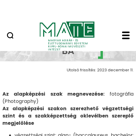
Ugrás a fő tartalomhoz
Nyitott nap
Fotográfia BA galéria 
Fotográfia
MAGYAR AGRÁR- ÉS
ÉLETTUDOMÁNYI EGYETEM
RIPPL-RÓNAI MŰVÉSZETI
BA
INTÉZET
Utolsó frissítés: 2023 december 11.
Az alapképzési szak megnevezése:
fotográfia
(Photography)
Az alapképzési szakon szerezhető végzettségi
szint és a szakképzettség oklevélben szereplő
megjelölése
végzettségi szint: alap- (baccalaureus, bachelor;