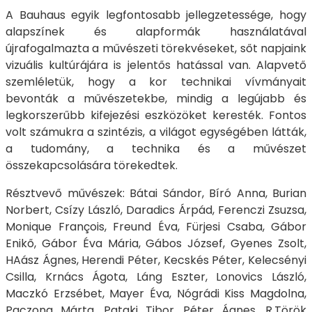
A Bauhaus egyik legfontosabb jellegzetessége, hogy
alapszínek és alapformák használatával
újrafogalmazta a művészeti törekvéseket, sőt napjaink
vizuális kultúrájára is jelentős hatással van. Alapvető
szemléletük, hogy a kor technikai vívmányait
bevonták a művészetekbe, mindig a legújabb és
legkorszerűbb kifejezési eszközöket keresték. Fontos
volt számukra a szintézis, a világot egységében látták,
a tudomány, a technika és a művészet
összekapcsolására törekedtek.
Résztvevő művészek: Bátai Sándor, Bíró Anna, Burian
Norbert, Csízy László, Daradics Árpád, Ferenczi Zsuzsa,
Monique François, Freund Éva, Fürjesi Csaba, Gábor
Enikő, Gábor Éva Mária, Gábos József, Gyenes Zsolt,
HAász Ágnes, Herendi Péter, Kecskés Péter, Kelecsényi
Csilla, Krnács Ágota, Láng Eszter, Lonovics László,
Maczkó Erzsébet, Mayer Éva, Nógrádi Kiss Magdolna,
Paczona Márta, Pataki Tibor, Péter Ágnes, R.Török