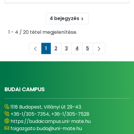
4 bejegyzés
1 - 4 / 20 tétel megjelenítése.
1
2
3
4
5
Oldal
Oldal
Oldal
Oldal
Oldal
BUDAI CAMPUS
1118 Budapest, Villányi út 29-43.
+36-1/305-7354, +36-1/305-7528
https://budaicampus.uni-mate.hu
foigazgato.buda@uni-mate.hu