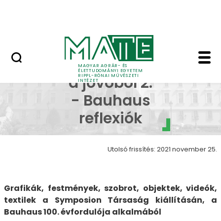
Ugrás a fő tartalomhoz
Nyitott nap
Inspirációk a jövőből 
Inspirációk
MAGYAR AGRÁR- ÉS
ÉLETTUDOMÁNYI EGYETEM
RIPPL-RÓNAI MŰVÉSZETI
a jövőből 2.
INTÉZET
- Bauhaus
reflexiók
Utolsó frissítés: 2021 november 25.
Grafikák, festmények, szobrot, objektek, videók,
textilek a Symposion Társaság kiállításán, a
Bauhaus 100. évfordulója alkalmából