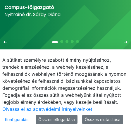
Campus-főigazgató
Nyitrainé dr. Sárdy Diána
A sütiket személyre szabott élmény nyújtásához,
trendek elemzéséhez, a webhely kezeléséhez, a
felhasználók webhelyen történő mozgásának a nyomon
E-mail
Telefonkönyv
NEPTUN
E-learning
követéséhez és felhasználói bázisunkkal kapcsolatos
demográfiai információk megszerzéséhez használjuk.
Bejelentkezés
Adatvédelem
Fogadja el az összes sütit a webhelyünk által nyújtott
legjobb élmény érdekében, vagy kezelje beállításait.
Olvassa el az adatvédelmi irányelveinket
Konfigurálás
Összes elfogadása
Összes elutasítása
© MATE 2021