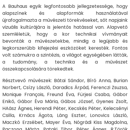
A Bauhaus egyik legfontosabb jellegzetessége, hogy
alapszínek és alapformák használatával
újrafogalmazta a művészeti törekvéseket, sőt napjaink
vizuális kultúrájára is jelentős hatással van. Alapvető
szemléletük, hogy a kor technikai vívmányait
bevonták a művészetekbe, mindig a legújabb és
legkorszerűbb kifejezési eszközöket keresték. Fontos
volt számukra a szintézis, a világot egységében látták,
a tudomány, a technika és a művészet
összekapcsolására törekedtek.
Résztvevő művészek: Bátai Sándor, Bíró Anna, Burian
Norbert, Csízy László, Daradics Árpád, Ferenczi Zsuzsa,
Monique François, Freund Éva, Fürjesi Csaba, Gábor
Enikő, Gábor Éva Mária, Gábos József, Gyenes Zsolt,
HAász Ágnes, Herendi Péter, Kecskés Péter, Kelecsényi
Csilla, Krnács Ágota, Láng Eszter, Lonovics László,
Maczkó Erzsébet, Mayer Éva, Nógrádi Kiss Magdolna,
Paczona Márta, Pataki Tibor, Péter Ágnes, R.Török