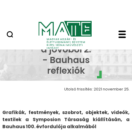
Ugrás a fő tartalomhoz
Nyitott nap
Inspirációk a jövőből 
Inspirációk
MAGYAR AGRÁR- ÉS
ÉLETTUDOMÁNYI EGYETEM
RIPPL-RÓNAI MŰVÉSZETI
a jövőből 2.
INTÉZET
- Bauhaus
reflexiók
Utolsó frissítés: 2021 november 25.
Grafikák, festmények, szobrot, objektek, videók,
textilek a Symposion Társaság kiállításán, a
Bauhaus 100. évfordulója alkalmából