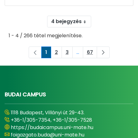
4 bejegyzés
1 - 4 / 266 tétel megjelenítése.
1
2
3
...
67
Oldal
Oldal
Oldal
Köztes oldalak Navigáljon
Oldal
BUDAI CAMPUS
1118 Budapest, Villányi út 29-43.
+36-1/305-7354, +36-1/305-7528
https://budaicampus.uni-mate.hu
foigazgato.buda@uni-mate.hu