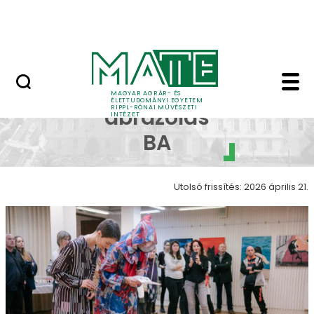
Ugrás a fő tartalomhoz
Nyitott nap
Képi ábrázolás galéria
Képi
MAGYAR AGRÁR- ÉS
ÉLETTUDOMÁNYI EGYETEM
RIPPL-RÓNAI MŰVÉSZETI
ábrázolás
INTÉZET
BA
Utolsó frissítés: 2026 április 21.