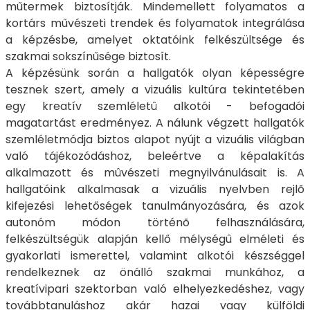
műtermek biztosítják. Mindemellett folyamatos a
kortárs művészeti trendek és folyamatok integrálása
a képzésbe, amelyet oktatóink felkészültsége és
szakmai sokszínűsége biztosít.
A képzésünk során a hallgatók olyan képességre
tesznek szert, amely a vizuális kultúra tekintetében
egy kreatív szemléletû alkotói - befogadói
magatartást eredményez. A nálunk végzett hallgatók
szemléletmódja biztos alapot nyújt a vizuális világban
való tájékozódáshoz, beleértve a képalakítás
alkalmazott és mûvészeti megnyilvánulásait is. A
hallgatóink alkalmasak a vizuális nyelvben rejlõ
kifejezési lehetőségek tanulmányozására, és azok
autonóm módon történõ felhasználására,
felkészültségük alapján kellő mélységû elméleti és
gyakorlati ismerettel, valamint alkotói készséggel
rendelkeznek az önálló szakmai munkához, a
kreatívipari szektorban való elhelyezkedéshez, vagy
továbbtanuláshoz akár hazai vagy külföldi