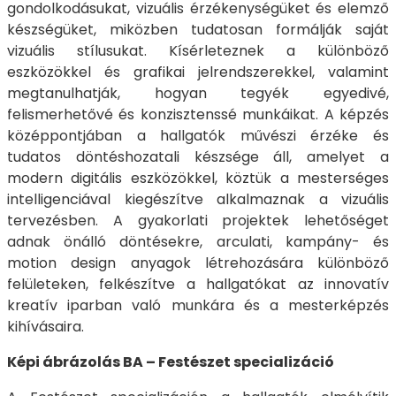
gondolkodásukat, vizuális érzékenységüket és elemző
készségüket, miközben tudatosan formálják saját
vizuális stílusukat. Kísérleteznek a különböző
eszközökkel és grafikai jelrendszerekkel, valamint
megtanulhatják, hogyan tegyék egyedivé,
felismerhetővé és konzisztenssé munkáikat. A képzés
középpontjában a hallgatók művészi érzéke és
tudatos döntéshozatali készsége áll, amelyet a
modern digitális eszközökkel, köztük a mesterséges
intelligenciával kiegészítve alkalmaznak a vizuális
tervezésben. A gyakorlati projektek lehetőséget
adnak önálló döntésekre, arculati, kampány- és
motion design anyagok létrehozására különböző
felületeken, felkészítve a hallgatókat az innovatív
kreatív iparban való munkára és a mesterképzés
kihívásaira.
Képi ábrázolás BA – Festészet specializáció