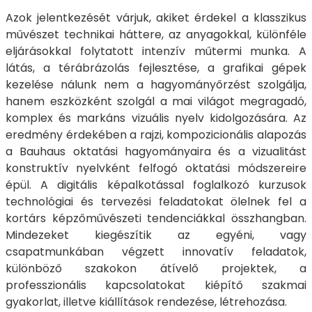
Azok jelentkezését várjuk, akiket érdekel a klasszikus
művészet technikai háttere, az anyagokkal, különféle
eljárásokkal folytatott intenzív műtermi munka. A
látás, a térábrázolás fejlesztése, a grafikai gépek
kezelése nálunk nem a hagyományőrzést szolgálja,
hanem eszközként szolgál a mai világot megragadó,
komplex és markáns vizuális nyelv kidolgozására. Az
eredmény érdekében a rajzi, kompozicionális alapozás
a Bauhaus oktatási hagyományaira és a vizualitást
konstruktív nyelvként felfogó oktatási módszereire
épül. A digitális képalkotással foglalkozó kurzusok
technológiai és tervezési feladatokat ölelnek fel a
kortárs képzőművészeti tendenciákkal összhangban.
Mindezeket kiegészítik az egyéni, vagy
csapatmunkában végzett innovatív feladatok,
különböző szakokon átívelő projektek, a
professzionális kapcsolatokat kiépítő szakmai
gyakorlat, illetve kiállítások rendezése, létrehozása.