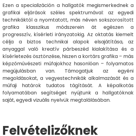
Ezen a specializáción a hallgatók megismerkednek a
grafikai eljárások széles spektrumával: az egyedi
technikáktól a nyomtatott, más néven sokszorosított
grafika klasszikus módszerein át egészen a
progresszív, kísérleti irányzatokig. Az oktatás kiemelt
célja a biztos technikai alapok elsajátítása, az
anyaggal való kreatív párbeszéd kialakítása és a
kísérletezés ösztönzése, hiszen a kortárs grafika – más
képzőművészeti műfajokhoz hasonlóan – folyamatos
megújulásban van. Támogatjuk az egyéni
megoldásokat, a vegyestechnikák alkalmazását és a
műfaji határok tudatos tágítását. A képalkotás
folyamatában segítséget nyújtunk a hallgatóknak
saját, egyedi vizuális nyelvük megtalálásában.
Felvételizőknek