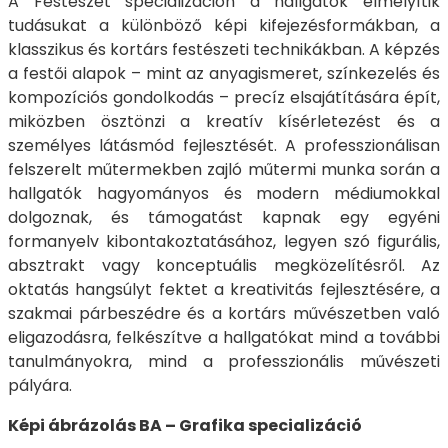
A Festészet specializáción a hallgatók elmélyítik
tudásukat a különböző képi kifejezésformákban, a
klasszikus és kortárs festészeti technikákban. A képzés
a festői alapok – mint az anyagismeret, színkezelés és
kompozíciós gondolkodás – precíz elsajátítására épít,
miközben ösztönzi a kreatív kísérletezést és a
személyes látásmód fejlesztését. A professzionálisan
felszerelt műtermekben zajló műtermi munka során a
hallgatók hagyományos és modern médiumokkal
dolgoznak, és támogatást kapnak egy egyéni
formanyelv kibontakoztatásához, legyen szó figurális,
absztrakt vagy konceptuális megközelítésről. Az
oktatás hangsúlyt fektet a kreativitás fejlesztésére, a
szakmai párbeszédre és a kortárs művészetben való
eligazodásra, felkészítve a hallgatókat mind a további
tanulmányokra, mind a professzionális művészeti
pályára.
Képi ábrázolás BA – Grafika specializáció