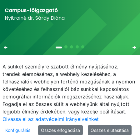
Campus-főigazgató
Nyitrainé dr. Sárdy Diána
A sütiket személyre szabott élmény nyújtásához,
trendek elemzéséhez, a webhely kezeléséhez, a
felhasználók webhelyen történő mozgásának a nyomon
E-mail
Telefonkönyv
NEPTUN
E-learning
követéséhez és felhasználói bázisunkkal kapcsolatos
demográfiai információk megszerzéséhez használjuk.
Bejelentkezés
Adatvédelem
Fogadja el az összes sütit a webhelyünk által nyújtott
legjobb élmény érdekében, vagy kezelje beállításait.
Olvassa el az adatvédelmi irányelveinket
Konfigurálás
Összes elfogadása
Összes elutasítása
© MATE 2021