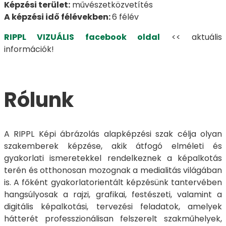
Képzési terület:
művészetközvetítés
A képzési idő félévekben:
6 félév
RIPPL VIZUÁLIS facebook oldal
<< aktuális
információk!
Rólunk
A RIPPL Képi ábrázolás alapképzési szak célja olyan
szakemberek képzése, akik átfogó elméleti és
gyakorlati ismeretekkel rendelkeznek a képalkotás
terén és otthonosan mozognak a medialitás világában
is. A főként gyakorlatorientált képzésünk tantervében
hangsúlyosak a rajzi, grafikai, festészeti, valamint a
digitális képalkotási, tervezési feladatok, amelyek
hátterét professzionálisan felszerelt szakműhelyek,