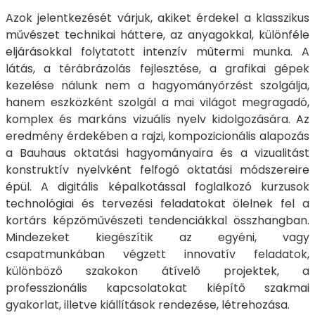
Azok jelentkezését várjuk, akiket érdekel a klasszikus
művészet technikai háttere, az anyagokkal, különféle
eljárásokkal folytatott intenzív műtermi munka. A
látás, a térábrázolás fejlesztése, a grafikai gépek
kezelése nálunk nem a hagyományőrzést szolgálja,
hanem eszközként szolgál a mai világot megragadó,
komplex és markáns vizuális nyelv kidolgozására. Az
eredmény érdekében a rajzi, kompozicionális alapozás
a Bauhaus oktatási hagyományaira és a vizualitást
konstruktív nyelvként felfogó oktatási módszereire
épül. A digitális képalkotással foglalkozó kurzusok
technológiai és tervezési feladatokat ölelnek fel a
kortárs képzőművészeti tendenciákkal összhangban.
Mindezeket kiegészítik az egyéni, vagy
csapatmunkában végzett innovatív feladatok,
különböző szakokon átívelő projektek, a
professzionális kapcsolatokat kiépítő szakmai
gyakorlat, illetve kiállítások rendezése, létrehozása.