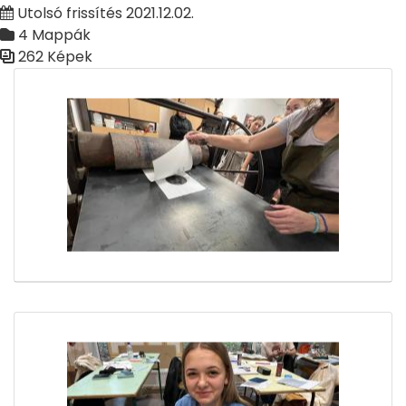
Utolsó frissítés 2021.12.02.
4 Mappák
262 Képek
Médiatár