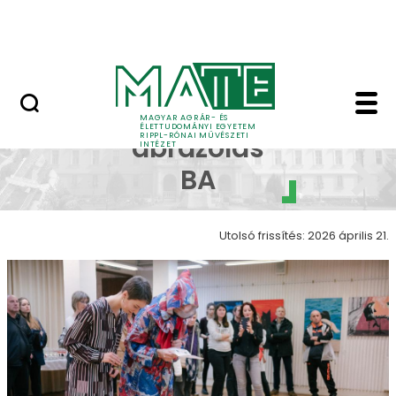
Ugrás a fő tartalomhoz
Nyitott nap
Képi ábrázolás galéria
Képi
MAGYAR AGRÁR- ÉS
ÉLETTUDOMÁNYI EGYETEM
RIPPL-RÓNAI MŰVÉSZETI
ábrázolás
INTÉZET
BA
Utolsó frissítés: 2026 április 21.