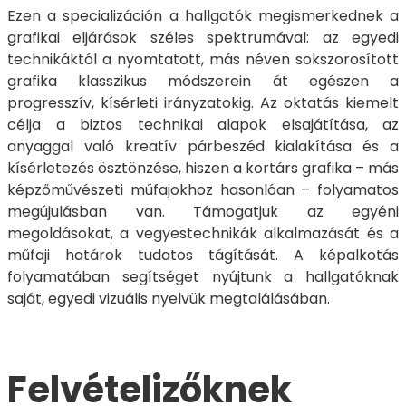
Ezen a specializáción a hallgatók megismerkednek a
grafikai eljárások széles spektrumával: az egyedi
technikáktól a nyomtatott, más néven sokszorosított
grafika klasszikus módszerein át egészen a
progresszív, kísérleti irányzatokig. Az oktatás kiemelt
célja a biztos technikai alapok elsajátítása, az
anyaggal való kreatív párbeszéd kialakítása és a
kísérletezés ösztönzése, hiszen a kortárs grafika – más
képzőművészeti műfajokhoz hasonlóan – folyamatos
megújulásban van. Támogatjuk az egyéni
megoldásokat, a vegyestechnikák alkalmazását és a
műfaji határok tudatos tágítását. A képalkotás
folyamatában segítséget nyújtunk a hallgatóknak
saját, egyedi vizuális nyelvük megtalálásában.
Felvételizőknek