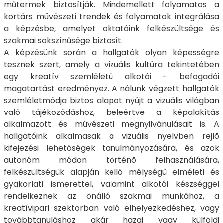
műtermek biztosítják. Mindemellett folyamatos a
kortárs művészeti trendek és folyamatok integrálása
a képzésbe, amelyet oktatóink felkészültsége és
szakmai sokszínűsége biztosít.
A képzésünk során a hallgatók olyan képességre
tesznek szert, amely a vizuális kultúra tekintetében
egy kreatív szemléletû alkotói - befogadói
magatartást eredményez. A nálunk végzett hallgatók
szemléletmódja biztos alapot nyújt a vizuális világban
való tájékozódáshoz, beleértve a képalakítás
alkalmazott és mûvészeti megnyilvánulásait is. A
hallgatóink alkalmasak a vizuális nyelvben rejlõ
kifejezési lehetőségek tanulmányozására, és azok
autonóm módon történõ felhasználására,
felkészültségük alapján kellő mélységû elméleti és
gyakorlati ismerettel, valamint alkotói készséggel
rendelkeznek az önálló szakmai munkához, a
kreatívipari szektorban való elhelyezkedéshez, vagy
továbbtanuláshoz akár hazai vagy külföldi