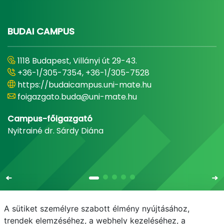
BUDAI CAMPUS
1118 Budapest, Villányi út 29-43.
+36-1/305-7354, +36-1/305-7528
https://budaicampus.uni-mate.hu
foigazgato.buda@uni-mate.hu
Campus-főigazgató
Nyitrainé dr. Sárdy Diána
A sütiket személyre szabott élmény nyújtásához,
trendek elemzéséhez, a webhely kezeléséhez, a