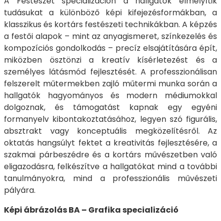
A Festészet specializáción a hallgatók elmélyítik
tudásukat a különböző képi kifejezésformákban, a
klasszikus és kortárs festészeti technikákban. A képzés
a festői alapok – mint az anyagismeret, színkezelés és
kompozíciós gondolkodás – precíz elsajátítására épít,
miközben ösztönzi a kreatív kísérletezést és a
személyes látásmód fejlesztését. A professzionálisan
felszerelt műtermekben zajló műtermi munka során a
hallgatók hagyományos és modern médiumokkal
dolgoznak, és támogatást kapnak egy egyéni
formanyelv kibontakoztatásához, legyen szó figurális,
absztrakt vagy konceptuális megközelítésről. Az
oktatás hangsúlyt fektet a kreativitás fejlesztésére, a
szakmai párbeszédre és a kortárs művészetben való
eligazodásra, felkészítve a hallgatókat mind a további
tanulmányokra, mind a professzionális művészeti
pályára.
Képi ábrázolás BA – Grafika specializáció