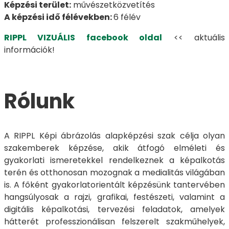
Képzési terület:
művészetközvetítés
A képzési idő félévekben:
6 félév
RIPPL VIZUÁLIS facebook oldal
<< aktuális
információk!
Rólunk
A RIPPL Képi ábrázolás alapképzési szak célja olyan
szakemberek képzése, akik átfogó elméleti és
gyakorlati ismeretekkel rendelkeznek a képalkotás
terén és otthonosan mozognak a medialitás világában
is. A főként gyakorlatorientált képzésünk tantervében
hangsúlyosak a rajzi, grafikai, festészeti, valamint a
digitális képalkotási, tervezési feladatok, amelyek
hátterét professzionálisan felszerelt szakműhelyek,