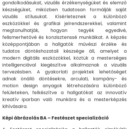
gondolkodásukat, vizuális érzékenységüket és elemző
készségüket, miközben tudatosan formálják saját
vizuális stílusukat. Kísérleteznek a különböző
eszközökkel és grafikai jelrendszerekkel, valamint
megtanulhatják, hogyan tegyék egyedivé,
felismerhetővé és konzisztenssé munkáikat. A képzés
középpontjában a hallgatók művészi érzéke és
tudatos döntéshozatali készsége áll, amelyet a
modern digitális eszközökkel, köztük a mesterséges
intelligenciával kiegészítve alkalmaznak a vizuális
tervezésben. A gyakorlati projektek lehetőséget
adnak önálló döntésekre, arculati, kampány- és
motion design anyagok létrehozására különböző
felületeken, felkészítve a hallgatókat az innovatív
kreatív iparban való munkára és a mesterképzés
kihívásaira.
Képi ábrázolás BA – Festészet specializáció