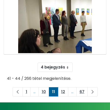
4 bejegyzés
41 - 44 / 266 tétel megjelenítése.
1
...
10
11
12
...
67
Oldal
Köztes oldalak Navigáljon a TAB billenty
Oldal
Oldal
Oldal
Köztes oldalak Navig
Oldal