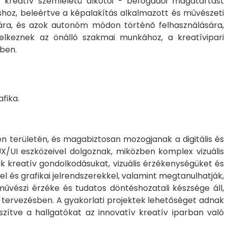
y kreatív szemléletû alkotói - befogadói magatartást
áshoz, beleértve a képalakítás alkalmazott és mûvészeti
zására, és azok autonóm módon történõ felhasználására,
ndelkeznek az önálló szakmai munkához, a kreatívipari
iben.
afika.
en területén, és magabiztosan mozogjanak a digitális és
UX/UI eszközeivel dolgoznak, miközben komplex vizuális
ik kreatív gondolkodásukat, vizuális érzékenységüket és
l és grafikai jelrendszerekkel, valamint megtanulhatják,
űvészi érzéke és tudatos döntéshozatali készsége áll,
s tervezésben. A gyakorlati projektek lehetőséget adnak
zítve a hallgatókat az innovatív kreatív iparban való