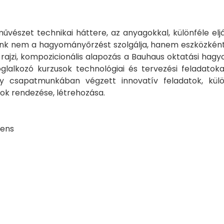
művészet technikai háttere, az anyagokkal, különféle elj
álunk nem a hagyományőrzést szolgálja, hanem eszközké
rajzi, kompozicionális alapozás a Bauhaus oktatási hagyo
foglalkozó kurzusok technológiai és tervezési feladato
y csapatmunkában végzett innovatív feladatok, külö
ások rendezése, létrehozása.
cens