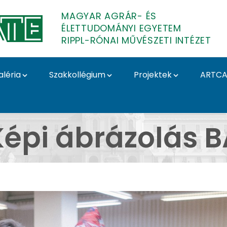
MAGYAR AGRÁR- ÉS
ÉLETTUDOMÁNYI EGYETEM
RIPPL-RÓNAI MŰVÉSZETI INTÉZET
aléria
Szakkollégium
Projektek
ARTCA
 - Képi ábrázolás BA -
Képi ábrázolás B