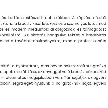
s és kortárs festészeti technikákban. A képzés a festői
sztönzi a kreatív kísérletezést és a személyes látásmód
nyos és modern médiumokkal dolgoznak, és támogatást
zelítésről. Az oktatás hangsúlyt fektet a kreativitás
 mind a további tanulmányokra, mind a professzionális
ikáktól a nyomtatott, más néven sokszorosított grafika
i alapok elsajátítása, az anyaggal való kreatív párbeszéd
an – folyamatos megújulásban van. Támogatjuk az egyéni
ában segítséget nyújtunk a hallgatóknak saját, egyedi