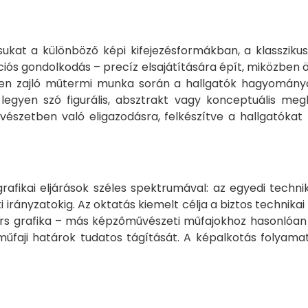
sukat a különböző képi kifejezésformákban, a klassziku
iós gondolkodás – precíz elsajátítására épít, miközben ö
mekben zajló műtermi munka során a hallgatók hagyomá
gyen szó figurális, absztrakt vagy konceptuális megkö
vészetben való eligazodásra, felkészítve a hallgatókat
afikai eljárások széles spektrumával: az egyedi techn
i irányzatokig. Az oktatás kiemelt célja a biztos technika
rtárs grafika – más képzőművészeti műfajokhoz hasonló
faji határok tudatos tágítását. A képalkotás folyamat