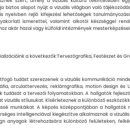
nek szert, amely a vizuális kultúra tekintetében eg
biztos alapot nyújt a vizuális világban való tájékozód
ális nyelvben rejlõ kifejezési lehetőségek tanulmányo
yakorlati ismerettel, valamint alkotói készséggel re
hoz akár hazai vagy külföldi intézmények mesterképzése
ializációink a következők:Tervezőgrafika, Festészet és Gr
 átfogó tudást szerezzenek a vizuális kommunikáció mind
ia, arculattervezés, reklámgrafika, motion design és 
k tudását a tervezői folyamatokban. A hallgatók fejleszt
vizuális stílusukat. Kísérleteznek a különböző eszközökke
ssé munkáikat. A képzés középpontjában a hallgatók m
séges intelligenciával kiegészítve alkalmaznak a vizuáli
gn anyagok létrehozására különböző felületeken, felkés