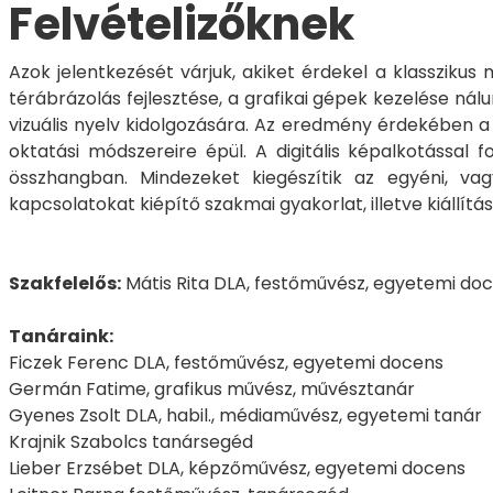
Felvételizőknek
Azok jelentkezését várjuk, akiket érdekel a klasszikus 
térábrázolás fejlesztése, a grafikai gépek kezelése n
vizuális nyelv kidolgozására. Az eredmény érdekében a 
oktatási módszereire épül. A digitális képalkotással 
összhangban. Mindezeket kiegészítik az egyéni, vag
kapcsolatokat kiépítő szakmai gyakorlat, illetve kiállít
Szakfelelős:
Mátis Rita DLA, festőművész, egyetemi do
Tanáraink:
Ficzek Ferenc DLA, festőművész, egyetemi docens
Germán Fatime, grafikus művész, művésztanár
Gyenes Zsolt DLA, habil., médiaművész, egyetemi tanár
Krajnik Szabolcs tanársegéd
Lieber Erzsébet DLA, képzőművész, egyetemi docens