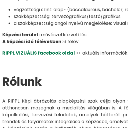
végzettségi szint: alap- (baccalaureus, bachelor; r
szakképzettség: tervezőgrafikus/festő/grafikus
a szakképzettség angol nyelvű megjelölése: Visual
Képzési terület:
művészetközvetítés
A képzési idő félévekben:
6 félév
RIPPL VIZUÁLIS facebook oldal
<< aktuális információk
Rólunk
A RIPPL Képi ábrázolás alapképzési szak célja olyan
otthonosan mozognak a medialitás világában is. A főké
képalkotási, tervezési feladatok, amelyek hátterét p
trendek és folyamatok integrálása a képzésbe, amelyet