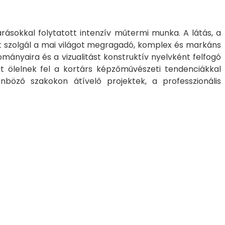
árásokkal folytatott intenzív műtermi munka. A látás, a
nt szolgál a mai világot megragadó, komplex és markáns
mányaira és a vizualitást konstruktív nyelvként felfogó
kat ölelnek fel a kortárs képzőművészeti tendenciákkal
nböző szakokon átívelő projektek, a professzionális