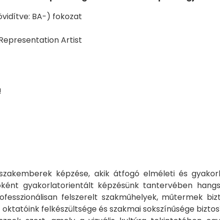
övidítve: BA-) fokozat
 Representation Artist
!
 szakemberek képzése, akik átfogó elméleti és gyakor
nt gyakorlatorientált képzésünk tantervében hangsúlyos
rofesszionálisan felszerelt szakműhelyek, műtermek biz
 oktatóink felkészültsége és szakmai sokszínűsége bizto