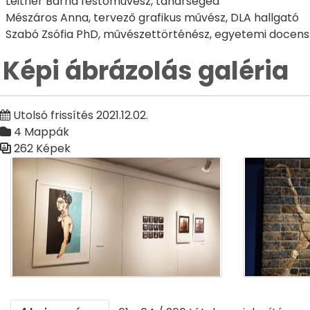
Leitner Barna festőművész, tanársegéd
Mészáros Anna, tervező grafikus művész, DLA hallgató
Szabó Zsófia PhD, művészettörténész, egyetemi docens
Képi ábrázolás galéria
Utolsó frissítés 2021.12.02.
4 Mappák
262 Képek
Médiatár