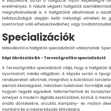
A képzésünk során a hallgatók olyan képességre tesz
eredményez. A nálunk végzett hallgatók szemléletmódja 
megnyilvánulásait is. A hallgatóink alkalmasak a vizu
felkészültségük alapján kellő mélységû elméleti és g
szektorban való elhelyezkedéshez, vagy továbbtanulás
Specializációk
Másodévtől a hallgatók specializációt választanak. Spec
Képi ábrázolás BA - Tervezőgrafika specializáció
A Tervezőgrafika specializáció célja, hogy a hallgatók
nyomtatott média világában. A képzés során a tipográf
rendszereket alkotnak, integrálva a különböző területe
elemző készségüket, miközben tudatosan formálják saját 
hogyan tegyék egyedivé, felismerhetővé és konziszten
amelyet a modern digitális eszközökkel, köztük a mester
önálló döntésekre, arculati, kampány- és motion desi
munkára és a mesterképzés kihívásaira.