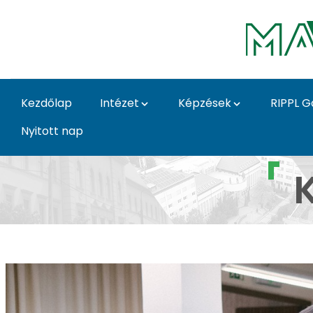
Ugrás a fő tartalomhoz
Kezdőlap
Intézet
Képzések
RIPPL G
Nyitott nap
Képi ábrázolás galéria