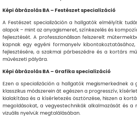
Képi ábrázolás BA – Festészet specializáció
A Festészet specializáción a hallgatók elmélyítik tudá
alapok – mint az anyagismeret, színkezelés és kompozíc
fejlesztését. A professzionálisan felszerelt műter
kapnak egy egyéni formanyelv kibontakoztatásához, le
fejlesztésére, a szakmai párbeszédre és a kortárs mű
művészeti pályára.
Képi ábrázolás BA – Grafika specializáció
Ezen a specializáción a hallgatók megismerkednek a gr
klasszikus módszerein át egészen a progresszív, kísérlet
kialakítása és a kísérletezés ösztönzése, hiszen a ko
megoldásokat, a vegyestechnikák alkalmazását és a mű
vizuális nyelvük megtalálásában.