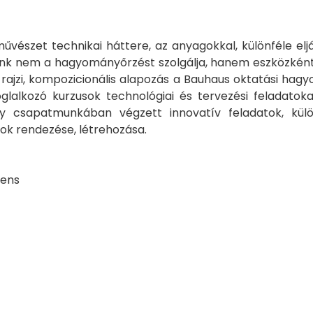
művészet technikai háttere, az anyagokkal, különféle elj
álunk nem a hagyományőrzést szolgálja, hanem eszközké
rajzi, kompozicionális alapozás a Bauhaus oktatási hagyo
foglalkozó kurzusok technológiai és tervezési feladato
y csapatmunkában végzett innovatív feladatok, külö
ások rendezése, létrehozása.
cens