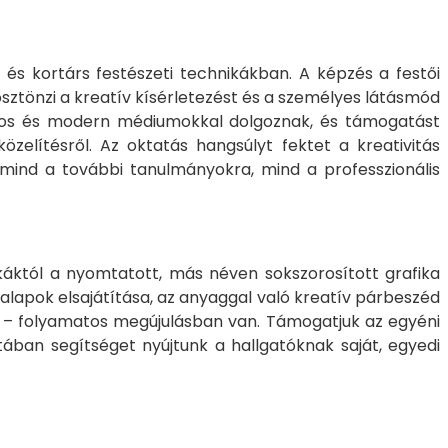
s és kortárs festészeti technikákban. A képzés a festői
sztönzi a kreatív kísérletezést és a személyes látásmód
nyos és modern médiumokkal dolgoznak, és támogatást
zelítésről. Az oktatás hangsúlyt fektet a kreativitás
 mind a további tanulmányokra, mind a professzionális
ikáktól a nyomtatott, más néven sokszorosított grafika
i alapok elsajátítása, az anyaggal való kreatív párbeszéd
an – folyamatos megújulásban van. Támogatjuk az egyéni
ában segítséget nyújtunk a hallgatóknak saját, egyedi