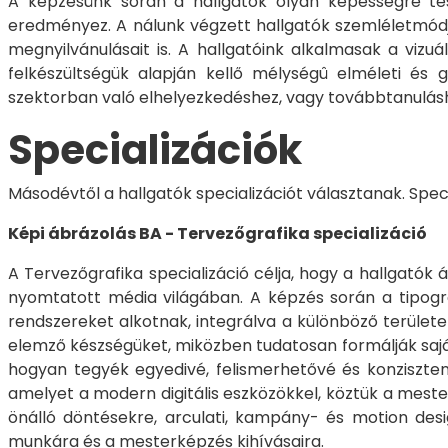
A képzésünk során a hallgatók olyan képességre tesz
eredményez. A nálunk végzett hallgatók szemléletmódja 
megnyilvánulásait is. A hallgatóink alkalmasak a vizu
felkészültségük alapján kellő mélységû elméleti és g
szektorban való elhelyezkedéshez, vagy továbbtanulás
Specializációk
Másodévtől a hallgatók specializációt választanak. Spec
Képi ábrázolás BA - Tervezőgrafika specializáció
A Tervezőgrafika specializáció célja, hogy a hallgatók
nyomtatott média világában. A képzés során a tipográf
rendszereket alkotnak, integrálva a különböző területe
elemző készségüket, miközben tudatosan formálják saját 
hogyan tegyék egyedivé, felismerhetővé és konziszten
amelyet a modern digitális eszközökkel, köztük a mester
önálló döntésekre, arculati, kampány- és motion desi
munkára és a mesterképzés kihívásaira.