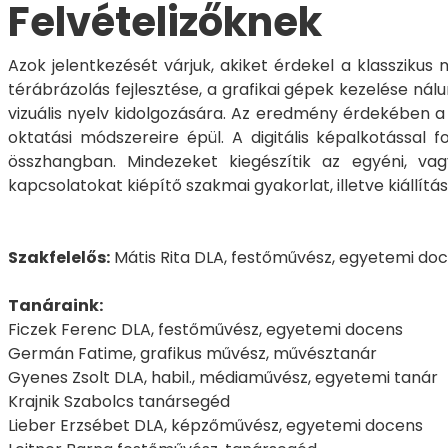
Felvételizőknek
Azok jelentkezését várjuk, akiket érdekel a klasszikus 
térábrázolás fejlesztése, a grafikai gépek kezelése n
vizuális nyelv kidolgozására. Az eredmény érdekében a 
oktatási módszereire épül. A digitális képalkotással 
összhangban. Mindezeket kiegészítik az egyéni, vag
kapcsolatokat kiépítő szakmai gyakorlat, illetve kiállít
Szakfelelős:
Mátis Rita DLA, festőművész, egyetemi do
Tanáraink:
Ficzek Ferenc DLA, festőművész, egyetemi docens
Germán Fatime, grafikus művész, művésztanár
Gyenes Zsolt DLA, habil., médiaművész, egyetemi tanár
Krajnik Szabolcs tanársegéd
Lieber Erzsébet DLA, képzőművész, egyetemi docens