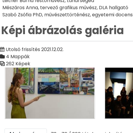
Leitner Barna festőművész, tanársegéd
Mészáros Anna, tervező grafikus művész, DLA hallgató
Szabó Zsófia PhD, művészettörténész, egyetemi docens
Képi ábrázolás galéria
Utolsó frissítés 2021.12.02.
4 Mappák
262 Képek
Médiatár