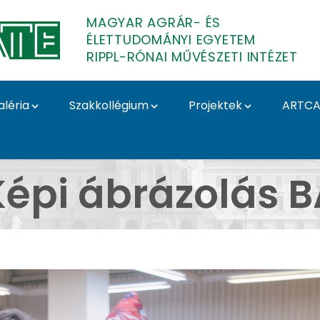
MAGYAR AGRÁR- ÉS
ÉLETTUDOMÁNYI EGYETEM
RIPPL-RÓNAI MŰVÉSZETI INTÉZET
aléria
Szakkollégium
Projektek
ARTCA
 - Képi ábrázolás BA -
Képi ábrázolás B