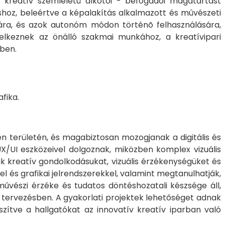
y kreatív szemléletû alkotói - befogadói magatartást
áshoz, beleértve a képalakítás alkalmazott és mûvészeti
zására, és azok autonóm módon történõ felhasználására,
ndelkeznek az önálló szakmai munkához, a kreatívipari
iben.
afika.
en területén, és magabiztosan mozogjanak a digitális és
UX/UI eszközeivel dolgoznak, miközben komplex vizuális
ik kreatív gondolkodásukat, vizuális érzékenységüket és
l és grafikai jelrendszerekkel, valamint megtanulhatják,
űvészi érzéke és tudatos döntéshozatali készsége áll,
s tervezésben. A gyakorlati projektek lehetőséget adnak
zítve a hallgatókat az innovatív kreatív iparban való