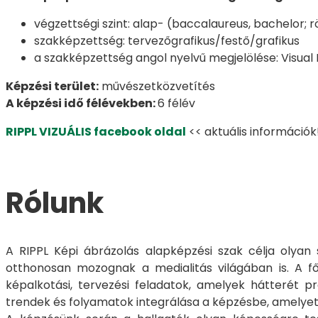
végzettségi szint: alap- (baccalaureus, bachelor; r
szakképzettség: tervezőgrafikus/festő/grafikus
a szakképzettség angol nyelvű megjelölése: Visual
Képzési terület:
művészetközvetítés
A képzési idő félévekben:
6 félév
RIPPL VIZUÁLIS facebook oldal
<< aktuális információk
Rólunk
A RIPPL Képi ábrázolás alapképzési szak célja olyan
otthonosan mozognak a medialitás világában is. A főké
képalkotási, tervezési feladatok, amelyek hátterét p
trendek és folyamatok integrálása a képzésbe, amelyet