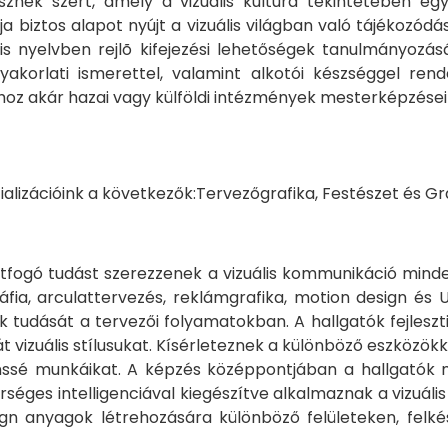
nek szert, amely a vizuális kultúra tekintetében eg
biztos alapot nyújt a vizuális világban való tájékozód
ális nyelvben rejlõ kifejezési lehetőségek tanulmányo
yakorlati ismerettel, valamint alkotói készséggel re
hoz akár hazai vagy külföldi intézmények mesterképzése
ializációink a következők:Tervezőgrafika, Festészet és Gr
 átfogó tudást szerezzenek a vizuális kommunikáció mind
ia, arculattervezés, reklámgrafika, motion design és 
k tudását a tervezői folyamatokban. A hallgatók fejleszt
vizuális stílusukat. Kísérleteznek a különböző eszközökke
ssé munkáikat. A képzés középpontjában a hallgatók m
séges intelligenciával kiegészítve alkalmaznak a vizuáli
gn anyagok létrehozására különböző felületeken, felkés