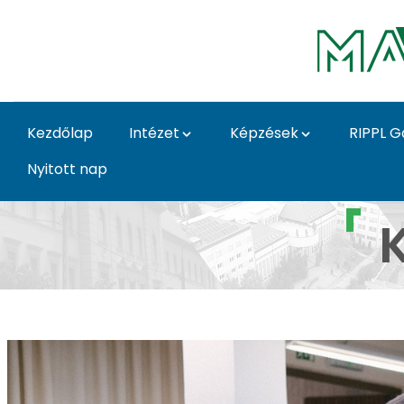
Ugrás a fő tartalomhoz
Kezdőlap
Intézet
Képzések
RIPPL G
Nyitott nap
Képi ábrázolás galéria