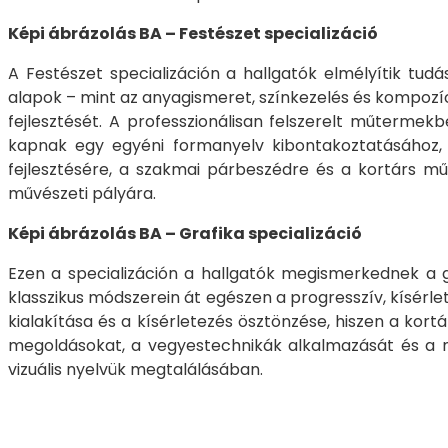
Képi ábrázolás BA – Festészet specializáció
A Festészet specializáción a hallgatók elmélyítik tudá
alapok – mint az anyagismeret, színkezelés és kompozíc
fejlesztését. A professzionálisan felszerelt műter
kapnak egy egyéni formanyelv kibontakoztatásához, le
fejlesztésére, a szakmai párbeszédre és a kortárs mű
művészeti pályára.
Képi ábrázolás BA – Grafika specializáció
Ezen a specializáción a hallgatók megismerkednek a gr
klasszikus módszerein át egészen a progresszív, kísérlet
kialakítása és a kísérletezés ösztönzése, hiszen a ko
megoldásokat, a vegyestechnikák alkalmazását és a mű
vizuális nyelvük megtalálásában.