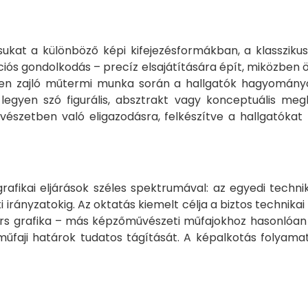
sukat a különböző képi kifejezésformákban, a klassziku
iós gondolkodás – precíz elsajátítására épít, miközben ö
mekben zajló műtermi munka során a hallgatók hagyomá
gyen szó figurális, absztrakt vagy konceptuális megkö
vészetben való eligazodásra, felkészítve a hallgatókat
afikai eljárások széles spektrumával: az egyedi techn
i irányzatokig. Az oktatás kiemelt célja a biztos technika
rtárs grafika – más képzőművészeti műfajokhoz hasonló
faji határok tudatos tágítását. A képalkotás folyamat