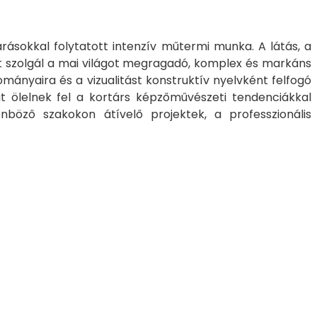
árásokkal folytatott intenzív műtermi munka. A látás, a
nt szolgál a mai világot megragadó, komplex és markáns
mányaira és a vizualitást konstruktív nyelvként felfogó
kat ölelnek fel a kortárs képzőművészeti tendenciákkal
nböző szakokon átívelő projektek, a professzionális