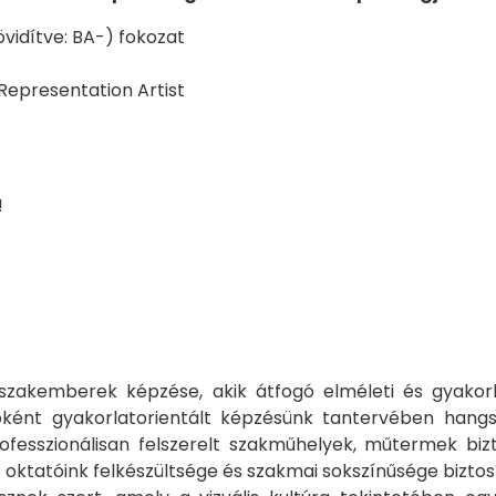
övidítve: BA-) fokozat
 Representation Artist
!
 szakemberek képzése, akik átfogó elméleti és gyakor
nt gyakorlatorientált képzésünk tantervében hangsúlyos
rofesszionálisan felszerelt szakműhelyek, műtermek biz
 oktatóink felkészültsége és szakmai sokszínűsége bizto