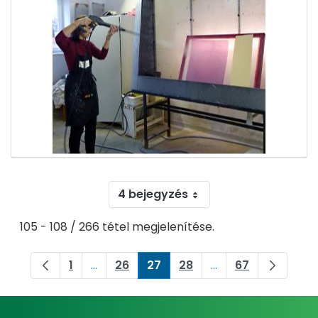
4 bejegyzés
105 - 108 / 266 tétel megjelenítése.
1
...
26
27
28
...
67
Oldal
Köztes oldalak Navigáljon a TAB billentyű
Oldal
Oldal
Oldal
Köztes oldalak Navi
Oldal