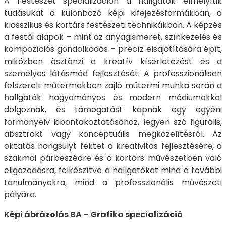
A Festészet specializáción a hallgatók elmélyítik
tudásukat a különböző képi kifejezésformákban, a
klasszikus és kortárs festészeti technikákban. A képzés
a festői alapok – mint az anyagismeret, színkezelés és
kompozíciós gondolkodás – precíz elsajátítására épít,
miközben ösztönzi a kreatív kísérletezést és a
személyes látásmód fejlesztését. A professzionálisan
felszerelt műtermekben zajló műtermi munka során a
hallgatók hagyományos és modern médiumokkal
dolgoznak, és támogatást kapnak egy egyéni
formanyelv kibontakoztatásához, legyen szó figurális,
absztrakt vagy konceptuális megközelítésről. Az
oktatás hangsúlyt fektet a kreativitás fejlesztésére, a
szakmai párbeszédre és a kortárs művészetben való
eligazodásra, felkészítve a hallgatókat mind a további
tanulmányokra, mind a professzionális művészeti
pályára.
Képi ábrázolás BA – Grafika specializáció