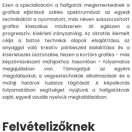
Ezen a specializáción a hallgatók megismerkednek a
grafikai eljárások széles spektrumával: az egyedi
technikáktól a nyomtatott, más néven sokszorosított
grafika klasszikus módszerein át egészen a
progresszív, kísérleti irányzatokig. Az oktatás kiemelt
célja a biztos technikai alapok elsajátítása, az
anyaggal való kreatív párbeszéd kialakítása és a
kísérletezés ösztönzése, hiszen a kortárs grafika – más
képzőművészeti műfajokhoz hasonlóan – folyamatos
megújulásban van. Támogatjuk az egyéni
megoldásokat, a vegyestechnikák alkalmazását és a
műfaji határok tudatos tágítását. A képalkotás
folyamatában segítséget nyújtunk a hallgatóknak
saját, egyedi vizuális nyelvük megtalálásában.
Felvételizőknek