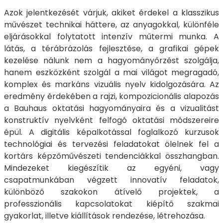
Azok jelentkezését várjuk, akiket érdekel a klasszikus
művészet technikai háttere, az anyagokkal, különféle
eljárásokkal folytatott intenzív műtermi munka. A
látás, a térábrázolás fejlesztése, a grafikai gépek
kezelése nálunk nem a hagyományőrzést szolgálja,
hanem eszközként szolgál a mai világot megragadó,
komplex és markáns vizuális nyelv kidolgozására. Az
eredmény érdekében a rajzi, kompozicionális alapozás
a Bauhaus oktatási hagyományaira és a vizualitást
konstruktív nyelvként felfogó oktatási módszereire
épül. A digitális képalkotással foglalkozó kurzusok
technológiai és tervezési feladatokat ölelnek fel a
kortárs képzőművészeti tendenciákkal összhangban.
Mindezeket kiegészítik az egyéni, vagy
csapatmunkában végzett innovatív feladatok,
különböző szakokon átívelő projektek, a
professzionális kapcsolatokat kiépítő szakmai
gyakorlat, illetve kiállítások rendezése, létrehozása.