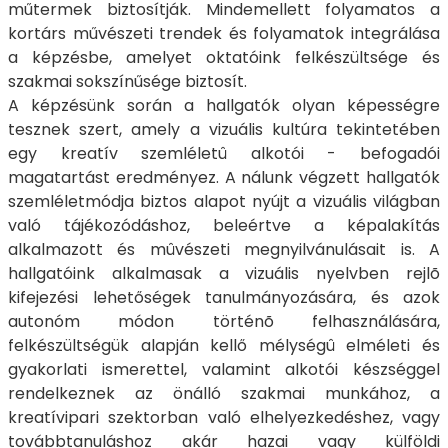
műtermek biztosítják. Mindemellett folyamatos a
kortárs művészeti trendek és folyamatok integrálása
a képzésbe, amelyet oktatóink felkészültsége és
szakmai sokszínűsége biztosít.
A képzésünk során a hallgatók olyan képességre
tesznek szert, amely a vizuális kultúra tekintetében
egy kreatív szemléletû alkotói - befogadói
magatartást eredményez. A nálunk végzett hallgatók
szemléletmódja biztos alapot nyújt a vizuális világban
való tájékozódáshoz, beleértve a képalakítás
alkalmazott és mûvészeti megnyilvánulásait is. A
hallgatóink alkalmasak a vizuális nyelvben rejlõ
kifejezési lehetőségek tanulmányozására, és azok
autonóm módon történõ felhasználására,
felkészültségük alapján kellő mélységû elméleti és
gyakorlati ismerettel, valamint alkotói készséggel
rendelkeznek az önálló szakmai munkához, a
kreatívipari szektorban való elhelyezkedéshez, vagy
továbbtanuláshoz akár hazai vagy külföldi