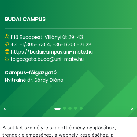
BUDAI CAMPUS
1118 Budapest, Villányi út 29-43.
+36-1/305-7354, +36-1/305-7528
https://budaicampus.uni-mate.hu
foigazgato.buda@uni-mate.hu
Campus-főigazgató
Nyitrainé dr. Sárdy Diána
A sütiket személyre szabott élmény nyújtásához,
trendek elemzéséhez, a webhely kezeléséhez, a