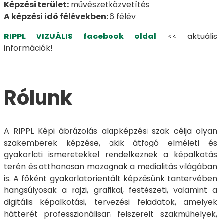
Képzési terület:
művészetközvetítés
A képzési idő félévekben:
6 félév
RIPPL VIZUÁLIS facebook oldal
<< aktuális
információk!
Rólunk
A RIPPL Képi ábrázolás alapképzési szak célja olyan
szakemberek képzése, akik átfogó elméleti és
gyakorlati ismeretekkel rendelkeznek a képalkotás
terén és otthonosan mozognak a medialitás világában
is. A főként gyakorlatorientált képzésünk tantervében
hangsúlyosak a rajzi, grafikai, festészeti, valamint a
digitális képalkotási, tervezési feladatok, amelyek
hátterét professzionálisan felszerelt szakműhelyek,