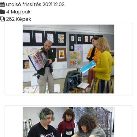
Utolsó frissítés 2021.12.02.
4 Mappák
262 Képek
Médiatár