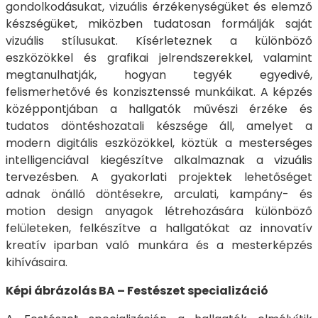
gondolkodásukat, vizuális érzékenységüket és elemző
készségüket, miközben tudatosan formálják saját
vizuális stílusukat. Kísérleteznek a különböző
eszközökkel és grafikai jelrendszerekkel, valamint
megtanulhatják, hogyan tegyék egyedivé,
felismerhetővé és konzisztenssé munkáikat. A képzés
középpontjában a hallgatók művészi érzéke és
tudatos döntéshozatali készsége áll, amelyet a
modern digitális eszközökkel, köztük a mesterséges
intelligenciával kiegészítve alkalmaznak a vizuális
tervezésben. A gyakorlati projektek lehetőséget
adnak önálló döntésekre, arculati, kampány- és
motion design anyagok létrehozására különböző
felületeken, felkészítve a hallgatókat az innovatív
kreatív iparban való munkára és a mesterképzés
kihívásaira.
Képi ábrázolás BA – Festészet specializáció