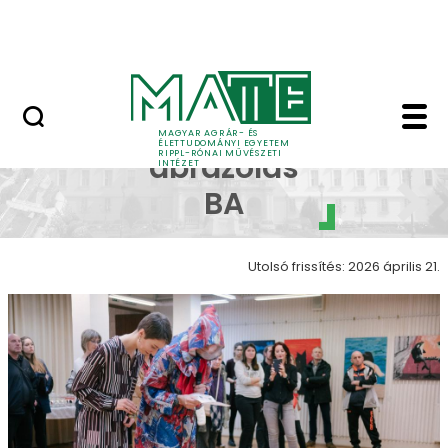
Ugrás a fő tartalomhoz
Nyitott nap
Képi ábrázolás galéria
Képi
MAGYAR AGRÁR- ÉS
ÉLETTUDOMÁNYI EGYETEM
RIPPL-RÓNAI MŰVÉSZETI
ábrázolás
INTÉZET
BA
Utolsó frissítés: 2026 április 21.