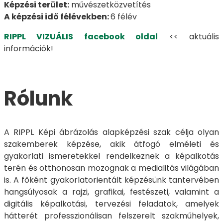
Képzési terület:
művészetközvetítés
A képzési idő félévekben:
6 félév
RIPPL VIZUÁLIS facebook oldal
<< aktuális
információk!
Rólunk
A RIPPL Képi ábrázolás alapképzési szak célja olyan
szakemberek képzése, akik átfogó elméleti és
gyakorlati ismeretekkel rendelkeznek a képalkotás
terén és otthonosan mozognak a medialitás világában
is. A főként gyakorlatorientált képzésünk tantervében
hangsúlyosak a rajzi, grafikai, festészeti, valamint a
digitális képalkotási, tervezési feladatok, amelyek
hátterét professzionálisan felszerelt szakműhelyek,