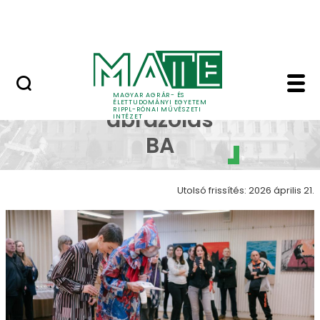
Ugrás a fő tartalomhoz
Nyitott nap
Képi ábrázolás galéria
Képi
MAGYAR AGRÁR- ÉS
ÉLETTUDOMÁNYI EGYETEM
RIPPL-RÓNAI MŰVÉSZETI
ábrázolás
INTÉZET
BA
Utolsó frissítés: 2026 április 21.