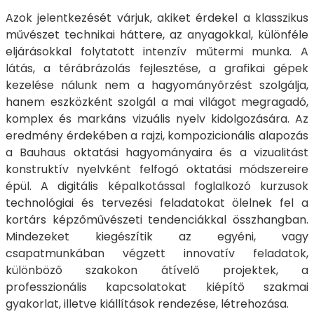
Azok jelentkezését várjuk, akiket érdekel a klasszikus
művészet technikai háttere, az anyagokkal, különféle
eljárásokkal folytatott intenzív műtermi munka. A
látás, a térábrázolás fejlesztése, a grafikai gépek
kezelése nálunk nem a hagyományőrzést szolgálja,
hanem eszközként szolgál a mai világot megragadó,
komplex és markáns vizuális nyelv kidolgozására. Az
eredmény érdekében a rajzi, kompozicionális alapozás
a Bauhaus oktatási hagyományaira és a vizualitást
konstruktív nyelvként felfogó oktatási módszereire
épül. A digitális képalkotással foglalkozó kurzusok
technológiai és tervezési feladatokat ölelnek fel a
kortárs képzőművészeti tendenciákkal összhangban.
Mindezeket kiegészítik az egyéni, vagy
csapatmunkában végzett innovatív feladatok,
különböző szakokon átívelő projektek, a
professzionális kapcsolatokat kiépítő szakmai
gyakorlat, illetve kiállítások rendezése, létrehozása.