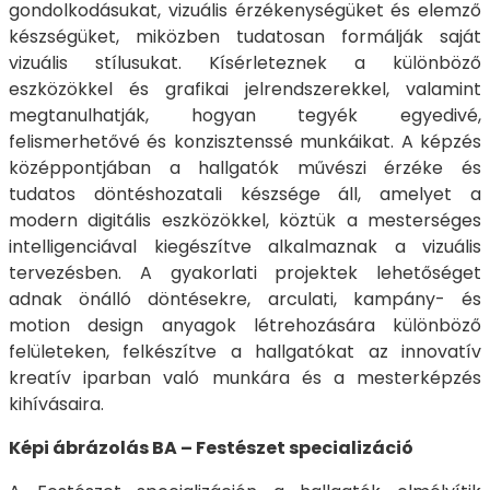
gondolkodásukat, vizuális érzékenységüket és elemző
készségüket, miközben tudatosan formálják saját
vizuális stílusukat. Kísérleteznek a különböző
eszközökkel és grafikai jelrendszerekkel, valamint
megtanulhatják, hogyan tegyék egyedivé,
felismerhetővé és konzisztenssé munkáikat. A képzés
középpontjában a hallgatók művészi érzéke és
tudatos döntéshozatali készsége áll, amelyet a
modern digitális eszközökkel, köztük a mesterséges
intelligenciával kiegészítve alkalmaznak a vizuális
tervezésben. A gyakorlati projektek lehetőséget
adnak önálló döntésekre, arculati, kampány- és
motion design anyagok létrehozására különböző
felületeken, felkészítve a hallgatókat az innovatív
kreatív iparban való munkára és a mesterképzés
kihívásaira.
Képi ábrázolás BA – Festészet specializáció