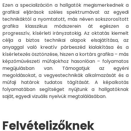
Ezen a specializáción a hallgatók megismerkednek a
grafikai eljárások széles spektrumával: az egyedi
technikáktól a nyomtatott, más néven sokszorosított
grafika klasszikus módszerein át egészen a
progresszív, kísérleti irányzatokig. Az oktatás kiemelt
célja a biztos technikai alapok elsajátítása, az
anyaggal való kreatív párbeszéd kialakítása és a
kísérletezés ösztönzése, hiszen a kortárs grafika – más
képzőművészeti műfajokhoz hasonlóan – folyamatos
megújulásban van. Támogatjuk az egyéni
megoldásokat, a vegyestechnikák alkalmazását és a
műfaji határok tudatos tágítását. A képalkotás
folyamatában segítséget nyújtunk a hallgatóknak
saját, egyedi vizuális nyelvük megtalálásában.
Felvételizőknek