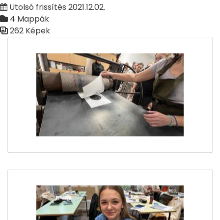
Utolsó frissítés 2021.12.02.
4 Mappák
262 Képek
Médiatár