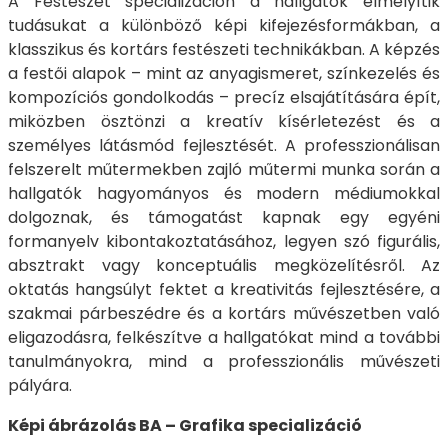
A Festészet specializáción a hallgatók elmélyítik
tudásukat a különböző képi kifejezésformákban, a
klasszikus és kortárs festészeti technikákban. A képzés
a festői alapok – mint az anyagismeret, színkezelés és
kompozíciós gondolkodás – precíz elsajátítására épít,
miközben ösztönzi a kreatív kísérletezést és a
személyes látásmód fejlesztését. A professzionálisan
felszerelt műtermekben zajló műtermi munka során a
hallgatók hagyományos és modern médiumokkal
dolgoznak, és támogatást kapnak egy egyéni
formanyelv kibontakoztatásához, legyen szó figurális,
absztrakt vagy konceptuális megközelítésről. Az
oktatás hangsúlyt fektet a kreativitás fejlesztésére, a
szakmai párbeszédre és a kortárs művészetben való
eligazodásra, felkészítve a hallgatókat mind a további
tanulmányokra, mind a professzionális művészeti
pályára.
Képi ábrázolás BA – Grafika specializáció