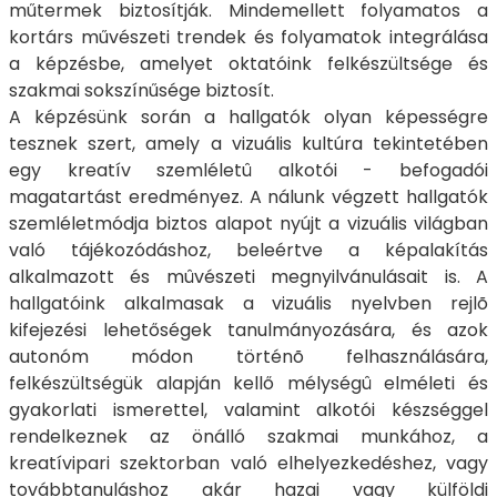
műtermek biztosítják. Mindemellett folyamatos a
kortárs művészeti trendek és folyamatok integrálása
a képzésbe, amelyet oktatóink felkészültsége és
szakmai sokszínűsége biztosít.
A képzésünk során a hallgatók olyan képességre
tesznek szert, amely a vizuális kultúra tekintetében
egy kreatív szemléletû alkotói - befogadói
magatartást eredményez. A nálunk végzett hallgatók
szemléletmódja biztos alapot nyújt a vizuális világban
való tájékozódáshoz, beleértve a képalakítás
alkalmazott és mûvészeti megnyilvánulásait is. A
hallgatóink alkalmasak a vizuális nyelvben rejlõ
kifejezési lehetőségek tanulmányozására, és azok
autonóm módon történõ felhasználására,
felkészültségük alapján kellő mélységû elméleti és
gyakorlati ismerettel, valamint alkotói készséggel
rendelkeznek az önálló szakmai munkához, a
kreatívipari szektorban való elhelyezkedéshez, vagy
továbbtanuláshoz akár hazai vagy külföldi