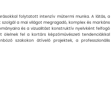
árásokkal folytatott intenzív műtermi munka. A látás, a
nt szolgál a mai világot megragadó, komplex és markáns
mányaira és a vizualitást konstruktív nyelvként felfogó
kat ölelnek fel a kortárs képzőművészeti tendenciákkal
nböző szakokon átívelő projektek, a professzionális