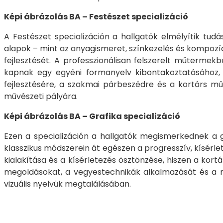
Képi ábrázolás BA – Festészet specializáció
A Festészet specializáción a hallgatók elmélyítik tudá
alapok – mint az anyagismeret, színkezelés és kompozíc
fejlesztését. A professzionálisan felszerelt műter
kapnak egy egyéni formanyelv kibontakoztatásához, le
fejlesztésére, a szakmai párbeszédre és a kortárs mű
művészeti pályára.
Képi ábrázolás BA – Grafika specializáció
Ezen a specializáción a hallgatók megismerkednek a gr
klasszikus módszerein át egészen a progresszív, kísérlet
kialakítása és a kísérletezés ösztönzése, hiszen a ko
megoldásokat, a vegyestechnikák alkalmazását és a mű
vizuális nyelvük megtalálásában.