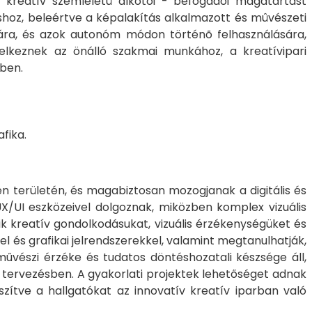
y kreatív szemléletû alkotói - befogadói magatartást
áshoz, beleértve a képalakítás alkalmazott és mûvészeti
zására, és azok autonóm módon történõ felhasználására,
ndelkeznek az önálló szakmai munkához, a kreatívipari
iben.
afika.
en területén, és magabiztosan mozogjanak a digitális és
UX/UI eszközeivel dolgoznak, miközben komplex vizuális
ik kreatív gondolkodásukat, vizuális érzékenységüket és
l és grafikai jelrendszerekkel, valamint megtanulhatják,
űvészi érzéke és tudatos döntéshozatali készsége áll,
s tervezésben. A gyakorlati projektek lehetőséget adnak
zítve a hallgatókat az innovatív kreatív iparban való