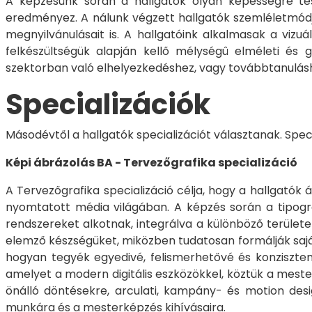
A képzésünk során a hallgatók olyan képességre tesz
eredményez. A nálunk végzett hallgatók szemléletmódja 
megnyilvánulásait is. A hallgatóink alkalmasak a vizu
felkészültségük alapján kellő mélységû elméleti és g
szektorban való elhelyezkedéshez, vagy továbbtanulás
Specializációk
Másodévtől a hallgatók specializációt választanak. Spec
Képi ábrázolás BA - Tervezőgrafika specializáció
A Tervezőgrafika specializáció célja, hogy a hallgatók
nyomtatott média világában. A képzés során a tipográf
rendszereket alkotnak, integrálva a különböző területe
elemző készségüket, miközben tudatosan formálják saját 
hogyan tegyék egyedivé, felismerhetővé és konziszten
amelyet a modern digitális eszközökkel, köztük a mester
önálló döntésekre, arculati, kampány- és motion desi
munkára és a mesterképzés kihívásaira.