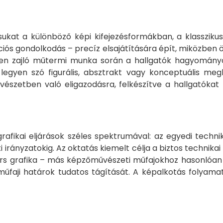
sukat a különböző képi kifejezésformákban, a klassziku
iós gondolkodás – precíz elsajátítására épít, miközben ö
mekben zajló műtermi munka során a hallgatók hagyomá
gyen szó figurális, absztrakt vagy konceptuális megkö
vészetben való eligazodásra, felkészítve a hallgatókat
afikai eljárások széles spektrumával: az egyedi techn
i irányzatokig. Az oktatás kiemelt célja a biztos technika
rtárs grafika – más képzőművészeti műfajokhoz hasonló
faji határok tudatos tágítását. A képalkotás folyamat