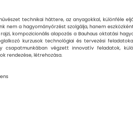
művészet technikai háttere, az anyagokkal, különféle elj
álunk nem a hagyományőrzést szolgálja, hanem eszközké
rajzi, kompozicionális alapozás a Bauhaus oktatási hagyo
foglalkozó kurzusok technológiai és tervezési feladato
y csapatmunkában végzett innovatív feladatok, külö
ások rendezése, létrehozása.
cens