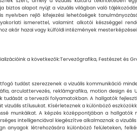
nek szert, amely a vizuális kultúra tekintetében eg
biztos alapot nyújt a vizuális világban való tájékozód
ális nyelvben rejlõ kifejezési lehetőségek tanulmányo
yakorlati ismerettel, valamint alkotói készséggel re
hoz akár hazai vagy külföldi intézmények mesterképzése
ializációink a következők:Tervezőgrafika, Festészet és Gr
 átfogó tudást szerezzenek a vizuális kommunikáció mind
ia, arculattervezés, reklámgrafika, motion design és 
k tudását a tervezői folyamatokban. A hallgatók fejleszt
vizuális stílusukat. Kísérleteznek a különböző eszközökke
ssé munkáikat. A képzés középpontjában a hallgatók m
séges intelligenciával kiegészítve alkalmaznak a vizuáli
gn anyagok létrehozására különböző felületeken, felkés