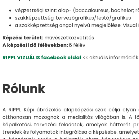
végzettségi szint: alap- (baccalaureus, bachelor; r
szakképzettség: tervezőgrafikus/festő/grafikus
a szakképzettség angol nyelvű megjelölése: Visual
Képzési terület:
művészetközvetítés
A képzési idő félévekben:
6 félév
RIPPL VIZUÁLIS facebook oldal
<< aktuális információk
Rólunk
A RIPPL Képi ábrázolás alapképzési szak célja olyan
otthonosan mozognak a medialitás világában is. A főké
képalkotási, tervezési feladatok, amelyek hátterét p
trendek és folyamatok integrálása a képzésbe, amelyet