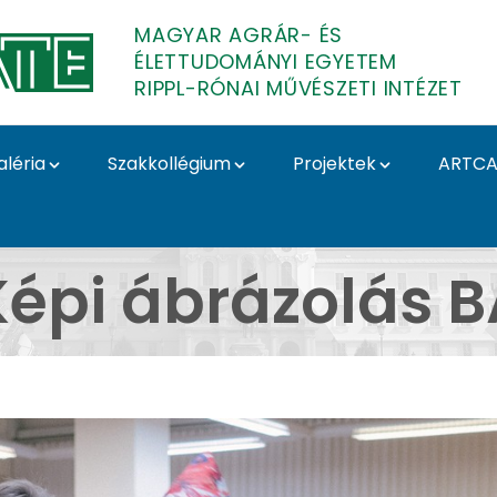
MAGYAR AGRÁR- ÉS
ÉLETTUDOMÁNYI EGYETEM
RIPPL-RÓNAI MŰVÉSZETI INTÉZET
aléria
Szakkollégium
Projektek
ARTCA
 - Képi ábrázolás BA -
Képi ábrázolás B