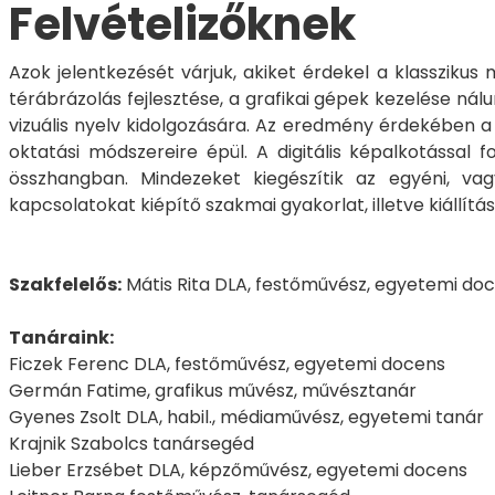
Felvételizőknek
Azok jelentkezését várjuk, akiket érdekel a klasszikus 
térábrázolás fejlesztése, a grafikai gépek kezelése n
vizuális nyelv kidolgozására. Az eredmény érdekében a 
oktatási módszereire épül. A digitális képalkotással 
összhangban. Mindezeket kiegészítik az egyéni, vag
kapcsolatokat kiépítő szakmai gyakorlat, illetve kiállít
Szakfelelős:
Mátis Rita DLA, festőművész, egyetemi do
Tanáraink:
Ficzek Ferenc DLA, festőművész, egyetemi docens
Germán Fatime, grafikus művész, művésztanár
Gyenes Zsolt DLA, habil., médiaművész, egyetemi tanár
Krajnik Szabolcs tanársegéd
Lieber Erzsébet DLA, képzőművész, egyetemi docens