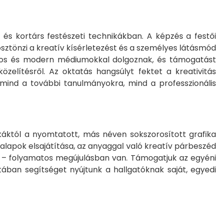
s és kortárs festészeti technikákban. A képzés a festői
sztönzi a kreatív kísérletezést és a személyes látásmód
nyos és modern médiumokkal dolgoznak, és támogatást
zelítésről. Az oktatás hangsúlyt fektet a kreativitás
 mind a további tanulmányokra, mind a professzionális
ikáktól a nyomtatott, más néven sokszorosított grafika
i alapok elsajátítása, az anyaggal való kreatív párbeszéd
an – folyamatos megújulásban van. Támogatjuk az egyéni
ában segítséget nyújtunk a hallgatóknak saját, egyedi