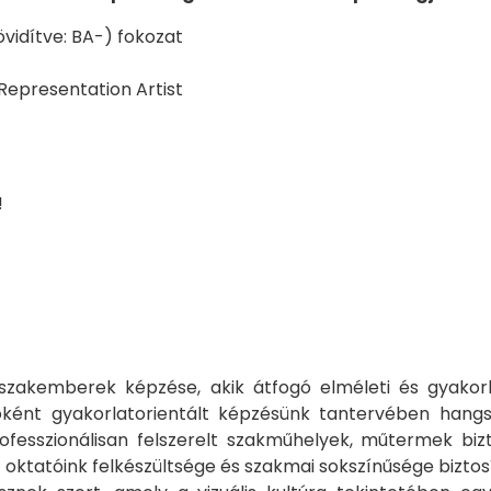
övidítve: BA-) fokozat
 Representation Artist
!
 szakemberek képzése, akik átfogó elméleti és gyakor
nt gyakorlatorientált képzésünk tantervében hangsúlyos
rofesszionálisan felszerelt szakműhelyek, műtermek biz
 oktatóink felkészültsége és szakmai sokszínűsége bizto