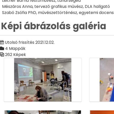
Leitner Barna festőművész, tanársegéd
Mészáros Anna, tervező grafikus művész, DLA hallgató
Szabó Zsófia PhD, művészettörténész, egyetemi docens
Képi ábrázolás galéria
Utolsó frissítés 2021.12.02.
4 Mappák
262 Képek
Médiatár