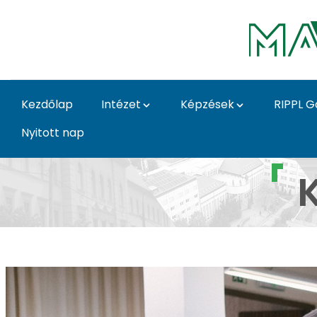
Ugrás a fő tartalomhoz
Kezdőlap
Intézet
Képzések
RIPPL G
Nyitott nap
Képi ábrázolás galéria