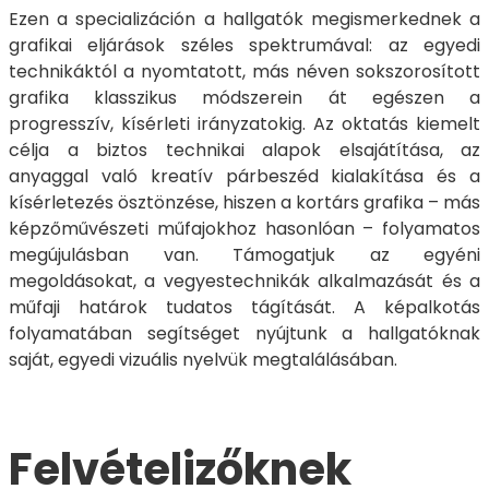
Ezen a specializáción a hallgatók megismerkednek a
grafikai eljárások széles spektrumával: az egyedi
technikáktól a nyomtatott, más néven sokszorosított
grafika klasszikus módszerein át egészen a
progresszív, kísérleti irányzatokig. Az oktatás kiemelt
célja a biztos technikai alapok elsajátítása, az
anyaggal való kreatív párbeszéd kialakítása és a
kísérletezés ösztönzése, hiszen a kortárs grafika – más
képzőművészeti műfajokhoz hasonlóan – folyamatos
megújulásban van. Támogatjuk az egyéni
megoldásokat, a vegyestechnikák alkalmazását és a
műfaji határok tudatos tágítását. A képalkotás
folyamatában segítséget nyújtunk a hallgatóknak
saját, egyedi vizuális nyelvük megtalálásában.
Felvételizőknek