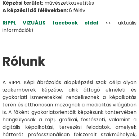
Képzési terület:
művészetközvetítés
A képzési idő félévekben:
6 félév
RIPPL VIZUÁLIS facebook oldal
<< aktuális
információk!
Rólunk
A RIPPL Képi ábrázolás alapképzési szak célja olyan
szakemberek képzése, akik átfogó elméleti és
gyakorlati ismeretekkel rendelkeznek a képalkotás
terén és otthonosan mozognak a medialitás világában
is. A főként gyakorlatorientált képzésünk tantervében
hangsúlyosak a rajzi, grafikai, festészeti, valamint a
digitális képalkotási, tervezési feladatok, amelyek
hátterét professzionálisan felszerelt szakműhelyek,