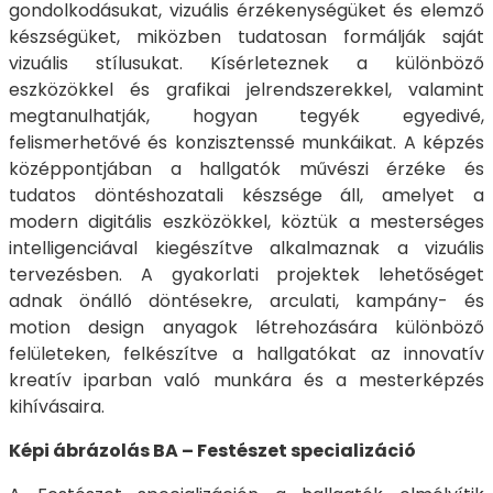
gondolkodásukat, vizuális érzékenységüket és elemző
készségüket, miközben tudatosan formálják saját
vizuális stílusukat. Kísérleteznek a különböző
eszközökkel és grafikai jelrendszerekkel, valamint
megtanulhatják, hogyan tegyék egyedivé,
felismerhetővé és konzisztenssé munkáikat. A képzés
középpontjában a hallgatók művészi érzéke és
tudatos döntéshozatali készsége áll, amelyet a
modern digitális eszközökkel, köztük a mesterséges
intelligenciával kiegészítve alkalmaznak a vizuális
tervezésben. A gyakorlati projektek lehetőséget
adnak önálló döntésekre, arculati, kampány- és
motion design anyagok létrehozására különböző
felületeken, felkészítve a hallgatókat az innovatív
kreatív iparban való munkára és a mesterképzés
kihívásaira.
Képi ábrázolás BA – Festészet specializáció