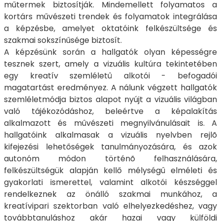
műtermek biztosítják. Mindemellett folyamatos a
kortárs művészeti trendek és folyamatok integrálása
a képzésbe, amelyet oktatóink felkészültsége és
szakmai sokszínűsége biztosít.
A képzésünk során a hallgatók olyan képességre
tesznek szert, amely a vizuális kultúra tekintetében
egy kreatív szemléletû alkotói - befogadói
magatartást eredményez. A nálunk végzett hallgatók
szemléletmódja biztos alapot nyújt a vizuális világban
való tájékozódáshoz, beleértve a képalakítás
alkalmazott és mûvészeti megnyilvánulásait is. A
hallgatóink alkalmasak a vizuális nyelvben rejlõ
kifejezési lehetőségek tanulmányozására, és azok
autonóm módon történõ felhasználására,
felkészültségük alapján kellő mélységû elméleti és
gyakorlati ismerettel, valamint alkotói készséggel
rendelkeznek az önálló szakmai munkához, a
kreatívipari szektorban való elhelyezkedéshez, vagy
továbbtanuláshoz akár hazai vagy külföldi