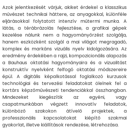
Azok jelentkezését várjuk, akiket érdekel a klasszikus
művészet technikai háttere, az anyagokkal, különféle
eljárásokkal folytatott intenzív műtermi munka. A
látás, a térábrázolás fejlesztése, a grafikai gépek
kezelése nálunk nem a hagyományőrzést szolgálja,
hanem eszközként szolgál a mai világot megragadó,
komplex és markáns vizuális nyelv kidolgozására. Az
eredmény érdekében a rajzi, kompozicionális alapozás
a Bauhaus oktatási hagyományaira és a vizualitást
konstruktív nyelvként felfogó oktatási módszereire
épül. A digitális képalkotással foglalkozó kurzusok
technológiai és tervezési feladatokat ölelnek fel a
kortárs képzőművészeti tendenciákkal összhangban.
Mindezeket kiegészítik az egyéni, vagy
csapatmunkában végzett innovatív feladatok,
különböző szakokon átívelő projektek, a
professzionális kapcsolatokat kiépítő szakmai
gyakorlat, illetve kiállítások rendezése, létrehozása.