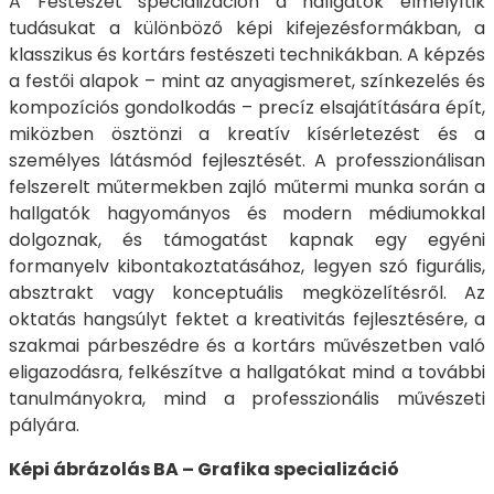
A Festészet specializáción a hallgatók elmélyítik
tudásukat a különböző képi kifejezésformákban, a
klasszikus és kortárs festészeti technikákban. A képzés
a festői alapok – mint az anyagismeret, színkezelés és
kompozíciós gondolkodás – precíz elsajátítására épít,
miközben ösztönzi a kreatív kísérletezést és a
személyes látásmód fejlesztését. A professzionálisan
felszerelt műtermekben zajló műtermi munka során a
hallgatók hagyományos és modern médiumokkal
dolgoznak, és támogatást kapnak egy egyéni
formanyelv kibontakoztatásához, legyen szó figurális,
absztrakt vagy konceptuális megközelítésről. Az
oktatás hangsúlyt fektet a kreativitás fejlesztésére, a
szakmai párbeszédre és a kortárs művészetben való
eligazodásra, felkészítve a hallgatókat mind a további
tanulmányokra, mind a professzionális művészeti
pályára.
Képi ábrázolás BA – Grafika specializáció