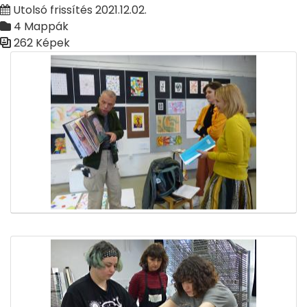
Utolsó frissítés 2021.12.02.
4 Mappák
262 Képek
Médiatár