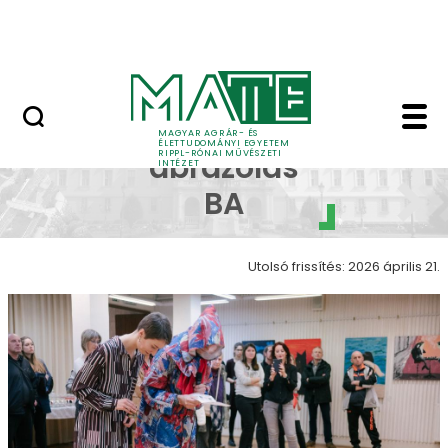
Ugrás a fő tartalomhoz
Nyitott nap
Képi ábrázolás galéria
Képi
MAGYAR AGRÁR- ÉS
ÉLETTUDOMÁNYI EGYETEM
RIPPL-RÓNAI MŰVÉSZETI
ábrázolás
INTÉZET
BA
Utolsó frissítés: 2026 április 21.