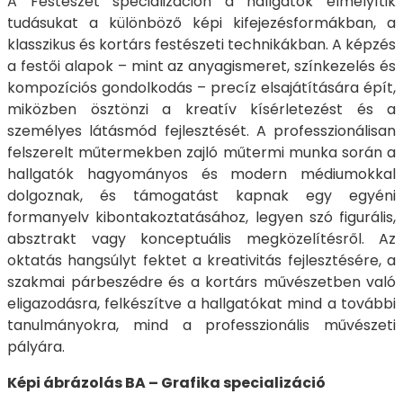
A Festészet specializáción a hallgatók elmélyítik
tudásukat a különböző képi kifejezésformákban, a
klasszikus és kortárs festészeti technikákban. A képzés
a festői alapok – mint az anyagismeret, színkezelés és
kompozíciós gondolkodás – precíz elsajátítására épít,
miközben ösztönzi a kreatív kísérletezést és a
személyes látásmód fejlesztését. A professzionálisan
felszerelt műtermekben zajló műtermi munka során a
hallgatók hagyományos és modern médiumokkal
dolgoznak, és támogatást kapnak egy egyéni
formanyelv kibontakoztatásához, legyen szó figurális,
absztrakt vagy konceptuális megközelítésről. Az
oktatás hangsúlyt fektet a kreativitás fejlesztésére, a
szakmai párbeszédre és a kortárs művészetben való
eligazodásra, felkészítve a hallgatókat mind a további
tanulmányokra, mind a professzionális művészeti
pályára.
Képi ábrázolás BA – Grafika specializáció