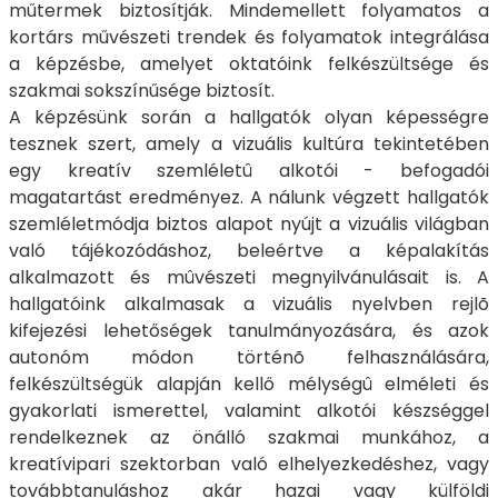
műtermek biztosítják. Mindemellett folyamatos a
kortárs művészeti trendek és folyamatok integrálása
a képzésbe, amelyet oktatóink felkészültsége és
szakmai sokszínűsége biztosít.
A képzésünk során a hallgatók olyan képességre
tesznek szert, amely a vizuális kultúra tekintetében
egy kreatív szemléletû alkotói - befogadói
magatartást eredményez. A nálunk végzett hallgatók
szemléletmódja biztos alapot nyújt a vizuális világban
való tájékozódáshoz, beleértve a képalakítás
alkalmazott és mûvészeti megnyilvánulásait is. A
hallgatóink alkalmasak a vizuális nyelvben rejlõ
kifejezési lehetőségek tanulmányozására, és azok
autonóm módon történõ felhasználására,
felkészültségük alapján kellő mélységû elméleti és
gyakorlati ismerettel, valamint alkotói készséggel
rendelkeznek az önálló szakmai munkához, a
kreatívipari szektorban való elhelyezkedéshez, vagy
továbbtanuláshoz akár hazai vagy külföldi