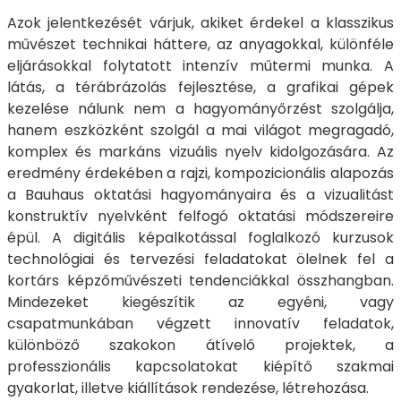
Azok jelentkezését várjuk, akiket érdekel a klasszikus
művészet technikai háttere, az anyagokkal, különféle
eljárásokkal folytatott intenzív műtermi munka. A
látás, a térábrázolás fejlesztése, a grafikai gépek
kezelése nálunk nem a hagyományőrzést szolgálja,
hanem eszközként szolgál a mai világot megragadó,
komplex és markáns vizuális nyelv kidolgozására. Az
eredmény érdekében a rajzi, kompozicionális alapozás
a Bauhaus oktatási hagyományaira és a vizualitást
konstruktív nyelvként felfogó oktatási módszereire
épül. A digitális képalkotással foglalkozó kurzusok
technológiai és tervezési feladatokat ölelnek fel a
kortárs képzőművészeti tendenciákkal összhangban.
Mindezeket kiegészítik az egyéni, vagy
csapatmunkában végzett innovatív feladatok,
különböző szakokon átívelő projektek, a
professzionális kapcsolatokat kiépítő szakmai
gyakorlat, illetve kiállítások rendezése, létrehozása.