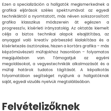
Ezen a specializáción a hallgatók megismerkednek a
grafikai eljárások széles spektrumával: az egyedi
technikáktól a nyomtatott, más néven sokszorosított
grafika klasszikus módszerein át egészen a
progresszív, kísérleti irányzatokig. Az oktatás kiemelt
célja a biztos technikai alapok elsajátítása, az
anyaggal való kreatív párbeszéd kialakítása és a
kísérletezés ösztönzése, hiszen a kortárs grafika – más
képzőművészeti műfajokhoz hasonlóan – folyamatos
megújulásban van. Támogatjuk az egyéni
megoldásokat, a vegyestechnikák alkalmazását és a
műfaji határok tudatos tágítását. A képalkotás
folyamatában segítséget nyújtunk a hallgatóknak
saját, egyedi vizuális nyelvük megtalálásában.
Felvételizőknek