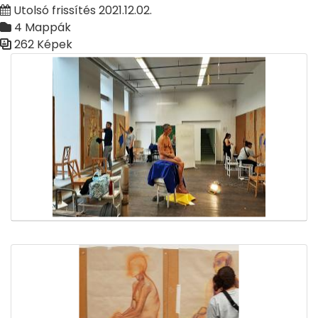
Utolsó frissítés 2021.12.02.
4 Mappák
262 Képek
Médiatár