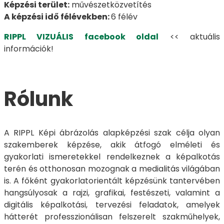
Képzési terület:
művészetközvetítés
A képzési idő félévekben:
6 félév
RIPPL VIZUÁLIS facebook oldal
<< aktuális
információk!
Rólunk
A RIPPL Képi ábrázolás alapképzési szak célja olyan
szakemberek képzése, akik átfogó elméleti és
gyakorlati ismeretekkel rendelkeznek a képalkotás
terén és otthonosan mozognak a medialitás világában
is. A főként gyakorlatorientált képzésünk tantervében
hangsúlyosak a rajzi, grafikai, festészeti, valamint a
digitális képalkotási, tervezési feladatok, amelyek
hátterét professzionálisan felszerelt szakműhelyek,