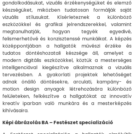
gondolkodásukat, vizuális érzékenységüket és elemző
készségüket, miközben tudatosan formálják saját
vizuális stílusukat. Kísérleteznek a különböző
eszközökkel és grafikai jelrendszerekkel, valamint
megtanulhatják, hogyan tegyék egyedivé,
felismerhetővé és konzisztenssé munkáikat. A képzés
középpontjában a hallgatók művészi érzéke és
tudatos döntéshozatali készsége áll, amelyet a
modern digitális eszközökkel, köztük a mesterséges
intelligenciával kiegészítve alkalmaznak a vizuális
tervezésben. A gyakorlati projektek lehetőséget
adnak önálló döntésekre, arculati, kampány- és
motion design anyagok létrehozására különböző
felületeken, felkészítve a hallgatókat az innovatív
kreatív iparban való munkára és a mesterképzés
kihívásaira.
Képi ábrázolás BA – Festészet specializáció