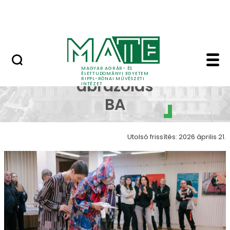
Ugrás a fő tartalomhoz
Nyitott nap
Képi ábrázolás galéria
Képi
MAGYAR AGRÁR- ÉS
ÉLETTUDOMÁNYI EGYETEM
RIPPL-RÓNAI MŰVÉSZETI
ábrázolás
INTÉZET
BA
Utolsó frissítés: 2026 április 21.