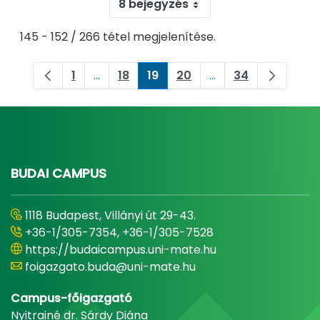
8 bejegyzés
145 - 152 / 266 tétel megjelenítése.
1
...
18
19
20
...
34
Oldal
Köztes oldalak Navigáljon a TAB billentyű
Oldal
Oldal
Oldal
Köztes oldalak Navi
Oldal
BUDAI CAMPUS
1118 Budapest, Villányi út 29-43.
+36-1/305-7354, +36-1/305-7528
https://budaicampus.uni-mate.hu
foigazgato.buda@uni-mate.hu
Campus-főigazgató
Nyitrainé dr. Sárdy Diána