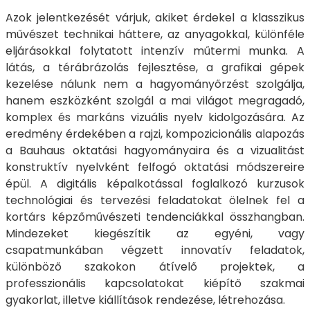
Azok jelentkezését várjuk, akiket érdekel a klasszikus
művészet technikai háttere, az anyagokkal, különféle
eljárásokkal folytatott intenzív műtermi munka. A
látás, a térábrázolás fejlesztése, a grafikai gépek
kezelése nálunk nem a hagyományőrzést szolgálja,
hanem eszközként szolgál a mai világot megragadó,
komplex és markáns vizuális nyelv kidolgozására. Az
eredmény érdekében a rajzi, kompozicionális alapozás
a Bauhaus oktatási hagyományaira és a vizualitást
konstruktív nyelvként felfogó oktatási módszereire
épül. A digitális képalkotással foglalkozó kurzusok
technológiai és tervezési feladatokat ölelnek fel a
kortárs képzőművészeti tendenciákkal összhangban.
Mindezeket kiegészítik az egyéni, vagy
csapatmunkában végzett innovatív feladatok,
különböző szakokon átívelő projektek, a
professzionális kapcsolatokat kiépítő szakmai
gyakorlat, illetve kiállítások rendezése, létrehozása.