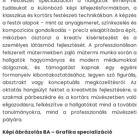
A Festészet specializáción a hallgatók elmélyítik
tudásukat a különböző képi kifejezésformákban, a
klasszikus és kortárs festészeti technikákban. A képzés
a festői alapok – mint az anyagismeret, színkezelés és
kompozíciós gondolkodás – precíz elsajátítására épít,
miközben ösztönzi a kreatív kísérletezést és a
személyes látásmód fejlesztését. A professzionálisan
felszerelt műtermekben zajló műtermi munka során a
hallgatók hagyományos és modern médiumokkal
dolgoznak, és támogatást kapnak egy egyéni
formanyelv kibontakoztatásához, legyen szó figurális,
absztrakt vagy konceptuális megközelítésről. Az
oktatás hangsúlyt fektet a kreativitás fejlesztésére, a
szakmai párbeszédre és a kortárs művészetben való
eligazodásra, felkészítve a hallgatókat mind a további
tanulmányokra, mind a professzionális művészeti
pályára.
Képi ábrázolás BA – Grafika specializáció