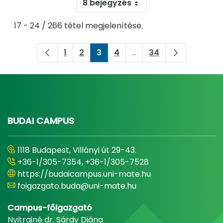
8 bejegyzés
17 - 24 / 266 tétel megjelenítése.
1
2
3
4
...
34
Oldal
Oldal
Oldal
Oldal
Köztes oldalak Navigálj
Oldal
BUDAI CAMPUS
1118 Budapest, Villányi út 29-43.
+36-1/305-7354, +36-1/305-7528
https://budaicampus.uni-mate.hu
foigazgato.buda@uni-mate.hu
Campus-főigazgató
Nyitrainé dr. Sárdy Diána