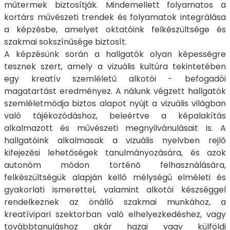
műtermek biztosítják. Mindemellett folyamatos a
kortárs művészeti trendek és folyamatok integrálása
a képzésbe, amelyet oktatóink felkészültsége és
szakmai sokszínűsége biztosít.
A képzésünk során a hallgatók olyan képességre
tesznek szert, amely a vizuális kultúra tekintetében
egy kreatív szemléletû alkotói - befogadói
magatartást eredményez. A nálunk végzett hallgatók
szemléletmódja biztos alapot nyújt a vizuális világban
való tájékozódáshoz, beleértve a képalakítás
alkalmazott és mûvészeti megnyilvánulásait is. A
hallgatóink alkalmasak a vizuális nyelvben rejlõ
kifejezési lehetőségek tanulmányozására, és azok
autonóm módon történõ felhasználására,
felkészültségük alapján kellő mélységû elméleti és
gyakorlati ismerettel, valamint alkotói készséggel
rendelkeznek az önálló szakmai munkához, a
kreatívipari szektorban való elhelyezkedéshez, vagy
továbbtanuláshoz akár hazai vagy külföldi