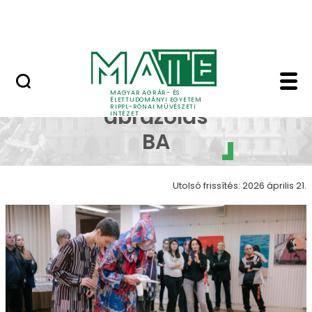
Ugrás a fő tartalomhoz
Nyitott nap
Képi ábrázolás galéria
Képi
MAGYAR AGRÁR- ÉS
ÉLETTUDOMÁNYI EGYETEM
RIPPL-RÓNAI MŰVÉSZETI
ábrázolás
INTÉZET
BA
Utolsó frissítés: 2026 április 21.