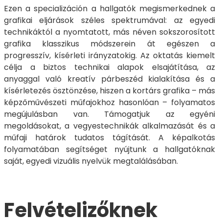
Ezen a specializáción a hallgatók megismerkednek a
grafikai eljárások széles spektrumával: az egyedi
technikáktól a nyomtatott, más néven sokszorosított
grafika klasszikus módszerein át egészen a
progresszív, kísérleti irányzatokig. Az oktatás kiemelt
célja a biztos technikai alapok elsajátítása, az
anyaggal való kreatív párbeszéd kialakítása és a
kísérletezés ösztönzése, hiszen a kortárs grafika – más
képzőművészeti műfajokhoz hasonlóan – folyamatos
megújulásban van. Támogatjuk az egyéni
megoldásokat, a vegyestechnikák alkalmazását és a
műfaji határok tudatos tágítását. A képalkotás
folyamatában segítséget nyújtunk a hallgatóknak
saját, egyedi vizuális nyelvük megtalálásában.
Felvételizőknek