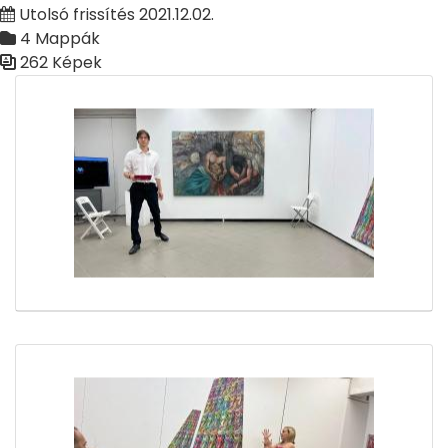
Utolsó frissítés 2021.12.02.
4 Mappák
262 Képek
Médiatár