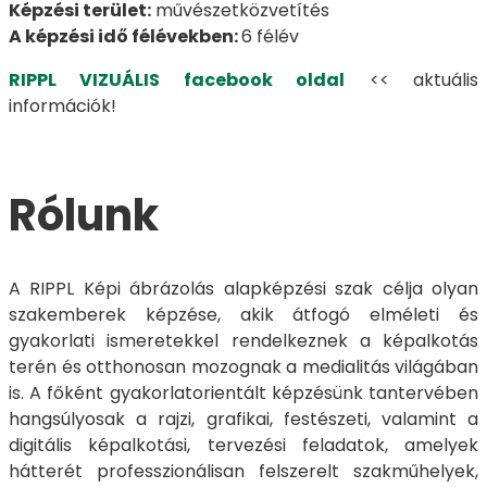
Képzési terület:
művészetközvetítés
A képzési idő félévekben:
6 félév
RIPPL VIZUÁLIS facebook oldal
<< aktuális
információk!
Rólunk
A RIPPL Képi ábrázolás alapképzési szak célja olyan
szakemberek képzése, akik átfogó elméleti és
gyakorlati ismeretekkel rendelkeznek a képalkotás
terén és otthonosan mozognak a medialitás világában
is. A főként gyakorlatorientált képzésünk tantervében
hangsúlyosak a rajzi, grafikai, festészeti, valamint a
digitális képalkotási, tervezési feladatok, amelyek
hátterét professzionálisan felszerelt szakműhelyek,