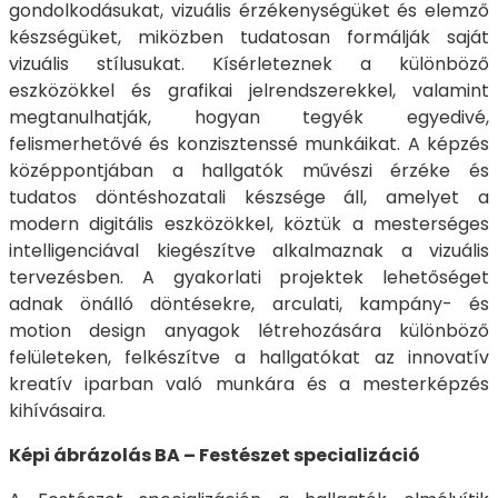
gondolkodásukat, vizuális érzékenységüket és elemző
készségüket, miközben tudatosan formálják saját
vizuális stílusukat. Kísérleteznek a különböző
eszközökkel és grafikai jelrendszerekkel, valamint
megtanulhatják, hogyan tegyék egyedivé,
felismerhetővé és konzisztenssé munkáikat. A képzés
középpontjában a hallgatók művészi érzéke és
tudatos döntéshozatali készsége áll, amelyet a
modern digitális eszközökkel, köztük a mesterséges
intelligenciával kiegészítve alkalmaznak a vizuális
tervezésben. A gyakorlati projektek lehetőséget
adnak önálló döntésekre, arculati, kampány- és
motion design anyagok létrehozására különböző
felületeken, felkészítve a hallgatókat az innovatív
kreatív iparban való munkára és a mesterképzés
kihívásaira.
Képi ábrázolás BA – Festészet specializáció