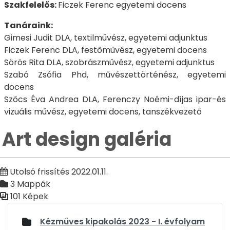
Szakfelelős:
Ficzek Ferenc egyetemi docens
Tanáraink:
Gimesi Judit DLA, textilművész, egyetemi adjunktus
Ficzek Ferenc DLA, festőművész, egyetemi docens
Sörös Rita DLA, szobrászművész, egyetemi adjunktus
Szabó Zsófia Phd, művészettörténész, egyetemi
docens
Szőcs Éva Andrea DLA, Ferenczy Noémi-díjas ipar-és
vizuális művész, egyetemi docens, tanszékvezető
Art design galéria
Utolsó frissítés 2022.01.11.
3 Mappák
101 Képek
Médiatár
Kézműves kipakolás 2023 - I. évfolyam