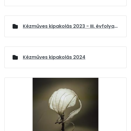
Kézműves kipakolás 2023 - III. évfolyam
Kézműves kipakolás 2024
Médiatár