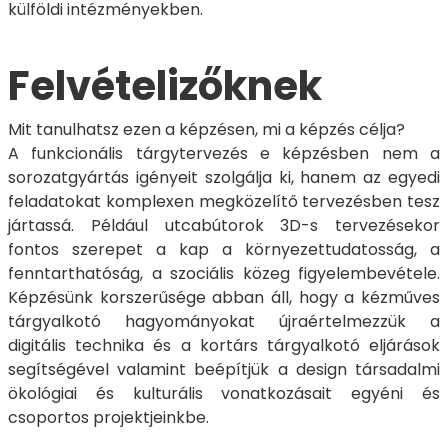
külföldi intézményekben.
Felvételizőknek
Mit tanulhatsz ezen a képzésen, mi a képzés célja?
A funkcionális tárgytervezés e képzésben nem a
sorozatgyártás igényeit szolgálja ki, hanem az egyedi
feladatokat komplexen megközelítő tervezésben tesz
jártassá. Például utcabútorok 3D-s tervezésekor
fontos szerepet a kap a környezettudatosság, a
fenntarthatóság, a szociális közeg figyelembevétele.
Képzésünk korszerűsége abban áll, hogy a kézműves
tárgyalkotó hagyományokat újraértelmezzük a
digitális technika és a kortárs tárgyalkotó eljárások
segítségével valamint beépítjük a design társadalmi
ökológiai és kulturális vonatkozásait egyéni és
csoportos projektjeinkbe.