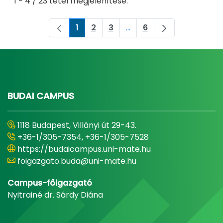
1 - 4 / 23 tétel megjelenítése.
1
2
3
...
6
Oldal
Oldal
Oldal
Köztes oldalak Navigáljon
Oldal
BUDAI CAMPUS
1118 Budapest, Villányi út 29-43.
+36-1/305-7354, +36-1/305-7528
https://budaicampus.uni-mate.hu
foigazgato.buda@uni-mate.hu
Campus-főigazgató
Nyitrainé dr. Sárdy Diána