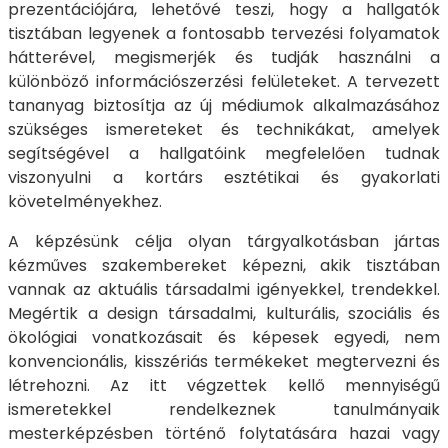
prezentációjára, lehetővé teszi, hogy a hallgatók
tisztában legyenek a fontosabb tervezési folyamatok
hátterével, megismerjék és tudják használni a
különböző információszerzési felületeket. A tervezett
tananyag biztosítja az új médiumok alkalmazásához
szükséges ismereteket és technikákat, amelyek
segítségével a hallgatóink megfelelően tudnak
viszonyulni a kortárs esztétikai és gyakorlati
követelményekhez.
A képzésünk célja olyan tárgyalkotásban jártas
kézműves szakembereket képezni, akik tisztában
vannak az aktuális társadalmi igényekkel, trendekkel.
Megértik a design társadalmi, kulturális, szociális és
ökológiai vonatkozásait és képesek egyedi, nem
konvencionális, kisszériás termékeket megtervezni és
létrehozni. Az itt végzettek kellő mennyiségű
ismeretekkel rendelkeznek tanulmányaik
mesterképzésben történő folytatására hazai vagy