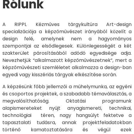
Rólunk
A RIPPL Kézműves tárgykultúra Art-design
specializációja a képzőművészet irányából közelít a
design felé, amelynek nem a hagyományos
szempontjai az elsődlegesek. Különlegességét a két
szakterület párosításából adódó egyedisége adja.
Nevezhetjük “alkalmazott képzőművészetnek”, mert a
képzőművészeti szemléletet alkalmazza a design-ban
egyedi vagy kisszériás tárgyak elkészítése során.
A képzésünk főbb jellemzői a műhelymunka, az egyéni
és csoportos projektek, a szabadabb témaválasztás, a
megvalósíthatóság. Oktatási programunk
alapismereteket nyújt anyagismereti, technikai,
technológiai téren, nagy hangsúlyt fektetve a
tapasztalati tudásra, annak projektfeladatokban
történő kamatoztatására és végül ezek