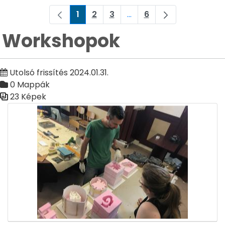
1
2
3
...
6
Oldal
Oldal
Oldal
Köztes oldalak Navigáljon
Oldal
Workshopok
Utolsó frissítés 2024.01.31.
0 Mappák
23 Képek
Médiatár