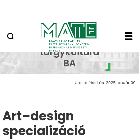
Ugrás a fő tartalomhoz
Nyitott nap
Art design galéria Wo
Kézműves
MAGYAR AGRÁR- ÉS
ÉLETTUDOMÁNYI EGYETEM
RIPPL-RÓNAI MŰVÉSZETI
tárgykultúra
INTÉZET
BA
Utolsó frissítés: 2025 január 09.
Art–design
specializáció