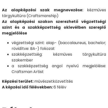
Az alapképzési szak megnevezése:
kézműves
tárgykultúra (Craftsmanship)
Az alapképzési szakon szerezhető végzettségi
szint és a szakképzettség oklevélben szereplő
megjelölése
végzettségi szint: alap- (baccalaureus, bachelor;
rövidítve: BA-) fokozat
szakképzettség: kézműves tárgykultúra
szakember
a szakképzettség angol nyelvű megjelölése:
Craftsman Artist
Képzési terület:
művészetközvetítés
A képzési idő félévekben:
6 félév