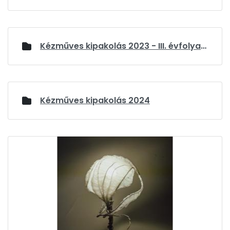
Kézműves kipakolás 2023 - III. évfolyam
Kézműves kipakolás 2024
Médiatár