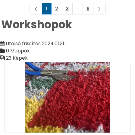
1
2
3
...
6
Oldal
Oldal
Oldal
Köztes oldalak Navigáljon
Oldal
Workshopok
Utolsó frissítés 2024.01.31.
0 Mappák
23 Képek
Médiatár