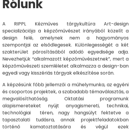
Rólunk
A RIPPL Kézműves tárgykultúra Art-design
specializációja a képzőművészet irányából közelít a
design felé, amelynek nem a hagyományos
szempontjai az elsődlegesek. Különlegességét a két
szakterület párosításából adódó egyedisége adja.
Nevezhetjük “alkalmazott képzőművészetnek”, mert a
képzőművészeti szemléletet alkalmazza a design-ban
egyedi vagy kisszériás tárgyak elkészítése során.
A képzésünk főbb jellemzői a műhelymunka, az egyéni
és csoportos projektek, a szabadabb témaválasztás, a
megvalósíthatóság. Oktatási programunk
alapismereteket nyújt anyagismereti, technikai,
technológiai téren, nagy hangsúlyt fektetve a
tapasztalati tudásra, annak projektfeladatokban
történő kamatoztatására és végül ezek