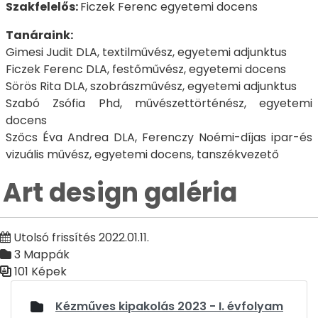
Szakfelelős:
Ficzek Ferenc egyetemi docens
Tanáraink:
Gimesi Judit DLA, textilművész, egyetemi adjunktus
Ficzek Ferenc DLA, festőművész, egyetemi docens
Sörös Rita DLA, szobrászművész, egyetemi adjunktus
Szabó Zsófia Phd, művészettörténész, egyetemi
docens
Szőcs Éva Andrea DLA, Ferenczy Noémi-díjas ipar-és
vizuális művész, egyetemi docens, tanszékvezető
Art design galéria
Utolsó frissítés 2022.01.11.
3 Mappák
101 Képek
Médiatár
Kézműves kipakolás 2023 - I. évfolyam