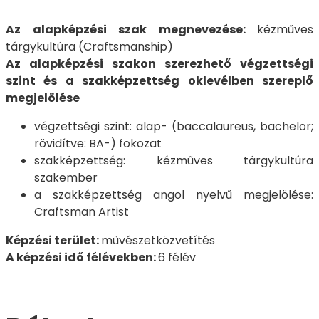
Az alapképzési szak megnevezése:
kézműves
tárgykultúra (Craftsmanship)
Az alapképzési szakon szerezhető végzettségi
szint és a szakképzettség oklevélben szereplő
megjelölése
végzettségi szint: alap- (baccalaureus, bachelor;
rövidítve: BA-) fokozat
szakképzettség: kézműves tárgykultúra
szakember
a szakképzettség angol nyelvű megjelölése:
Craftsman Artist
Képzési terület:
művészetközvetítés
A képzési idő félévekben:
6 félév