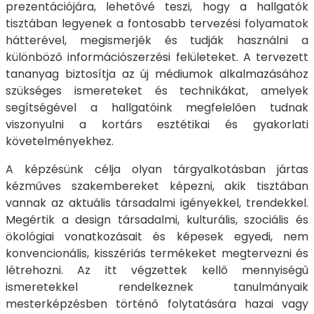
prezentációjára, lehetővé teszi, hogy a hallgatók
tisztában legyenek a fontosabb tervezési folyamatok
hátterével, megismerjék és tudják használni a
különböző információszerzési felületeket. A tervezett
tananyag biztosítja az új médiumok alkalmazásához
szükséges ismereteket és technikákat, amelyek
segítségével a hallgatóink megfelelően tudnak
viszonyulni a kortárs esztétikai és gyakorlati
követelményekhez.
A képzésünk célja olyan tárgyalkotásban jártas
kézműves szakembereket képezni, akik tisztában
vannak az aktuális társadalmi igényekkel, trendekkel.
Megértik a design társadalmi, kulturális, szociális és
ökológiai vonatkozásait és képesek egyedi, nem
konvencionális, kisszériás termékeket megtervezni és
létrehozni. Az itt végzettek kellő mennyiségű
ismeretekkel rendelkeznek tanulmányaik
mesterképzésben történő folytatására hazai vagy