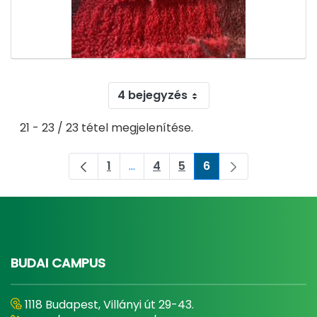
4 bejegyzés
21 - 23 / 23 tétel megjelenítése.
1
...
4
5
6
Oldal
Köztes oldalak Navigáljon a TAB bi
Oldal
Oldal
Oldal
BUDAI CAMPUS
1118 Budapest, Villányi út 29-43.