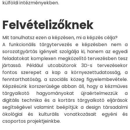
külföldi intézményekben.
Felvételizőknek
Mit tanulhatsz ezen a képzésen, mi a képzés célja?
A funkcionális tárgytervezés e képzésben nem a
sorozatgyártás igényeit szolgálja ki, hanem az egyedi
feladatokat komplexen megközelítő tervezésben tesz
jártassá. Például utcabútorok 3D-s tervezésekor
fontos szerepet a kap a környezettudatosság, a
fenntarthatóság, a szociális közeg figyelembevétele.
Képzésünk korszerűsége abban áll, hogy a kézműves
tárgyalkotó hagyományokat újraértelmezzük a
digitális technika és a kortárs tárgyalkotó eljárások
segítségével valamint beépítjük a design társadalmi
ökológiai és kulturális vonatkozásait egyéni és
csoportos projektjeinkbe.