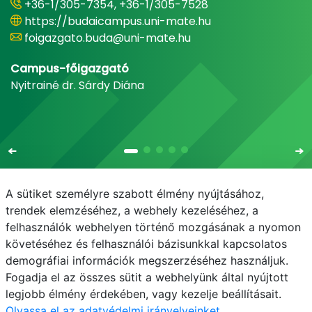
+36-1/305-7354, +36-1/305-7528
https://budaicampus.uni-mate.hu
foigazgato.buda@uni-mate.hu
Campus-főigazgató
Nyitrainé dr. Sárdy Diána
A sütiket személyre szabott élmény nyújtásához,
trendek elemzéséhez, a webhely kezeléséhez, a
felhasználók webhelyen történő mozgásának a nyomon
E-mail
Telefonkönyv
NEPTUN
E-learning
követéséhez és felhasználói bázisunkkal kapcsolatos
demográfiai információk megszerzéséhez használjuk.
Bejelentkezés
Adatvédelem
Fogadja el az összes sütit a webhelyünk által nyújtott
legjobb élmény érdekében, vagy kezelje beállításait.
Olvassa el az adatvédelmi irányelveinket