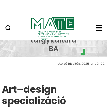
Ugrás a fő tartalomhoz
Nyitott nap
Kézműves kipakolás 20
Kézműves
MAGYAR AGRÁR- ÉS
ÉLETTUDOMÁNYI EGYETEM
RIPPL-RÓNAI MŰVÉSZETI
tárgykultúra
INTÉZET
BA
Utolsó frissítés: 2025 január 09.
Art–design
specializáció