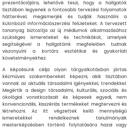
prezentációjára, lehetővé teszi, hogy a hallgatók
tisztában legyenek a fontosabb tervezési folyamatok
hátterével, megismerjék és tudják használni a
különböző információszerzési felületeket. A tervezett
tananyag biztosítja az új médiumok alkalmazásához
szükséges ismereteket és technikákat, amelyek
segítségével a hallgatóink megfelelően tudnak
viszonyulni a kortárs esztétikai és gyakorlati
követelményekhez.
A képzésünk célja olyan tárgyalkotásban jártas
kézműves szakembereket képezni, akik tisztában
vannak az aktuális társadalmi igényekkel, trendekkel.
Megértik a design társadalmi, kulturális, szociális és
ökológiai vonatkozásait és képesek egyedi, nem
konvencionális, kisszériás termékeket megtervezni és
létrehozni. Az itt végzettek kellő mennyiségű
ismeretekkel rendelkeznek tanulmányaik
mesterképzésben történő folytatására hazai vagy