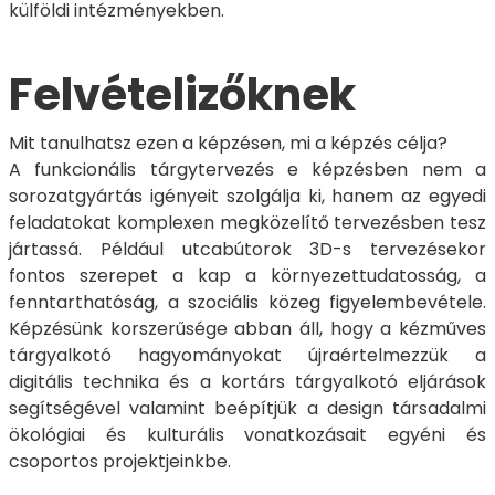
külföldi intézményekben.
Felvételizőknek
Mit tanulhatsz ezen a képzésen, mi a képzés célja?
A funkcionális tárgytervezés e képzésben nem a
sorozatgyártás igényeit szolgálja ki, hanem az egyedi
feladatokat komplexen megközelítő tervezésben tesz
jártassá. Például utcabútorok 3D-s tervezésekor
fontos szerepet a kap a környezettudatosság, a
fenntarthatóság, a szociális közeg figyelembevétele.
Képzésünk korszerűsége abban áll, hogy a kézműves
tárgyalkotó hagyományokat újraértelmezzük a
digitális technika és a kortárs tárgyalkotó eljárások
segítségével valamint beépítjük a design társadalmi
ökológiai és kulturális vonatkozásait egyéni és
csoportos projektjeinkbe.