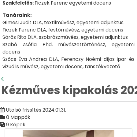
Szakfelelős:
Ficzek Ferenc egyetemi docens
Tanáraink:
Gimesi Judit DLA, textilművész, egyetemi adjunktus
Ficzek Ferenc DLA, festőművész, egyetemi docens
Sörös Rita DLA, szobrászművész, egyetemi adjunktus
Szabó Zsófia Phd, művészettörténész, egyetemi
docens
Szőcs Éva Andrea DLA, Ferenczy Noémi-díjas ipar-és
vizuális művész, egyetemi docens, tanszékvezető
Vissza
Kézműves kipakolás 202
Utolsó frissítés 2024.01.31.
0 Mappák
9 Képek
Médiatár