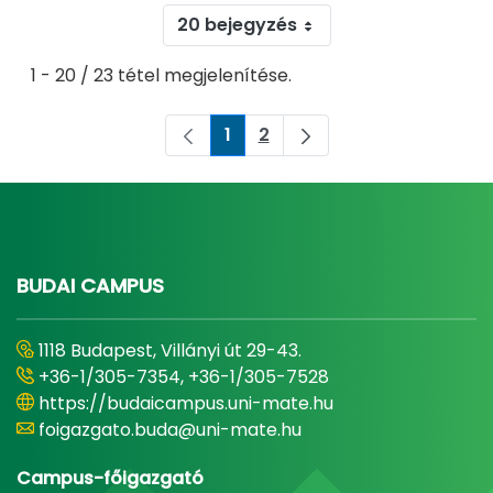
20 bejegyzés
1 - 20 / 23 tétel megjelenítése.
1
2
Oldal
Oldal
BUDAI CAMPUS
1118 Budapest, Villányi út 29-43.
+36-1/305-7354, +36-1/305-7528
https://budaicampus.uni-mate.hu
foigazgato.buda@uni-mate.hu
Campus-főigazgató