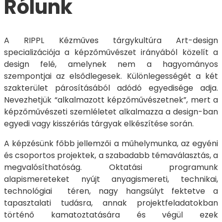
Rólunk
A RIPPL Kézműves tárgykultúra Art-design
specializációja a képzőművészet irányából közelít a
design felé, amelynek nem a hagyományos
szempontjai az elsődlegesek. Különlegességét a két
szakterület párosításából adódó egyedisége adja.
Nevezhetjük “alkalmazott képzőművészetnek”, mert a
képzőművészeti szemléletet alkalmazza a design-ban
egyedi vagy kisszériás tárgyak elkészítése során.
A képzésünk főbb jellemzői a műhelymunka, az egyéni
és csoportos projektek, a szabadabb témaválasztás, a
megvalósíthatóság. Oktatási programunk
alapismereteket nyújt anyagismereti, technikai,
technológiai téren, nagy hangsúlyt fektetve a
tapasztalati tudásra, annak projektfeladatokban
történő kamatoztatására és végül ezek