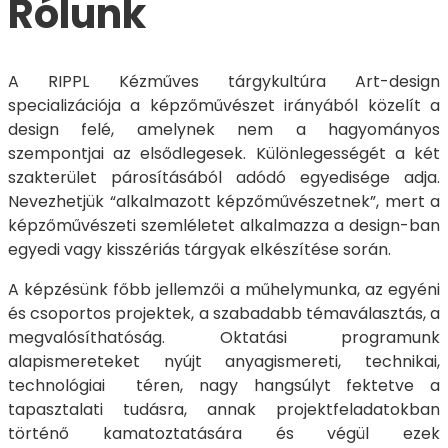
Rólunk
A RIPPL Kézműves tárgykultúra Art-design
specializációja a képzőművészet irányából közelít a
design felé, amelynek nem a hagyományos
szempontjai az elsődlegesek. Különlegességét a két
szakterület párosításából adódó egyedisége adja.
Nevezhetjük “alkalmazott képzőművészetnek”, mert a
képzőművészeti szemléletet alkalmazza a design-ban
egyedi vagy kisszériás tárgyak elkészítése során.
A képzésünk főbb jellemzői a műhelymunka, az egyéni
és csoportos projektek, a szabadabb témaválasztás, a
megvalósíthatóság. Oktatási programunk
alapismereteket nyújt anyagismereti, technikai,
technológiai téren, nagy hangsúlyt fektetve a
tapasztalati tudásra, annak projektfeladatokban
történő kamatoztatására és végül ezek