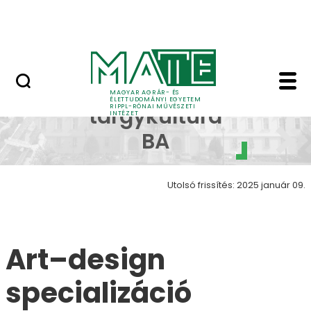
Ugrás a fő tartalomhoz
Nyitott nap
Art design galéria Wo
Kézműves
MAGYAR AGRÁR- ÉS
ÉLETTUDOMÁNYI EGYETEM
RIPPL-RÓNAI MŰVÉSZETI
tárgykultúra
INTÉZET
BA
Utolsó frissítés: 2025 január 09.
Art–design
specializáció