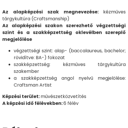
Az alapképzési szak megnevezése:
kézműves
tárgykultúra (Craftsmanship)
Az alapképzési szakon szerezhető végzettségi
szint és a szakképzettség oklevélben szereplő
megjelölése
végzettségi szint: alap- (baccalaureus, bachelor;
rövidítve: BA-) fokozat
szakképzettség: kézműves tárgykultúra
szakember
a szakképzettség angol nyelvű megjelölése:
Craftsman Artist
Képzési terület:
művészetközvetítés
A képzési idő félévekben:
6 félév