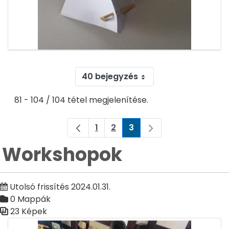
40 bejegyzés
81 - 104 / 104 tétel megjelenítése.
1
2
3
Oldal
Oldal
Oldal
Workshopok
Utolsó frissítés 2024.01.31.
0 Mappák
23 Képek
Médiatár