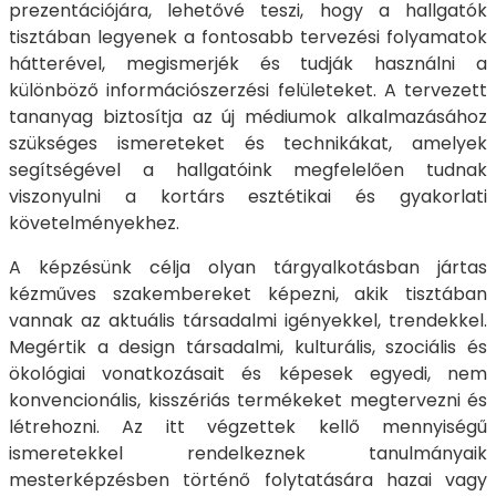
prezentációjára, lehetővé teszi, hogy a hallgatók
tisztában legyenek a fontosabb tervezési folyamatok
hátterével, megismerjék és tudják használni a
különböző információszerzési felületeket. A tervezett
tananyag biztosítja az új médiumok alkalmazásához
szükséges ismereteket és technikákat, amelyek
segítségével a hallgatóink megfelelően tudnak
viszonyulni a kortárs esztétikai és gyakorlati
követelményekhez.
A képzésünk célja olyan tárgyalkotásban jártas
kézműves szakembereket képezni, akik tisztában
vannak az aktuális társadalmi igényekkel, trendekkel.
Megértik a design társadalmi, kulturális, szociális és
ökológiai vonatkozásait és képesek egyedi, nem
konvencionális, kisszériás termékeket megtervezni és
létrehozni. Az itt végzettek kellő mennyiségű
ismeretekkel rendelkeznek tanulmányaik
mesterképzésben történő folytatására hazai vagy