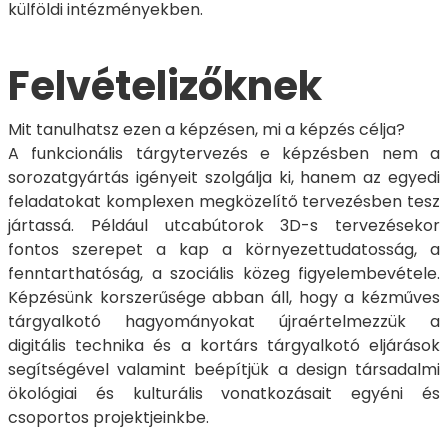
külföldi intézményekben.
Felvételizőknek
Mit tanulhatsz ezen a képzésen, mi a képzés célja?
A funkcionális tárgytervezés e képzésben nem a
sorozatgyártás igényeit szolgálja ki, hanem az egyedi
feladatokat komplexen megközelítő tervezésben tesz
jártassá. Például utcabútorok 3D-s tervezésekor
fontos szerepet a kap a környezettudatosság, a
fenntarthatóság, a szociális közeg figyelembevétele.
Képzésünk korszerűsége abban áll, hogy a kézműves
tárgyalkotó hagyományokat újraértelmezzük a
digitális technika és a kortárs tárgyalkotó eljárások
segítségével valamint beépítjük a design társadalmi
ökológiai és kulturális vonatkozásait egyéni és
csoportos projektjeinkbe.