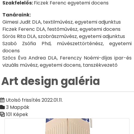
Szakfelelős:
Ficzek Ferenc egyetemi docens
Tanáraink:
Gimesi Judit DLA, textilművész, egyetemi adjunktus
Ficzek Ferenc DLA, festőművész, egyetemi docens
Sörös Rita DLA, szobrászművész, egyetemi adjunktus
Szabó Zsófia Phd, művészettörténész, egyetemi
docens
Szőcs Éva Andrea DLA, Ferenczy Noémi-díjas ipar-és
vizuális művész, egyetemi docens, tanszékvezető
Art design galéria
Utolsó frissítés 2022.01.11.
3 Mappák
101 Képek
Médiatár