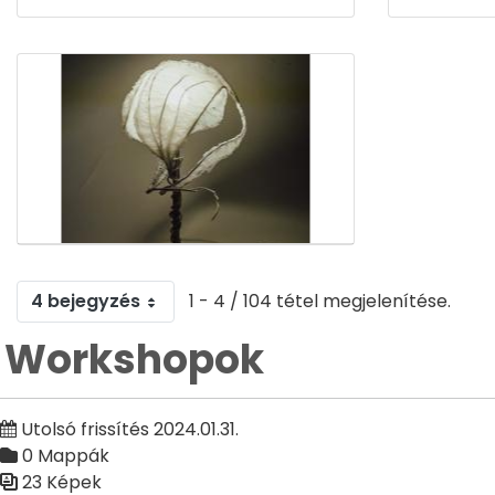
Médiatár
4 bejegyzés
1 - 4 / 104 tétel megjelenítése.
Workshopok
Utolsó frissítés 2024.01.31.
0 Mappák
23 Képek