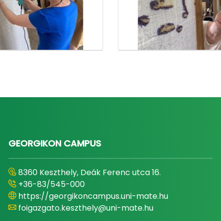
GEORGIKON CAMPUS
8360 Keszthely, Deák Ferenc utca 16.
+36-83/545-000
https://georgikoncampus.uni-mate.hu
foigazgato.keszthely@uni-mate.hu