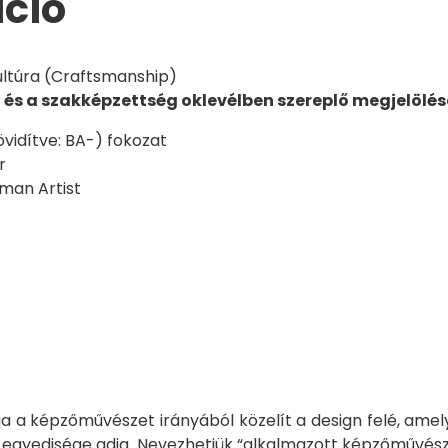
áció
ltúra (Craftsmanship)
 és a szakképzettség oklevélben szereplő megjelölés
övidítve: BA-) fokozat
r
man Artist
ója a képzőművészet irányából közelít a design felé, a
ó egyedisége adja. Nevezhetjük “alkalmazott képzőművés