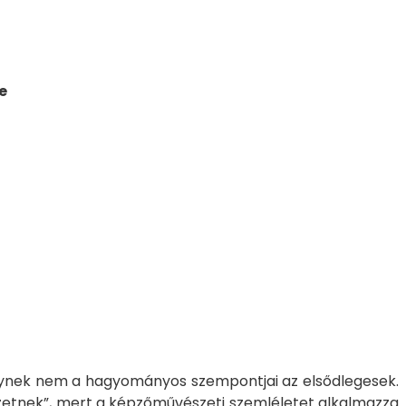
e
melynek nem a hagyományos szempontjai az elsődlegesek.
zetnek”, mert a képzőművészeti szemléletet alkalmazza