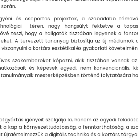
e során.
yéni és csoportos projektek, a szabadabb témavál
echnológiai téren, nagy hangsúlyt fektetve a tapas
ővé teszi, hogy a hallgatók tisztában legyenek a font
eteket. A tervezett tananyag biztosítja az új médiumo
viszonyulni a kortárs esztétikai és gyakorlati követelmé
ves szakembereket képezni, akik tisztában vannak az a
 vonatkozásait és képesek egyedi, nem konvencionális, k
 tanulmányaik mesterképzésben történő folytatására haz
tgyártás igényeit szolgálja ki, hanem az egyedi felada
 a kap a környezettudatosság, a fenntarthatóság, a sz
jraértelmezzük a digitális technika és a kortárs tárgyal