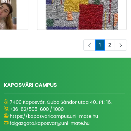
1
2
Oldal
Oldal
KAPOSVÁRI CAMPUS
7400 Kaposvár, Guba Sándor utca 40., Pf.: 16.
+36-82/505-800 / 1000
https://kaposvaricampus.uni-mate.hu
foigazgato.kaposvar@uni-mate.hu