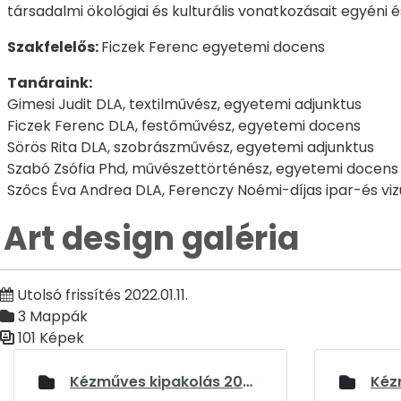
társadalmi ökológiai és kulturális vonatkozásait egyéni 
Szakfelelős:
Ficzek Ferenc egyetemi docens
Tanáraink:
Gimesi Judit DLA, textilművész, egyetemi adjunktus
Ficzek Ferenc DLA, festőművész, egyetemi docens
Sörös Rita DLA, szobrászművész, egyetemi adjunktus
Szabó Zsófia Phd, művészettörténész, egyetemi docens
Szőcs Éva Andrea DLA, Ferenczy Noémi-díjas ipar-és vi
Art design galéria
Utolsó frissítés 2022.01.11.
3 Mappák
101 Képek
Médiatár
Kézműves kipakolás 2023 - I. évfolyam