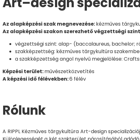
Art–design specializ
Az alapképzési szak megnevezése:
kézműves tárgyku
Az alapképzési szakon szerezhető végzettségi szint
végzettségi szint: alap- (baccalaureus, bachelor; r
szakképzettség: kézműves tárgykultúra szakembe
a szakképzettség angol nyelvű megjelölése: Crafts
Képzési terület:
művészetközvetítés
A képzési idő félévekben:
6 félév
Rólunk
A RIPPL Kézműves tárgykultúra Art-design specializáci
Különlegességét a két szakterület párosításából adód