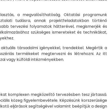
asztás, a megvalósíthatóság. Oktatási programunk
ztalati tudásra, annak projektfeladatokban történő
osabb tervezési folyamatok hátterével, megismerjék és
k alkalmazásához szükséges ismereteket és technikákat,
nyekhez.
ktuális társadalmi igényekkel, trendekkel. Megértik a
isszériás termékeket megtervezni és létrehozni. Az itt
ai vagy külföldi intézményekben.
tokat komplexen megközelítő tervezésben tesz jártassá.
ociális közeg figyelembevétele. Képzésünk korszerűsége
kotó eljárások segítségével valamint beépítjük a design