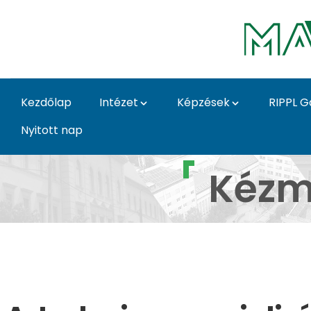
Ugrás a fő tartalomhoz
Kezdőlap
Intézet
Képzések
RIPPL G
Nyitott nap
Art design galéria Wo
Kézm