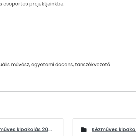
és csoportos projektjeinkbe.
zuális művész, egyetemi docens, tanszékvezető
Kézműves kipakolás 2023 - III. évfolyam