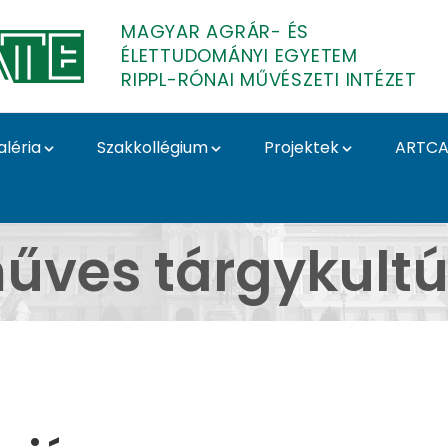
MAGYAR AGRÁR- ÉS
ÉLETTUDOMÁNYI EGYETEM
RIPPL-RÓNAI MŰVÉSZETI INTÉZET
aléria
Szakkollégium
Projektek
ARTCA
rkshopok - Kézműves t
űves tárgykultú