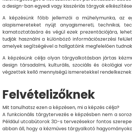
a design-ban egyedi vagy kisszériás tárgyak elkészítés
A képzésünk főbb jellemzői a műhelymunka, az eg
alapismereteket nyújt anyagismereti, technikai, t
kamatoztatására és végül ezek prezentációjára, lehet
tudják használni a különböző információszerzési felül
amelyek segítségével a hallgatóink megfelelően tudnak 
A képzésünk célja olyan tárgyalkotásban jártas kézmű
design társadalmi, kulturális, szociális és ökológiai
végzettek kellő mennyiségű ismeretekkel rendelkeznek
Felvételizőknek
Mit tanulhatsz ezen a képzésen, mi a képzés célja?
A funkcionális tárgytervezés e képzésben nem a soroza
Például utcabútorok 3D-s tervezésekor fontos szerepet
abban áll, hogy a kézműves tárgyalkotó hagyományokat ú