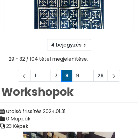
4 bejegyzés
29 - 32 / 104 tétel megjelenítése.
1
...
7
8
9
...
26
Oldal
Köztes oldalak Navigáljon a TAB billent
Oldal
Oldal
Oldal
Köztes oldalak Navigá
Oldal
Workshopok
Utolsó frissítés 2024.01.31.
0 Mappák
23 Képek
Médiatár