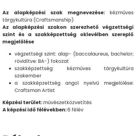
Az alapképzési szak megnevezése:
kézműves
tárgykultúra (Craftsmanship)
Az alapképzési szakon szerezhető végzettségi
szint és a szakképzettség oklevélben szereplő
megjelölése
végzettségi szint: alap- (baccalaureus, bachelor;
rövidítve: BA-) fokozat
szakképzettség: kézműves tárgykultúra
szakember
a szakképzettség angol nyelvű megjelölése:
Craftsman Artist
Képzési terület:
művészetközvetítés
A képzési idő félévekben:
6 félév