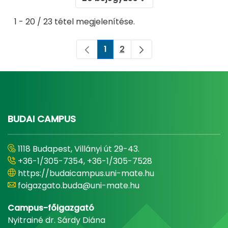
1 - 20 / 23 tétel megjelenítése.
1
2
Oldal
Oldal
BUDAI CAMPUS
1118 Budapest, Villányi út 29-43.
+36-1/305-7354, +36-1/305-7528
https://budaicampus.uni-mate.hu
foigazgato.buda@uni-mate.hu
Campus-főigazgató
Nyitrainé dr. Sárdy Diána