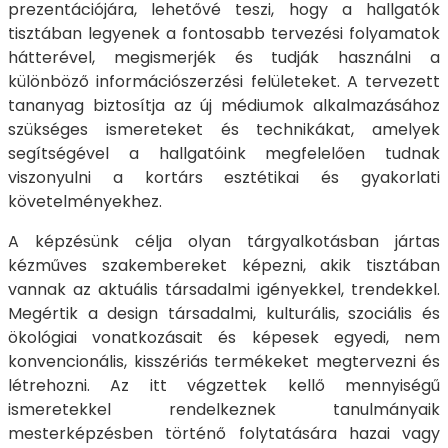
prezentációjára, lehetővé teszi, hogy a hallgatók
tisztában legyenek a fontosabb tervezési folyamatok
hátterével, megismerjék és tudják használni a
különböző információszerzési felületeket. A tervezett
tananyag biztosítja az új médiumok alkalmazásához
szükséges ismereteket és technikákat, amelyek
segítségével a hallgatóink megfelelően tudnak
viszonyulni a kortárs esztétikai és gyakorlati
követelményekhez.
A képzésünk célja olyan tárgyalkotásban jártas
kézműves szakembereket képezni, akik tisztában
vannak az aktuális társadalmi igényekkel, trendekkel.
Megértik a design társadalmi, kulturális, szociális és
ökológiai vonatkozásait és képesek egyedi, nem
konvencionális, kisszériás termékeket megtervezni és
létrehozni. Az itt végzettek kellő mennyiségű
ismeretekkel rendelkeznek tanulmányaik
mesterképzésben történő folytatására hazai vagy