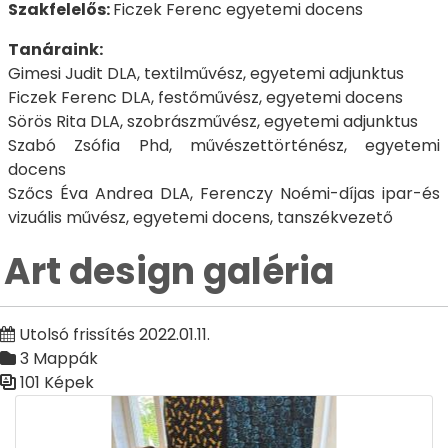
Szakfelelős:
Ficzek Ferenc egyetemi docens
Tanáraink:
Gimesi Judit DLA, textilművész, egyetemi adjunktus
Ficzek Ferenc DLA, festőművész, egyetemi docens
Sörös Rita DLA, szobrászművész, egyetemi adjunktus
Szabó Zsófia Phd, művészettörténész, egyetemi
docens
Szőcs Éva Andrea DLA, Ferenczy Noémi-díjas ipar-és
vizuális művész, egyetemi docens, tanszékvezető
Art design galéria
Utolsó frissítés 2022.01.11.
3 Mappák
101 Képek
Médiatár