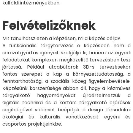
külföldi intézményekben.
Felvételizőknek
Mit tanulhatsz ezen a képzésen, mi a képzés célja?
A funkcionális tárgytervezés e képzésben nem a
sorozatgyártás igényeit szolgálja ki, hanem az egyedi
feladatokat komplexen megközelítő tervezésben tesz
jártassá. Például utcabútorok 3D-s tervezésekor
fontos szerepet a kap a környezettudatosság, a
fenntarthatóság, a szociális közeg figyelembevétele.
Képzésünk korszerűsége abban áll, hogy a kézműves
tárgyalkotó hagyományokat újraértelmezzük a
digitális technika és a kortárs tárgyalkotó eljárások
segítségével valamint beépítjük a design társadalmi
ökológiai és kulturális vonatkozásait egyéni és
csoportos projektjeinkbe.