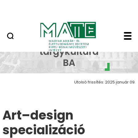
Ugrás a fő tartalomhoz
Nyitott nap
Art design galéria Wo
Kézműves
MAGYAR AGRÁR- ÉS
ÉLETTUDOMÁNYI EGYETEM
RIPPL-RÓNAI MŰVÉSZETI
tárgykultúra
INTÉZET
BA
Utolsó frissítés: 2025 január 09.
Art–design
specializáció