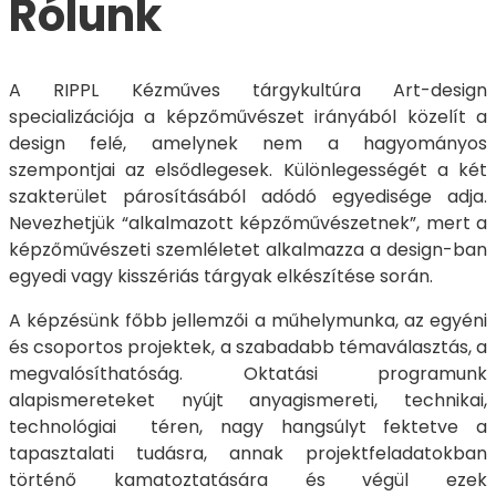
Rólunk
A RIPPL Kézműves tárgykultúra Art-design
specializációja a képzőművészet irányából közelít a
design felé, amelynek nem a hagyományos
szempontjai az elsődlegesek. Különlegességét a két
szakterület párosításából adódó egyedisége adja.
Nevezhetjük “alkalmazott képzőművészetnek”, mert a
képzőművészeti szemléletet alkalmazza a design-ban
egyedi vagy kisszériás tárgyak elkészítése során.
A képzésünk főbb jellemzői a műhelymunka, az egyéni
és csoportos projektek, a szabadabb témaválasztás, a
megvalósíthatóság. Oktatási programunk
alapismereteket nyújt anyagismereti, technikai,
technológiai téren, nagy hangsúlyt fektetve a
tapasztalati tudásra, annak projektfeladatokban
történő kamatoztatására és végül ezek