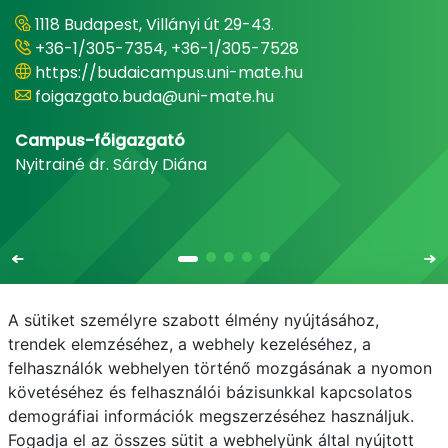
1118 Budapest, Villányi út 29-43.
+36-1/305-7354, +36-1/305-7528
https://budaicampus.uni-mate.hu
foigazgato.buda@uni-mate.hu
Campus-főigazgató
Nyitrainé dr. Sárdy Diána
A sütiket személyre szabott élmény nyújtásához,
trendek elemzéséhez, a webhely kezeléséhez, a
felhasználók webhelyen történő mozgásának a nyomon
E-mail
Telefonkönyv
NEPTUN
E-learning
követéséhez és felhasználói bázisunkkal kapcsolatos
demográfiai információk megszerzéséhez használjuk.
Bejelentkezés
Adatvédelem
Fogadja el az összes sütit a webhelyünk által nyújtott