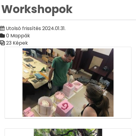
Workshopok
Utolsó frissítés 2024.01.31.
0 Mappák
23 Képek
Médiatár