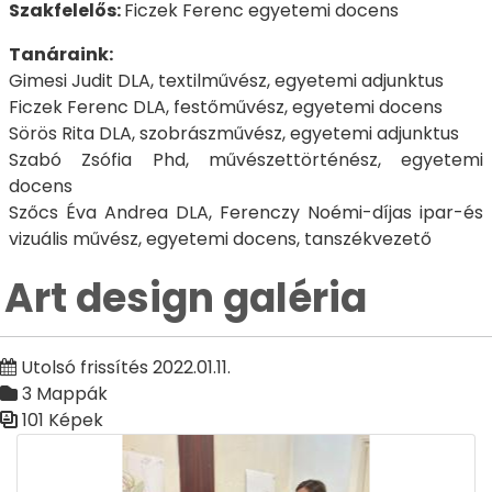
Szakfelelős:
Ficzek Ferenc egyetemi docens
Tanáraink:
Gimesi Judit DLA, textilművész, egyetemi adjunktus
Ficzek Ferenc DLA, festőművész, egyetemi docens
Sörös Rita DLA, szobrászművész, egyetemi adjunktus
Szabó Zsófia Phd, művészettörténész, egyetemi
docens
Szőcs Éva Andrea DLA, Ferenczy Noémi-díjas ipar-és
vizuális művész, egyetemi docens, tanszékvezető
Art design galéria
Utolsó frissítés 2022.01.11.
3 Mappák
101 Képek
Médiatár