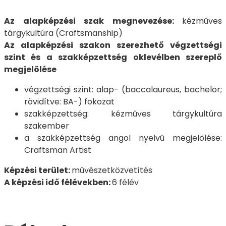
Az alapképzési szak megnevezése:
kézműves
tárgykultúra (Craftsmanship)
Az alapképzési szakon szerezhető végzettségi
szint és a szakképzettség oklevélben szereplő
megjelölése
végzettségi szint: alap- (baccalaureus, bachelor;
rövidítve: BA-) fokozat
szakképzettség: kézműves tárgykultúra
szakember
a szakképzettség angol nyelvű megjelölése:
Craftsman Artist
Képzési terület:
művészetközvetítés
A képzési idő félévekben:
6 félév