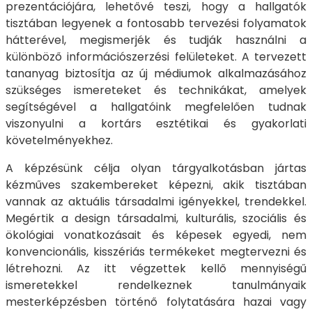
prezentációjára, lehetővé teszi, hogy a hallgatók
tisztában legyenek a fontosabb tervezési folyamatok
hátterével, megismerjék és tudják használni a
különböző információszerzési felületeket. A tervezett
tananyag biztosítja az új médiumok alkalmazásához
szükséges ismereteket és technikákat, amelyek
segítségével a hallgatóink megfelelően tudnak
viszonyulni a kortárs esztétikai és gyakorlati
követelményekhez.
A képzésünk célja olyan tárgyalkotásban jártas
kézműves szakembereket képezni, akik tisztában
vannak az aktuális társadalmi igényekkel, trendekkel.
Megértik a design társadalmi, kulturális, szociális és
ökológiai vonatkozásait és képesek egyedi, nem
konvencionális, kisszériás termékeket megtervezni és
létrehozni. Az itt végzettek kellő mennyiségű
ismeretekkel rendelkeznek tanulmányaik
mesterképzésben történő folytatására hazai vagy