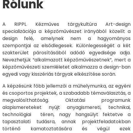
Rólunk
A RIPPL Kézműves tárgykultúra Art-design
specializációja a képzőművészet irányából közelít a
design felé, amelynek nem a hagyományos
szempontjai az elsődlegesek. Különlegességét a két
szakterület párosításából adódó egyedisége adja.
Nevezhetjük “alkalmazott képzőművészetnek”, mert a
képzőművészeti szemléletet alkalmazza a design-ban
egyedi vagy kisszériás tárgyak elkészítése során.
A képzésünk főbb jellemzői a műhelymunka, az egyéni
és csoportos projektek, a szabadabb témaválasztás, a
megvalósíthatóság. Oktatási programunk
alapismereteket nyújt anyagismereti, technikai,
technológiai téren, nagy hangsúlyt fektetve a
tapasztalati tudásra, annak projektfeladatokban
történő kamatoztatására és végül ezek