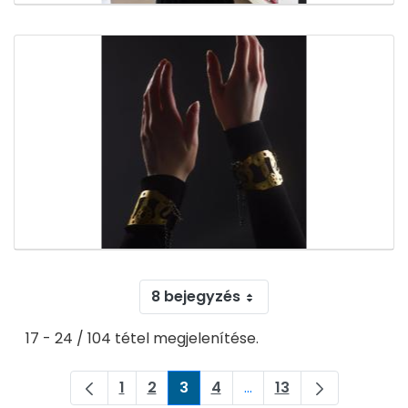
8 bejegyzés
17 - 24 / 104 tétel megjelenítése.
1
2
3
4
...
13
Oldal
Oldal
Oldal
Oldal
Köztes oldalak Navigálj
Oldal