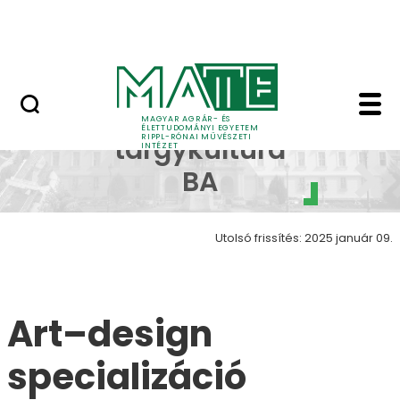
Ugrás a fő tartalomhoz
Nyitott nap
Art design galéria Wo
Kézműves
MAGYAR AGRÁR- ÉS
ÉLETTUDOMÁNYI EGYETEM
RIPPL-RÓNAI MŰVÉSZETI
tárgykultúra
INTÉZET
BA
Utolsó frissítés: 2025 január 09.
Art–design
specializáció