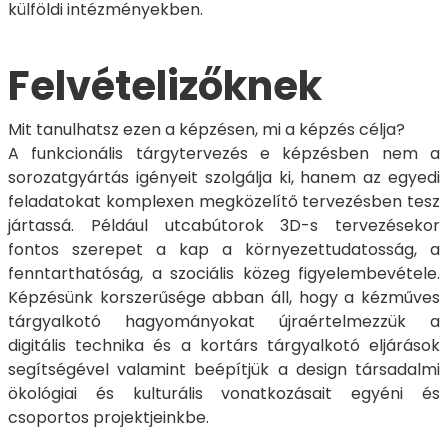
külföldi intézményekben.
Felvételizőknek
Mit tanulhatsz ezen a képzésen, mi a képzés célja?
A funkcionális tárgytervezés e képzésben nem a
sorozatgyártás igényeit szolgálja ki, hanem az egyedi
feladatokat komplexen megközelítő tervezésben tesz
jártassá. Például utcabútorok 3D-s tervezésekor
fontos szerepet a kap a környezettudatosság, a
fenntarthatóság, a szociális közeg figyelembevétele.
Képzésünk korszerűsége abban áll, hogy a kézműves
tárgyalkotó hagyományokat újraértelmezzük a
digitális technika és a kortárs tárgyalkotó eljárások
segítségével valamint beépítjük a design társadalmi
ökológiai és kulturális vonatkozásait egyéni és
csoportos projektjeinkbe.