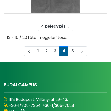
4 bejegyzés
13 - 16 / 20 tétel megjelenítése.
1
2
3
4
5
Oldal
Oldal
Oldal
Oldal
Oldal
BUDAI CAMPUS
1118 Budapest, Villányi út 29-43.
+36-1/305-7354, +36-1/305-7528