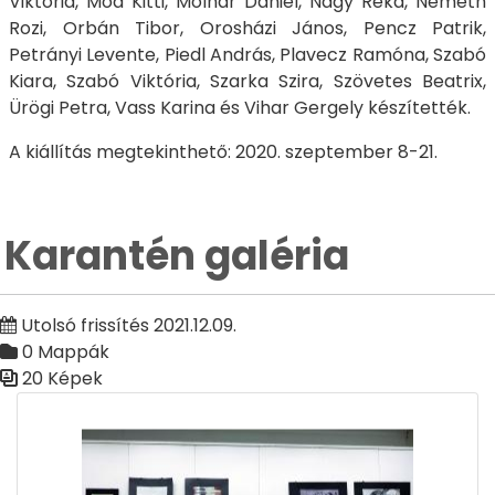
Viktória, Mód Kitti, Molnár Dániel, Nagy Réka, Németh
Rozi, Orbán Tibor, Orosházi János, Pencz Patrik,
Petrányi Levente, Piedl András, Plavecz Ramóna, Szabó
Kiara, Szabó Viktória, Szarka Szira, Szövetes Beatrix,
Ürögi Petra, Vass Karina és Vihar Gergely készítették.
A kiállítás megtekinthető: 2020. szeptember 8-21.
Karantén galéria
Utolsó frissítés 2021.12.09.
0 Mappák
20 Képek
Médiatár