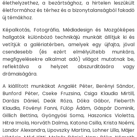
élethelyzethez, a bezártsághoz, a hirtelen leszűkült
életformához és térhez és a bizonytalanságból fakadó
új témákhoz.
Képalkotás, Fotográfia, Médiadesign és Mozgóképes
hallgatók különböző technikájú munkáit állítjuk ki és
vetítjük a galériatérben, amelyek egy újfajta, jóval
csendesebb (és ezért elmélyültebb munkára,
megfigyelésekre alkalmat adó) világot mutatnak be,
reflektálva a helyzet abszurditására vagy
drámaiságára.
A kiállított munkákat Angalét Péter, Berényi Sándor,
Bunford Péter, Cseke Fruzsina, Csiga Klaudia Mirtill,
Darázs Dániel, Deák Róza, Dóka Gábor, Fieberth
Klaudia, Fövényi Fanni, Fülöp Ádám, Gáspár Dominik,
Gillich Bettina, Gyöngyösi Soma, Haszonics Violetta,
Hitre Imola, Horváth Dalma, Katona Csilla, Krista Noémi,
Landor Alexandra, Lipovszky Martina, Lohner Lilla, Májer