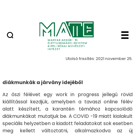
Ugrás a fő tartalomhoz
Nyitott nap
Karantén galéria - Ka
Karantén
MAGYAR AGRÁR- ÉS
ÉLETTUDOMÁNYI EGYETEM
RIPPL-RÓNAI MŰVÉSZETI
INTÉZET
Utolsó frissítés: 2021 november 25.
diákmunkák a járvány idejéből
Az őszi félévet egy work in progress jellegű rövid
kiállítással kezdjük, amelyben a tavaszi online félév
alatt készített, a karantén témához kapcsolódó
diákmunkákat mutatjuk be. A COVID -19 miatt kialakult
speciális helyzetben a kiadott feladatokat sok esetben
meg kellett változtatni, alkalmazkodva az új