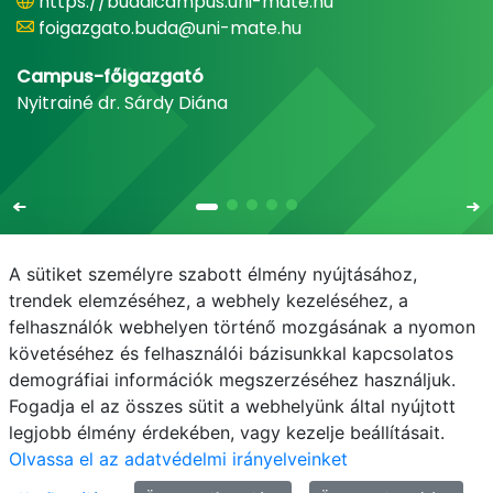
https://budaicampus.uni-mate.hu
foigazgato.buda@uni-mate.hu
Campus-főigazgató
Nyitrainé dr. Sárdy Diána
A sütiket személyre szabott élmény nyújtásához,
trendek elemzéséhez, a webhely kezeléséhez, a
felhasználók webhelyen történő mozgásának a nyomon
E-mail
Telefonkönyv
NEPTUN
E-learning
követéséhez és felhasználói bázisunkkal kapcsolatos
demográfiai információk megszerzéséhez használjuk.
Bejelentkezés
Adatvédelem
Fogadja el az összes sütit a webhelyünk által nyújtott
legjobb élmény érdekében, vagy kezelje beállításait.
Olvassa el az adatvédelmi irányelveinket