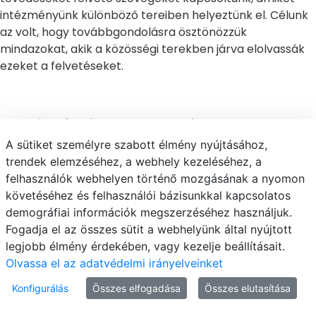
intézményünk különböző tereiben helyeztünk el. Célunk
az volt, hogy továbbgondolásra ösztönözzük
mindazokat, akik a közösségi terekben járva elolvassák
ezeket a felvetéseket.
Kiállítás-akció
A sütiket személyre szabott élmény nyújtásához,
trendek elemzéséhez, a webhely kezeléséhez, a
Utolsó frissítés 2022.07.18.
felhasználók webhelyen történő mozgásának a nyomon
0 Mappák
követéséhez és felhasználói bázisunkkal kapcsolatos
13 Képek
demográfiai információk megszerzéséhez használjuk.
Médiatár
Fogadja el az összes sütit a webhelyünk által nyújtott
legjobb élmény érdekében, vagy kezelje beállításait.
Olvassa el az adatvédelmi irányelveinket
Konfigurálás
Összes elfogadása
Összes elutasítása