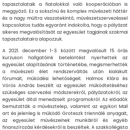
tapasztalataik a fiatalokkal való kooperációban is
meggyőző. Ez a sokszínű és komplex művészeti háttér
és a nagy múltra visszatekintő, művészetszervezéssel
kapcsolatos tudás egyaránt indokolta, hogy a pályázat
sikeres megvalósítását az egyesület tagjainak szakmai
tapasztalataira alapozzuk.
A 2021. december 1-3. között megvalósult 15 órás
kurzuson hallgatóink betekintést nyerhettek az
egyesület alapításának történetébe, megismerhették
a művészeti élet rendszerváltás után kialakult
fórumait, működési lehetőségeit. Halmos Klára és
Vörös András beszélt az egyesület működtetéséhez
szükséges szervezési módszerekről, pályázatokról, az
egyesület által menedzselt programokról. Az előadók
bemutatták a művésztelep, valamint az egykori Mail
art és jelenleg is működő Groteszk triennálé anyagait,
az egyesület művészeinek munkáiról és egyéb
finanszírozási kérdésekről is beszéltek. A szakkollégista