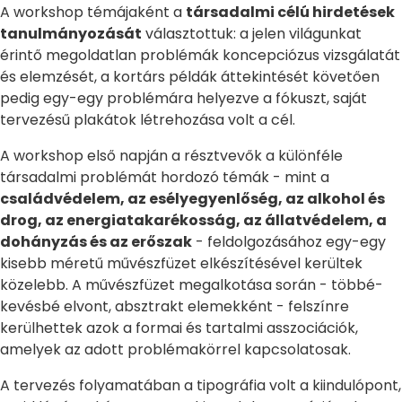
A workshop témájaként a
társadalmi célú hirdetések
tanulmányozását
választottuk: a jelen világunkat
érintő megoldatlan problémák koncepciózus vizsgálatát
és elemzését, a kortárs példák áttekintését követően
pedig egy-egy problémára helyezve a fókuszt, saját
tervezésű plakátok létrehozása volt a cél.
A workshop első napján a résztvevők a különféle
társadalmi problémát hordozó témák - mint a
családvédelem, az esélyegyenlőség, az alkohol és
drog, az energiatakarékosság, az állatvédelem, a
dohányzás és az erőszak
- feldolgozásához egy-egy
kisebb méretű művészfüzet elkészítésével kerültek
közelebb. A művészfüzet megalkotása során - többé-
kevésbé elvont, absztrakt elemekként - felszínre
kerülhettek azok a formai és tartalmi asszociációk,
amelyek az adott problémakörrel kapcsolatosak.
A tervezés folyamatában a tipográfia volt a kiindulópont,