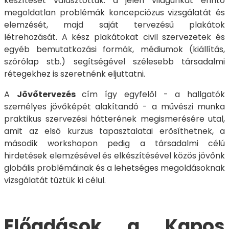
készítését választottuk: a jelen világunkat érintő
megoldatlan problémák koncepciózus vizsgálatát és
elemzését, majd saját tervezésű plakátok
létrehozását. A kész plakátokat civil szervezetek és
egyéb bemutatkozási formák, médiumok (kiállítás,
szórólap stb.) segítségével szélesebb társadalmi
rétegekhez is szeretnénk eljuttatni.
A
Jövőtervezés
cím így egyfelől - a hallgatók
személyes jövőképét alakítandó - a művészi munka
praktikus szervezési hátterének megismerésére utal,
amit az első kurzus tapasztalatai erősíthetnek, a
második workshopon pedig a társadalmi célú
hirdetések elemzésével és elkészítésével közös jövőnk
globális problémáinak és a lehetséges megoldásoknak
vizsgálatát tűztük ki célul.
Előadások a Kapos