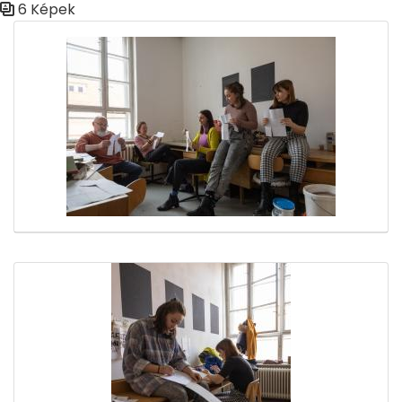
6 Képek
Médiatár