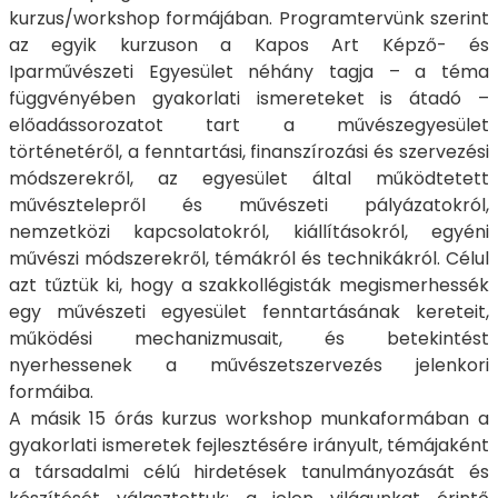
kurzus/workshop formájában. Programtervünk szerint
az egyik kurzuson a Kapos Art Képző- és
Iparművészeti Egyesület néhány tagja – a téma
függvényében gyakorlati ismereteket is átadó –
előadássorozatot tart a művészegyesület
történetéről, a fenntartási, finanszírozási és szervezési
módszerekről, az egyesület által működtetett
művésztelepről és művészeti pályázatokról,
nemzetközi kapcsolatokról, kiállításokról, egyéni
művészi módszerekről, témákról és technikákról. Célul
azt tűztük ki, hogy a szakkollégisták megismerhessék
egy művészeti egyesület fenntartásának kereteit,
működési mechanizmusait, és betekintést
nyerhessenek a művészetszervezés jelenkori
formáiba.
A másik 15 órás kurzus workshop munkaformában a
gyakorlati ismeretek fejlesztésére irányult, témájaként
a társadalmi célú hirdetések tanulmányozását és