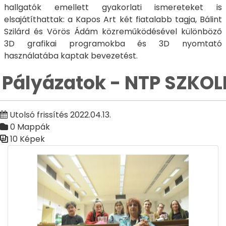
hallgatók emellett gyakorlati ismereteket is
elsajátíthattak: a Kapos Art két fiatalabb tagja, Bálint
Szilárd és Vörös Ádám közreműködésével különböző
3D grafikai programokba és 3D nyomtató
használatába kaptak bevezetést.
Pályázatok - NTP SZKOLL
Utolsó frissítés 2022.04.13.
0 Mappák
10 Képek
Médiatár