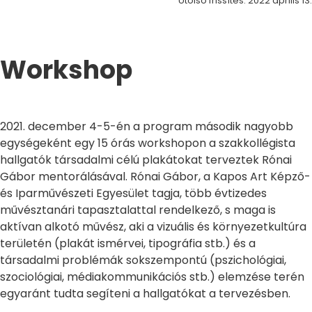
Utolsó frissítés: 2022 április 13.
Workshop
2021. december 4-5-én a program második nagyobb
egységeként egy 15 órás workshopon a szakkollégista
hallgatók társadalmi célú plakátokat terveztek Rónai
Gábor mentorálásával. Rónai Gábor, a Kapos Art Képző-
és Iparművészeti Egyesület tagja, több évtizedes
művésztanári tapasztalattal rendelkező, s maga is
aktívan alkotó művész, aki a vizuális és környezetkultúra
területén (plakát ismérvei, tipográfia stb.) és a
társadalmi problémák sokszempontú (pszichológiai,
szociológiai, médiakommunikációs stb.) elemzése terén
egyaránt tudta segíteni a hallgatókat a tervezésben.