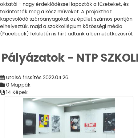
oktatói - nagy érdeklődéssel lapozták a füzeteket, és
tekintették meg a kész műveket. A projekthez
kapcsolódó szóróanyagokat az épület számos pontján
elhelyeztük, majd a szakkollégium közösségi média
(Facebook) felületén is hírt adtunk a bemutatkozásról.
Pályázatok - NTP SZKOLL
Utolsó frissítés 2022.04.26.
0 Mappák
14 Képek
Médiatár