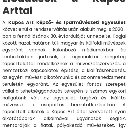
Arttal
A
Kapos Art Képző- és Iparművészeti Egyesület
közvetlenül a rendszerváltás után alakult meg, s 2020-
ban a fennállásának 30. évfordulóját ünnepelte. Tagjai
között hazai, határon túli magyar és külföldi művészek
egyaránt vannak, különböző médiumokban és
technikákban jártasak, s ugyanakkor rengeteg
tapasztalattal rendelkeznek a művészetszervezés, a
nemzetközi kapcsolatok építése, a kiállításrendezés,
az egyéni művészi alkotómunka és az önmenedzsment
területén egyaránt. Az egyesület fontos szerepet
vállal a tehetséggondozás terepén is, számos egykori
hallgatónk vált az egyesület tagjává és kiállító
művésszé a csoportos bemutatkozásokon. A
tapasztalt alkotók a Kapos Art által szervezett nyári
alkotótáborok alkalmával ugyancsak segítik,
mentorálják a fiatal, pályakezdő művészeket, így