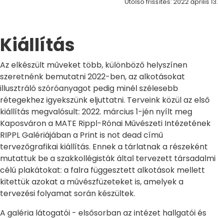
Utolsó frissítés: 2022 április 13.
Kiállítás
Az elkészült műveket több, különböző helyszínen
szeretnénk bemutatni 2022-ben, az alkotásokat
illusztráló szóróanyagot pedig minél szélesebb
rétegekhez igyekszünk eljuttatni. Terveink közül az első
kiállítás megvalósult: 2022. március 1-jén nyílt meg
Kaposváron a MATE Rippl-Rónai Művészeti Intézetének
RIPPL Galériájában a Print is not dead című
tervezőgrafikai kiállítás. Ennek a tárlatnak a részeként
mutattuk be a szakkollégisták által tervezett társadalmi
célú plakátokat: a falra függesztett alkotások mellett
kitettük azokat a művészfüzeteket is, amelyek a
tervezési folyamat során készültek.
A galéria látogatói - elsősorban az intézet hallgatói és