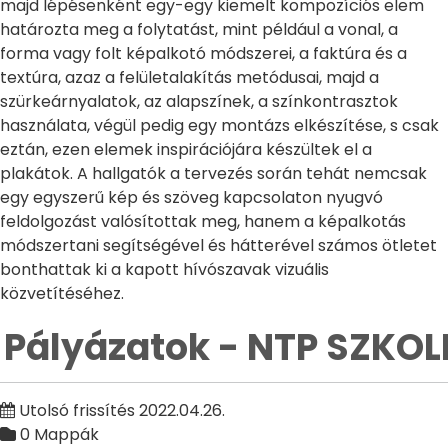
majd lépésenként egy-egy kiemelt kompozíciós elem
határozta meg a folytatást, mint például a vonal, a
forma vagy folt képalkotó módszerei, a faktúra és a
textúra, azaz a felületalakítás metódusai, majd a
szürkeárnyalatok, az alapszínek, a színkontrasztok
használata, végül pedig egy montázs elkészítése, s csak
eztán, ezen elemek inspirációjára készültek el a
plakátok. A hallgatók a tervezés során tehát nemcsak
egy egyszerű kép és szöveg kapcsolaton nyugvó
feldolgozást valósítottak meg, hanem a képalkotás
módszertani segítségével és hátterével számos ötletet
bonthattak ki a kapott hívószavak vizuális
közvetítéséhez.
Pályázatok - NTP SZKOL
Utolsó frissítés 2022.04.26.
0 Mappák