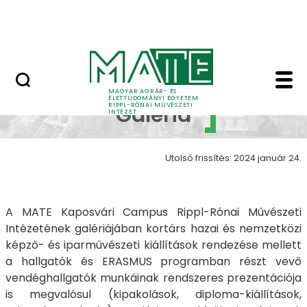
Ugrás a fő tartalomhoz
Nyitott nap
RIPPL galéria - RIPPL 
RIPPL
MAGYAR AGRÁR- ÉS
ÉLETTUDOMÁNYI EGYETEM
RIPPL-RÓNAI MŰVÉSZETI
Galéria
INTÉZET
Utolsó frissítés: 2024 január 24.
A MATE Kaposvári Campus Rippl-Rónai Művészeti
Intézetének galériájában kortárs hazai és nemzetközi
képző- és iparművészeti kiállítások rendezése mellett
a hallgatók és ERASMUS programban részt vevő
vendéghallgatók munkáinak rendszeres prezentációja
is megvalósul (kipakolások, diploma-kiállítások,