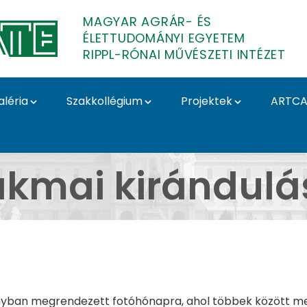
MAGYAR AGRÁR- ÉS
ÉLETTUDOMÁNYI EGYETEM
RIPPL-RÓNAI MŰVÉSZETI INTÉZET
aléria
Szakkollégium
Projektek
ARTCA
ágráb Velence Bécs Bá
akmai kirándulá
onyban megrendezett fotóhónapra, ahol többek között megc