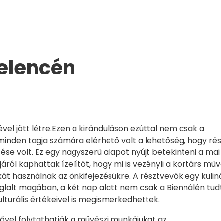
elencén
vel jött létre.Ezen a kiránduláson ezúttal nem csak a
inden tagja számára elérhető volt a lehetőség, hogy rés
se volt. Ez egy nagyszerű alapot nyújt betekinteni a mai
járól kaphattak ízelítőt, hogy mi is vezényli a kortárs mű
át használnak az önkifejezésükre. A résztvevők egy kuliná
glalt magában, a két nap alatt nem csak a Biennálén tud
lturális értékeivel is megismerkedhettek.
erővel folytathatják a művészi munkájukat az