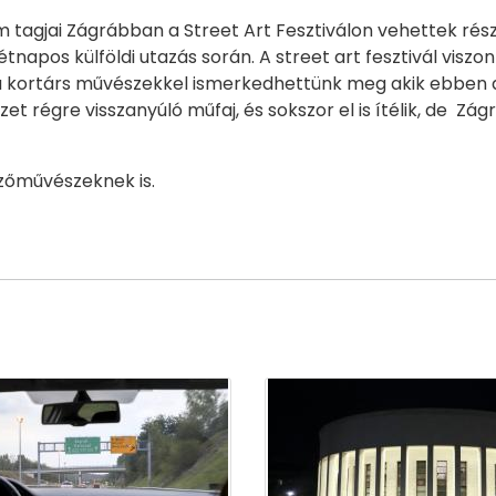
m tagjai Zágrábban a Street Art Fesztiválon vehettek rés
tnapos külföldi utazás során. A street art fesztivál viszo
l a kortárs művészekkel ismerkedhettünk meg akik ebben a
 régre visszanyúló műfaj, és sokszor el is ítélik, de Zág
zőművészeknek is.