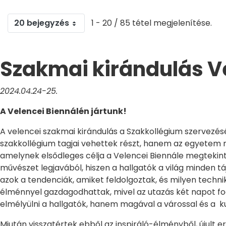
20 bejegyzés
1 - 20 / 85 tétel megjelenítése.
Szakmai kirándulás V
2024.04.24-25.
A Velencei Biennálén jártunk!
A velencei szakmai kirándulás a Szakkollégium szervezésé
szakkollégium tagjai vehettek részt, hanem az egyetem m
amelynek elsődleges célja a Velencei Biennále megtekinté
művészet legjavából, hiszen a hallgatók a világ minden tá
azok a tendenciák, amiket feldolgoztak, és milyen technik
élménnyel gazdagodhattak, mivel az utazás két napot fo
elmélyülni a hallgatók, hanem magával a várossal és a ku
Miután visszatértek ebből az inspiráló-élményből, újult 