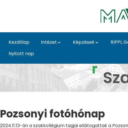
Ugrás a fő tartalomhoz
Kezdőlap
Intézet
Képzések
RIPPL G
Nyitott nap
Pozsonyi fotóhónap Z
Sz
Pozsonyi fotóhónap
2024.11.13-án a szakkollégium tagjai ellátogattak a Pozs