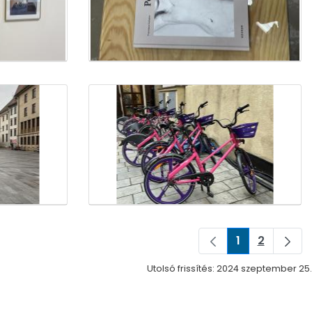
1
2
Oldal
Oldal
Utolsó frissítés: 2024 szeptember 25.