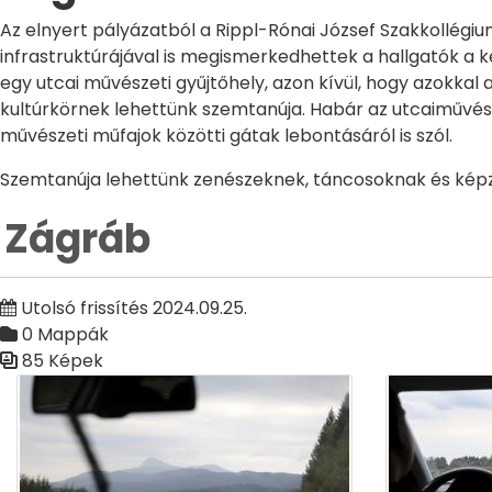
Az elnyert pályázatból a Rippl-Rónai József Szakkollégiu
infrastruktúrájával is megismerkedhettek a hallgatók a ké
egy utcai művészeti gyűjtőhely, azon kívül, hogy azokka
kultúrkörnek lehettünk szemtanúja. Habár az utcaiművészet
művészeti műfajok közötti gátak lebontásáról is szól.
Szemtanúja lehettünk zenészeknek, táncosoknak és kép
Zágráb
Utolsó frissítés 2024.09.25.
0 Mappák
85 Képek
Médiatár