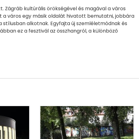
zt. Zágráb kultúrális örökségével és magával a város
nt a város egy másik oldalát hivatott bemutatni, jobbára
 stílusban alkotnak. Egyfajta új szemléletmódnak és
rábban ez a fesztivál az összhangról, a különböző