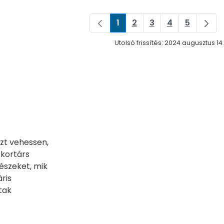
1
2
3
4
5
Oldal
Oldal
Oldal
Oldal
Oldal
Utolsó frissítés: 2024 augusztus 14.
zt vehessen,
 kortárs
vészeket, mik
ris
tak