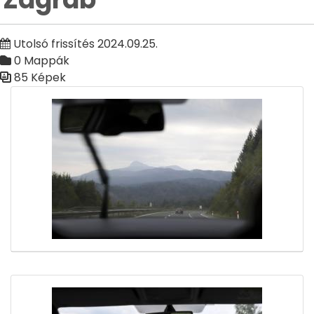
Utolsó frissítés 2024.09.25.
0 Mappák
85 Képek
Médiatár