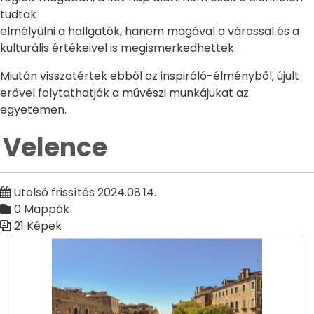
tudtak
elmélyülni a hallgatók, hanem magával a várossal és a
kulturális értékeivel is megismerkedhettek.
Miután visszatértek ebből az inspiráló-élményből, újult
erővel folytathatják a művészi munkájukat az
egyetemen.
Velence
Utolsó frissítés 2024.08.14.
0 Mappák
21 Képek
Médiatár