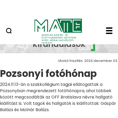
Ugrás a fő tartalomhoz
Nyitott nap
Pozsonyi fotóhónap Z
Szakmai
MAGYAR AGRÁR- ÉS
ÉLETTUDOMÁNYI EGYETEM
RIPPL-RÓNAI MŰVÉSZETI
kirándulások
INTÉZET
Utolsó frissítés: 2024 december 03.
Pozsonyi fotóhónap
2024.11.13-án a szakkollégium tagjai ellátogattak a
Pozsonyban megrendezett fotóhónapra, ahol többek
között megcsodálták az OFF Bratislava névre hallgató
kiállítást is. Volt tagok és hallgatók is kiállítottak: Gáspár
Balázs és Molnár Balázs.