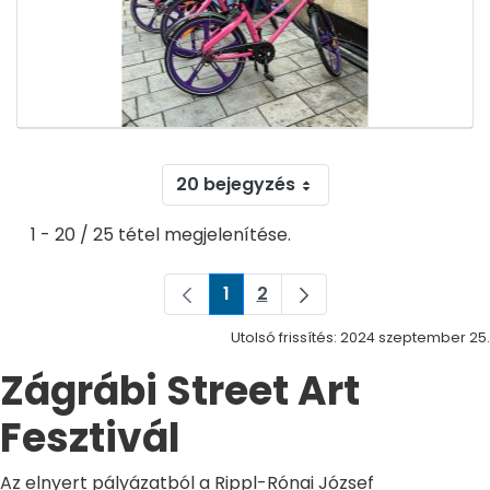
20 bejegyzés
1 - 20 / 25 tétel megjelenítése.
1
2
Oldal
Oldal
Utolsó frissítés: 2024 szeptember 25.
Zágrábi Street Art
Fesztivál
Az elnyert pályázatból a Rippl-Rónai József