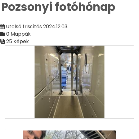
Pozsonyi fotóhónap
Utolsó frissítés 2024.12.03.
0 Mappák
25 Képek
Médiatár