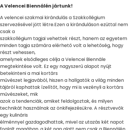
A Velencei Biennálén jártunk!
A velencei szakmai kirándulás a Szakkollégium
szervezésével jött létre.Ezen a kiránduláson ezúttal nem
csak a
szakkollégium tagjai vehettek részt, hanem az egyetem
minden tagja számára elérhető volt a lehetőség, hogy
részt vehessen,
amelynek elsődleges célja a Velencei Biennále
megtekintése volt. Ez egy nagyszerű alapot nyújt
betekinteni a mai kortárs
művészet legjavából, hiszen a hallgatók a világ minden
tájáról kaphattak ízelítőt, hogy mi is vezényli a kortárs
művészeket, mik
azok a tendenciák, amiket feldolgoztak, és milyen
technikát használnak az önkifejezésükre. A résztvevők
egy kulináris
élménnyel gazdagodhattak, mivel az utazás két napot
foglalt magában, a két nap alatt nem csak a Biennálén