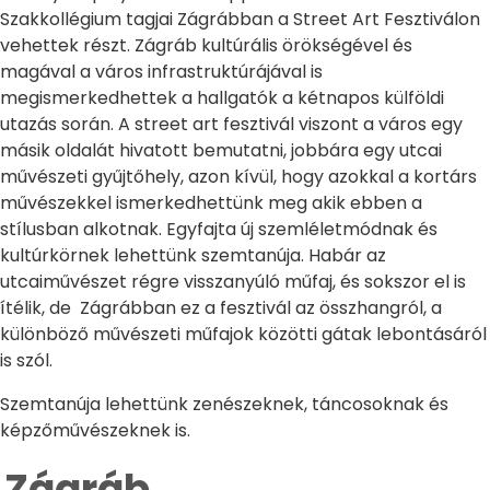
Szakkollégium tagjai Zágrábban a Street Art Fesztiválon
vehettek részt. Zágráb kultúrális örökségével és
magával a város infrastruktúrájával is
megismerkedhettek a hallgatók a kétnapos külföldi
utazás során. A street art fesztivál viszont a város egy
másik oldalát hivatott bemutatni, jobbára egy utcai
művészeti gyűjtőhely, azon kívül, hogy azokkal a kortárs
művészekkel ismerkedhettünk meg akik ebben a
stílusban alkotnak. Egyfajta új szemléletmódnak és
kultúrkörnek lehettünk szemtanúja. Habár az
utcaiművészet régre visszanyúló műfaj, és sokszor el is
ítélik, de Zágrábban ez a fesztivál az összhangról, a
különböző művészeti műfajok közötti gátak lebontásáról
is szól.
Szemtanúja lehettünk zenészeknek, táncosoknak és
képzőművészeknek is.
Zágráb