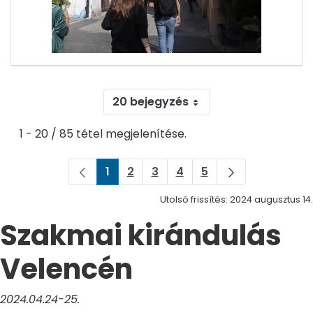
20 bejegyzés
1 - 20 / 85 tétel megjelenítése.
1
2
3
4
5
Oldal
Oldal
Oldal
Oldal
Oldal
Utolsó frissítés: 2024 augusztus 14.
Szakmai kirándulás
Velencén
2024.04.24-25.