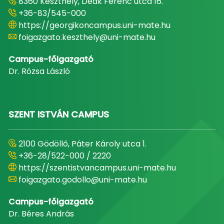
8360 Keszthely, Deák Ferenc utca 16.
+36-83/545-000
https://georgikoncampus.uni-mate.hu
foigazgato.keszthely@uni-mate.hu
Campus-főigazgató
Dr. Rózsa László
SZENT ISTVÁN CAMPUS
2100 Gödöllő, Páter Károly utca 1.
+36-28/522-000 / 2220
https://szentistvancampus.uni-mate.hu
foigazgato.godollo@uni-mate.hu
Campus-főigazgató
Dr. Béres András