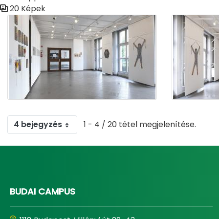
20 Képek
Médiatár
4 bejegyzés
1 - 4 / 20 tétel megjelenítése.
BUDAI CAMPUS