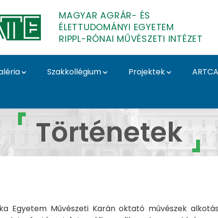
MAGYAR AGRÁR- ÉS
ÉLETTUDOMÁNYI EGYETEM
RIPPL-RÓNAI MŰVÉSZETI INTÉZET
aléria
Szakkollégium
Projektek
ARTCA
örténetek - Rippl-Róna
Történetek
wska Egyetem Művészeti Karán oktató művészek alkotá