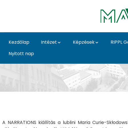
Ugrás a fő tartalomhoz
Kezdőlap
Intézet
Képzések
RIPPL G
Nyitott nap
Történetek galéria - T
A NARRATIONS kiállítás a lublini Maria Curie-Skłodo