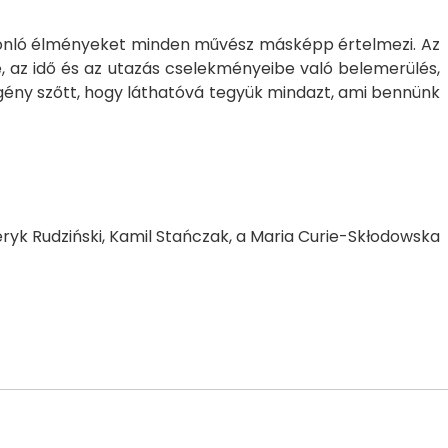
asonló élményeket minden művész másképp értelmezi. Az
be, az idő és az utazás cselekményeibe való belemerülés,
gény szőtt, hogy láthatóvá tegyük mindazt, ami bennünk
yk Rudziński, Kamil Stańczak, a Maria Curie-Skłodowska