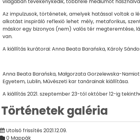
világában tevékenykedik, többféle médiumot használva, mi
Az impulzusok, történetek, amelyek hatással voltak a
alkotást inspiráló reflexió lehet mély, metaforikus, sz
máskor egy bizonyos (nem) valós tér megteremtése, lát
van.
A kiállítás kurátorai: Anna Beata Barańska, Károly Sándo
Anna Beata Barańska, Małgorzata Gorzelewska-Namiota, 
Egyetem, Lublin, Művészeti kar tanárainak kiállítása.
A kiállítás 2021. szeptember 23-tól október 12-ig tekin
Történetek galéria
Utolsó frissítés 2021.12.09.
0 Mappák