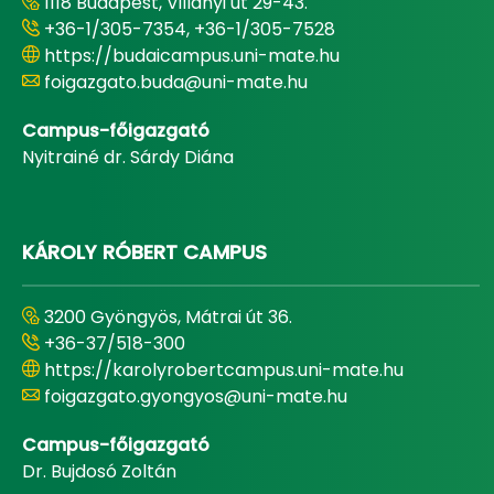
1118 Budapest, Villányi út 29-43.
+36-1/305-7354, +36-1/305-7528
https://budaicampus.uni-mate.hu
foigazgato.buda@uni-mate.hu
Campus-főigazgató
Nyitrainé dr. Sárdy Diána
KÁROLY RÓBERT CAMPUS
3200 Gyöngyös, Mátrai út 36.
+36-37/518-300
https://karolyrobertcampus.uni-mate.hu
foigazgato.gyongyos@uni-mate.hu
Campus-főigazgató
Dr. Bujdosó Zoltán