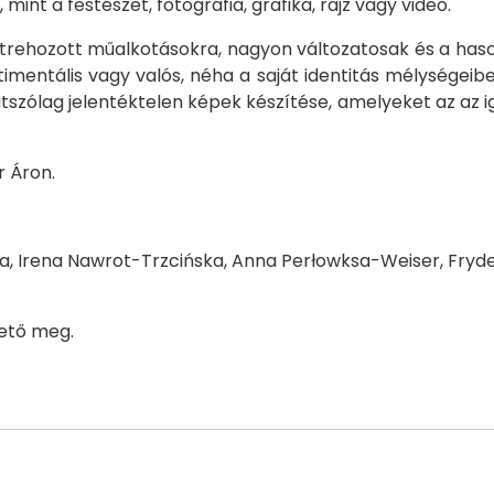
nt a festészet, fotográfia, grafika, rajz vagy videó.
 létrehozott műalkotásokra, nagyon változatosak és a h
entimentális vagy valós, néha a saját identitás mélységei
szólag jelentéktelen képek készítése, amelyeket az az i
r Áron.
Irena Nawrot-Trzcińska, Anna Perłowksa-Weiser, Fryder
thető meg.