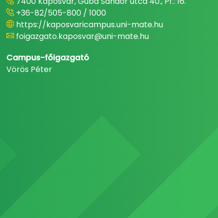
7400 Kaposvár, Guba Sándor utca 40., Pf.: 16.
+36-82/505-800 / 1000
https://kaposvaricampus.uni-mate.hu
foigazgato.kaposvar@uni-mate.hu
Campus-főigazgató
Vörös Péter