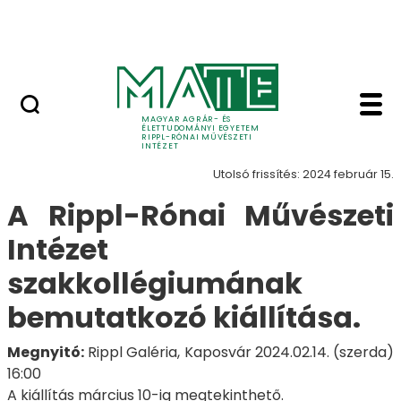
Ugrás a fő tartalomhoz
Nyitott nap
Tekintetünk - Tekinte
Tekintetünk
MAGYAR AGRÁR- ÉS
ÉLETTUDOMÁNYI EGYETEM
RIPPL-RÓNAI MŰVÉSZETI
INTÉZET
Utolsó frissítés: 2024 február 15.
A Rippl-Rónai Művészeti
Intézet
szakkollégiumának
bemutatkozó kiállítása.
Megnyitó:
Rippl Galéria, Kaposvár 2024.02.14. (szerda)
16:00
A kiállítás március 10-ig megtekinthető.