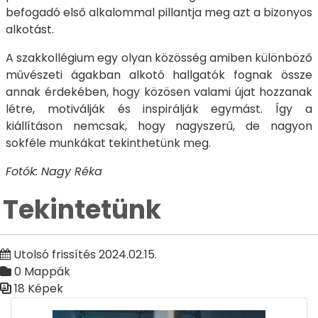
befogadó első alkalommal pillantja meg azt a bizonyos
alkotást.
A szakkollégium egy olyan közösség amiben különböző
művészeti ágakban alkotó hallgatók fognak össze
annak érdekében, hogy közösen valami újat hozzanak
létre, motiválják és inspirálják egymást. Így a
kiállításon nemcsak, hogy nagyszerű, de nagyon
sokféle munkákat tekinthetünk meg.
Fotók: Nagy Réka
Tekintetünk
Utolsó frissítés 2024.02.15.
0 Mappák
18 Képek
Médiatár