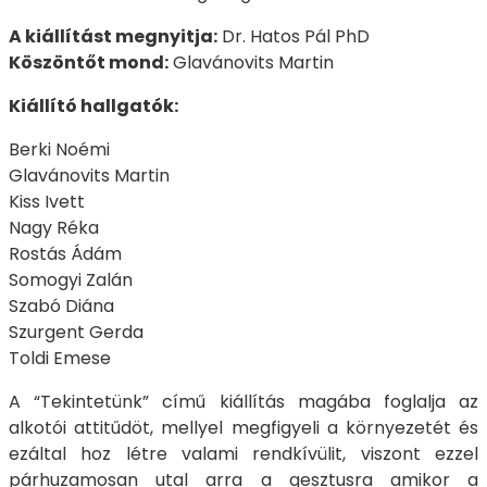
A kiállítást megnyitja:
Dr. Hatos Pál PhD
Köszöntőt mond:
Glavánovits Martin
Kiállító hallgatók:
Berki Noémi
Glavánovits Martin
Kiss Ivett
Nagy Réka
Rostás Ádám
Somogyi Zalán
Szabó Diána
Szurgent Gerda
Toldi Emese
A “Tekintetünk” című kiállítás magába foglalja az
alkotói attitűdöt, mellyel megfigyeli a környezetét és
ezáltal hoz létre valami rendkívülit, viszont ezzel
párhuzamosan utal arra a gesztusra amikor a