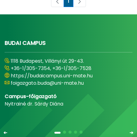
1
Oldal
BUDAI CAMPUS
1118 Budapest, Villányi út 29-43.
+36-1/305-7354, +36-1/305-7528
https://budaicampus.uni-mate.hu
foigazgato.buda@uni-mate.hu
Campus-főigazgató
Nyitrainé dr. Sárdy Diána