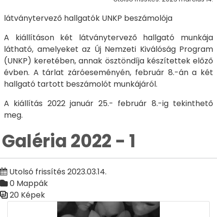
látványtervező hallgatók UNKP beszámolója
A kiállításon két látványtervező hallgató munkája
látható, amelyeket az Új Nemzeti Kiválóság Program
(UNKP) keretében, annak ösztöndíja készítettek előző
évben. A tárlat záróeseményén, február 8.-án a két
hallgató tartott beszámolót munkájáról.
A kiállítás 2022 január 25.- február 8.-ig tekinthető
meg.
Galéria 2022 - 1
Utolsó frissítés 2023.03.14.
0 Mappák
20 Képek
Médiatár