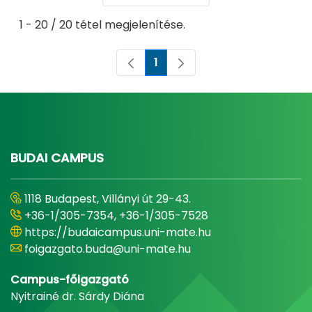
1 - 20 / 20 tétel megjelenítése.
1
Oldal
BUDAI CAMPUS
1118 Budapest, Villányi út 29-43.
+36-1/305-7354, +36-1/305-7528
https://budaicampus.uni-mate.hu
foigazgato.buda@uni-mate.hu
Campus-főigazgató
Nyitrainé dr. Sárdy Diána