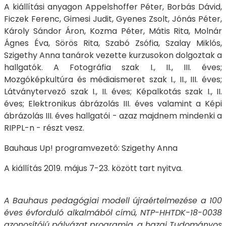
A kiállítási anyagon Appelshoffer Péter, Borbás Dávid,
Ficzek Ferenc, Gimesi Judit, Gyenes Zsolt, Jónás Péter,
Károly Sándor Áron, Kozma Péter, Mátis Rita, Molnár
Ágnes Éva, Sörös Rita, Szabó Zsófia, Szalay Miklós,
Szigethy Anna tanárok vezette kurzusokon dolgoztak a
hallgatók. A Fotográfia szak I., II., III. éves;
Mozgóképkultúra és médiaismeret szak I., II., III. éves;
Látványtervező szak I., II. éves; Képalkotás szak I., II.
éves; Elektronikus ábrázolás III. éves valamint a Képi
ábrázolás III. éves hallgatói - azaz majdnem mindenki a
RIPPL-n - részt vesz.
Bauhaus Up! programvezető: Szigethy Anna
A kiállítás 2019. május 7-23. között tart nyitva.
A Bauhaus pedagógiai modell újraértelmezése a 100
éves évforduló alkalmából című, NTP-HHTDK-18-0038
azonosítójú pályázat programja, a hazai Tudományos