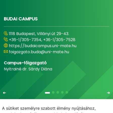
BUDAI CAMPUS
1118 Budapest, Villányi út 29-43.
+36-1/305-7354, +36-1/305-7528
https://budaicampus.uni-mate.hu
foigazgato.buda@uni-mate.hu
Campus-főigazgató
Nyitrainé dr. Sárdy Diána
A sütiket személyre szabott élmény nyújtásához,