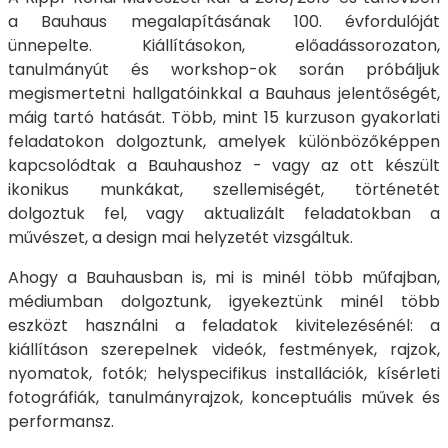
a Bauhaus megalapításának 100. évfordulóját
ünnepelte. Kiállításokon, előadássorozaton,
tanulmányút és workshop-ok során próbáljuk
megismertetni hallgatóinkkal a Bauhaus jelentőségét,
máig tartó hatását. Több, mint 15 kurzuson gyakorlati
feladatokon dolgoztunk, amelyek különbözőképpen
kapcsolódtak a Bauhaushoz - vagy az ott készült
ikonikus munkákat, szellemiségét, történetét
dolgoztuk fel, vagy aktualizált feladatokban a
művészet, a design mai helyzetét vizsgáltuk.
Ahogy a Bauhausban is, mi is minél több műfajban,
médiumban dolgoztunk, igyekeztünk minél több
eszközt használni a feladatok kivitelezésénél: a
kiállításon szerepelnek videók, festmények, rajzok,
nyomatok, fotók; helyspecifikus installációk, kísérleti
fotográfiák, tanulmányrajzok, konceptuális művek és
performansz.