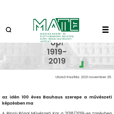
Ugrás a fő tartalomhoz
Nyitott nap
Bauhaus Up! 1919-2019
Bauhaus
MAGYAR AGRÁR- ÉS
ÉLETTUDOMÁNYI EGYETEM
RIPPL-RÓNAI MŰVÉSZETI
Up!
INTÉZET
1919-
2019
Utolsó frissítés: 2021 november 25.
az idén 100 éves Bauhaus szerepe a művészeti
képzésben ma
A Rippl-Rónai Művészeti Kar a 2018/2019-es tanévben