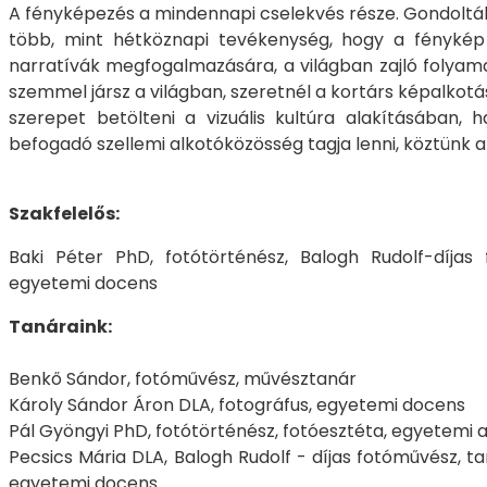
A fényképezés a mindennapi cselekvés része. Gondoltál
több, mint hétköznapi tevékenység, hogy a fénykép
narratívák megfogalmazására, a világban zajló folyam
szemmel jársz a világban, szeretnél a kortárs képalk
szerepet betölteni a vizuális kultúra alakításában,
befogadó szellemi alkotóközösség tagja lenni, köztünk a
Szakfelelős:
Baki Péter PhD, fotótörténész, Balogh Rudolf-díjas 
egyetemi docens
Tanáraink:
Benkő Sándor, fotóművész, művésztanár
Károly Sándor Áron DLA, fotográfus, egyetemi docens
Pál Gyöngyi PhD, fotótörténész, fotóesztéta, egyetemi 
Pecsics Mária DLA, Balogh Rudolf - díjas fotóművész, t
egyetemi docens