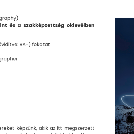
ography)
int és a szakképzettség oklevélben
övidítve: BA-) fokozat
ographer
reket képzünk, akik az itt megszerzett