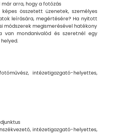
 már arra, hogy a fotózás
 képes összetett üzenetek, személyes
atok leírására, megértésére? Ha nyitott
otási módszerek megismerésével hatékony
 ha van mondanivalód és szeretnél egy
 helyed.
fotóművész, intézetigazgató-helyettes,
adjunktus
anszékvezető, intézetigazgató-helyettes,