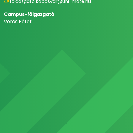
foigazgato.kaposvar@uni-mate.hu
Campus-főigazgató
Vörös Péter