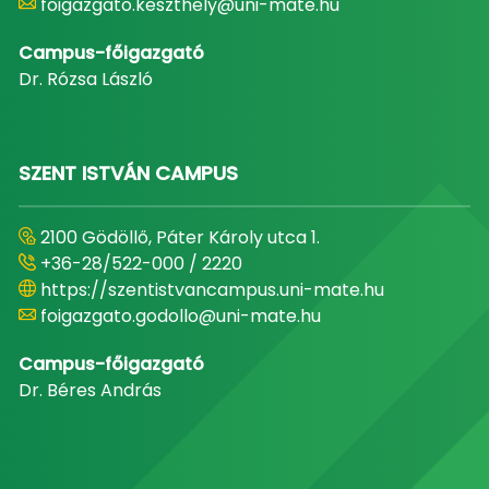
foigazgato.keszthely@uni-mate.hu
Campus-főigazgató
Dr. Rózsa László
SZENT ISTVÁN CAMPUS
2100 Gödöllő, Páter Károly utca 1.
+36-28/522-000 / 2220
https://szentistvancampus.uni-mate.hu
foigazgato.godollo@uni-mate.hu
Campus-főigazgató
Dr. Béres András