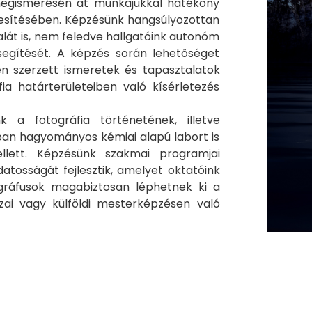
megismerésén át munkájukkal hatékony
eljesítésében. Képzésünk hangsúlyozottan
dalát is, nem feledve hallgatóink autonóm
segítését. A képzés során lehetőséget
n szerzett ismeretek és tapasztalatok
ia határterületeiben való kísérletezés
 a fotográfia történetének, illetve
ban hagyományos kémiai alapú labort is
ellett. Képzésünk szakmai programjai
datosságát fejlesztik, amelyet oktatóink
tográfusok magabiztosan léphetnek ki a
azai vagy külföldi mesterképzésen való