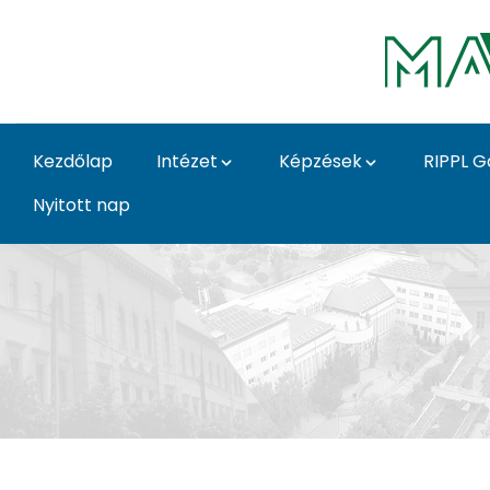
Ugrás a fő tartalomhoz
Kezdőlap
Intézet
Képzések
RIPPL G
Nyitott nap
Fotográfia BA galéria 