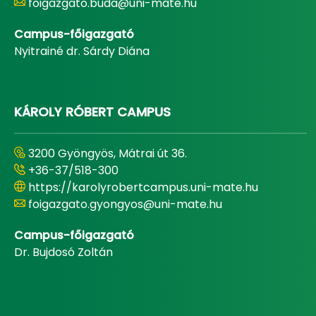
foigazgato.buda@uni-mate.hu
Campus-főigazgató
Nyitrainé dr. Sárdy Diána
KÁROLY RÓBERT CAMPUS
3200 Gyöngyös, Mátrai út 36.
+36-37/518-300
https://karolyrobertcampus.uni-mate.hu
foigazgato.gyongyos@uni-mate.hu
Campus-főigazgató
Dr. Bujdosó Zoltán