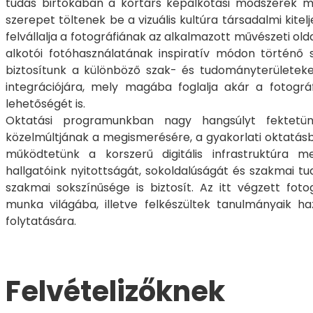
tudás birtokában a kortárs képalkotási módszerek 
szerepet töltenek be a vizuális kultúra társadalmi kit
felvállalja a fotográfiának az alkalmazott művészeti ol
alkotói fotóhasználatának inspiratív módon történő 
biztosítunk a különböző szak- és tudományterületeke
integrációjára, mely magába foglalja akár a fotográf
lehetőségét is.
Oktatási programunkban nagy hangsúlyt fektetünk
közelmúltjának a megismerésére, a gyakorlati oktatás
működtetünk a korszerű digitális infrastruktúra m
hallgatóink nyitottságát, sokoldalúságát és szakmai tu
szakmai sokszínűsége is biztosít. Az itt végzett fo
munka világába, illetve felkészültek tanulmányaik h
folytatására.
Felvételizőknek