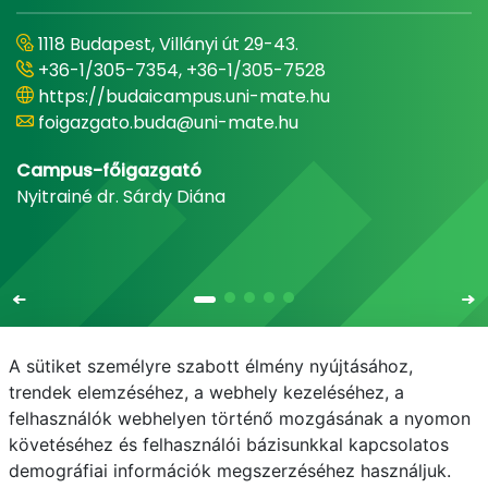
1118 Budapest, Villányi út 29-43.
+36-1/305-7354, +36-1/305-7528
https://budaicampus.uni-mate.hu
foigazgato.buda@uni-mate.hu
Campus-főigazgató
Nyitrainé dr. Sárdy Diána
A sütiket személyre szabott élmény nyújtásához,
trendek elemzéséhez, a webhely kezeléséhez, a
felhasználók webhelyen történő mozgásának a nyomon
E-mail
Telefonkönyv
NEPTUN
E-learning
követéséhez és felhasználói bázisunkkal kapcsolatos
demográfiai információk megszerzéséhez használjuk.
Bejelentkezés
Adatvédelem