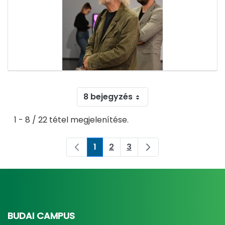
8 bejegyzés
1 - 8 / 22 tétel megjelenítése.
1
2
3
Oldal
Oldal
Oldal
BUDAI CAMPUS