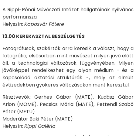
A Rippl-Rónai Művészeti Intézet hallgatóinak nyilvános
performansza
Helyszín:
Kaposvár Főtere
13.00 KEREKASZTAL BESZÉLGETÉS
Fotográfusok, szakértők arra keresik a választ, hogy a
fotográfia, elsősorban mint művészet milyen jövő előtt
áll, a technológiai változások függvényében. Milyen
jövőképpel rendelkezhet egy olyan médium - és a
kapcsolódó oktatási struktúrák -, mely az elmúlt
évtizedekben gyökeres változásokon ment keresztül.
Résztvevők: Gerhes Gábor (MATE), Kudász Gábor
Arion (MOME), Pecsics Mária (MATE), Pettendi Szabó
Péter (METU)
Moderátor Baki Péter (MATE)
Helyszín:
Rippl Galéria