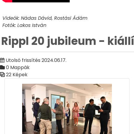
Videók: Nádas Dávid, Rostási Ádám
Fotók: Lakos István
Rippl 20 jubileum - kiál
Utolsó frissítés 2024.06.17.
0 Mappák
22 Képek
Médiatár