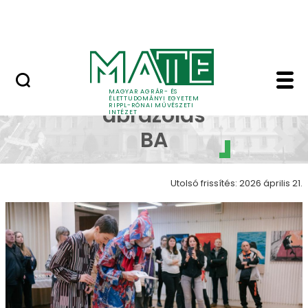
Ugrás a fő tartalomhoz
Nyitott nap
Képi ábrázolás galéria
Képi
MAGYAR AGRÁR- ÉS
ÉLETTUDOMÁNYI EGYETEM
RIPPL-RÓNAI MŰVÉSZETI
ábrázolás
INTÉZET
BA
Utolsó frissítés: 2026 április 21.