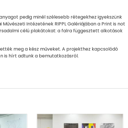
róanyagot pedig minél szélesebb rétegekhez igyekszünk
i Művészeti Intézetének RIPPL Galériájában a Print is not
ársadalmi célú plakátokat: a falra függesztett alkotások
kintették meg a kész műveket. A projekthez kapcsolódó
 is hírt adtunk a bemutatkozásról.