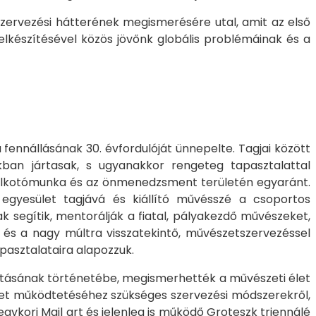
szervezési hátterének megismerésére utal, amit az első
elkészítésével közös jövőnk globális problémáinak és a
 fennállásának 30. évfordulóját ünnepelte. Tagjai között
ban jártasak, s ugyanakkor rengeteg tapasztalattal
i alkotómunka és az önmenedzsment területén egyaránt.
 egyesület tagjává és kiállító művésszé a csoportos
 segítik, mentorálják a fiatal, pályakezdő művészeket,
 és a nagy múltra visszatekintő, művészetszervezéssel
apasztalataira alapozzuk.
apításának történetébe, megismerhették a művészeti élet
ület működtetéséhez szükséges szervezési módszerekről,
ykori Mail art és jelenleg is működő Groteszk triennálé