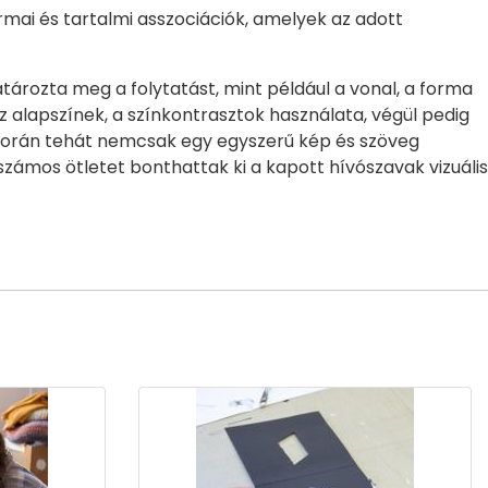
mai és tartalmi asszociációk, amelyek az adott
ározta meg a folytatást, mint például a vonal, a forma
az alapszínek, a színkontrasztok használata, végül pedig
és során tehát nemcsak egy egyszerű kép és szöveg
ámos ötletet bonthattak ki a kapott hívószavak vizuális