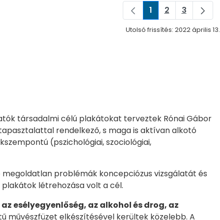
1
2
3
Oldal
Oldal
Oldal
Utolsó frissítés: 2022 április 13.
tók társadalmi célú plakátokat terveztek Rónai Gábor
apasztalattal rendelkező, s maga is aktívan alkotó
kszempontú (pszichológiai, szociológiai,
ntő megoldatlan problémák koncepciózus vizsgálatát és
plakátok létrehozása volt a cél.
az esélyegyenlőség, az alkohol és drog, az
ű művészfüzet elkészítésével kerültek közelebb. A