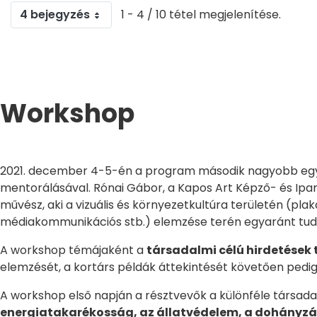
4 bejegyzés
1 - 4 / 10 tétel megjelenítése.
Workshop
2021. december 4-5-én a program második nagyobb egysé
mentorálásával. Rónai Gábor, a Kapos Art Képző- és Ipar
művész, aki a vizuális és környezetkultúra területén (plak
médiakommunikációs stb.) elemzése terén egyaránt tudta
A workshop témájaként a
társadalmi célú hirdetése
elemzését, a kortárs példák áttekintését követően pedig
A workshop első napján a résztvevők a különféle társa
energiatakarékosság, az állatvédelem, a dohányzás