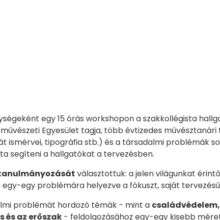
geként egy 15 órás workshopon a szakkollégista hallga
művészeti Egyesület tagja, több évtizedes művésztanári t
át ismérvei, tipográfia stb.) és a társadalmi problémák so
 segíteni a hallgatókat a tervezésben.
k tanulmányozását
választottuk: a jelen világunkat éri
 egy-egy problémára helyezve a fókuszt, saját tervezésű 
dalmi problémát hordozó témák - mint a
családvédelem, 
 és az erőszak
- feldolgozásához egy-egy kisebb méret