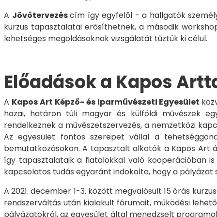
A
Jövőtervezés
cím így egyfelől - a hallgatók szemé
kurzus tapasztalatai erősíthetnek, a második workshop
lehetséges megoldásoknak vizsgálatát tűztük ki célul.
Előadások a Kapos Artt
A
Kapos Art Képző- és Iparművészeti Egyesület
köz
hazai, határon túli magyar és külföldi művészek e
rendelkeznek a művészetszervezés, a nemzetközi kapcs
Az egyesület fontos szerepet vállal a tehetséggond
bemutatkozásokon. A tapasztalt alkotók a Kapos Art ál
így tapasztalataik a fiatalokkal való kooperációban 
kapcsolatos tudás egyaránt indokolta, hogy a pályázat 
A 2021. december 1-3. között megvalósult 15 órás kurzu
rendszerváltás után kialakult fórumait, működési lehe
pályázatokról, az egyesület által menedzselt programok