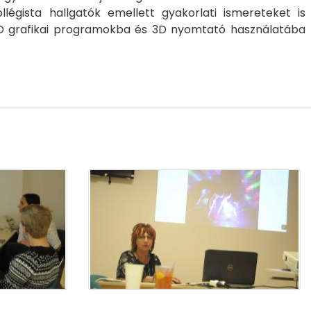
légista hallgatók emellett gyakorlati ismereteket is
ő 3D grafikai programokba és 3D nyomtató használatába