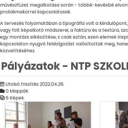
művészfüzet megalkotása során - többé-kevésbé elvont, 
problémakörrel kapcsolatosak.
A tervezés folyamatában a tipográfia volt a kiindulópon
vagy folt képalkotó módszerei, a faktúra és a textúra, az
egy montázs elkészítése, s csak eztán, ezen elemek insp
kapcsolaton nyugvó feldolgozást valósítottak meg, hanem
közvetítéséhez.
Pályázatok - NTP SZKOL
Utolsó frissítés 2022.04.26.
0 Mappák
6 Képek
Médiatár