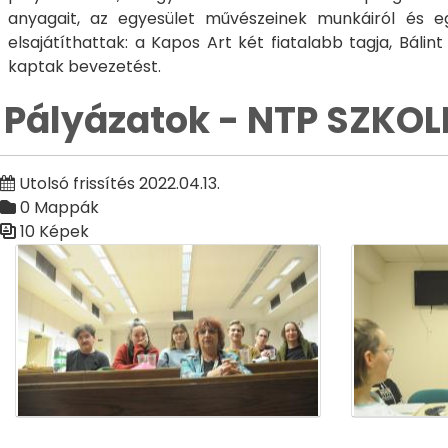
anyagait, az egyesület művészeinek munkáiról és egy
elsajátíthattak: a Kapos Art két fiatalabb tagja, Bá
kaptak bevezetést.
Pályázatok - NTP SZKOLL
Utolsó frissítés 2022.04.13.
0 Mappák
10 Képek
Médiatár