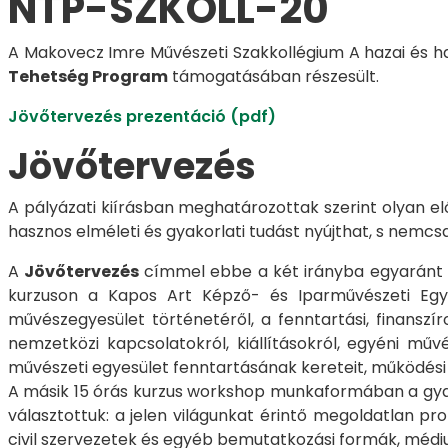
NTP-SZKOLL-20
A Makovecz Imre Művészeti Szakkollégium A hazai és 
Tehetség Program
támogatásában részesült.
Jövőtervezés prezentáció (pdf)
Jövőtervezés
A pályázati kiírásban meghatározottak szerint olyan 
hasznos elméleti és gyakorlati tudást nyújthat, s nemc
A
Jövőtervezés
címmel ebbe a két irányba egyaránt m
kurzuson a Kapos Art Képző- és Iparművészeti Egy
művészegyesület történetéről, a fenntartási, finanszí
nemzetközi kapcsolatokról, kiállításokról, egyéni műv
művészeti egyesület fenntartásának kereteit, működési
A másik 15 órás kurzus workshop munkaformában a gyako
választottuk: a jelen világunkat érintő megoldatlan p
civil szervezetek és egyéb bemutatkozási formák, médium