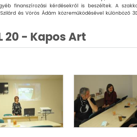
éb finanszírozási kérdésekről is beszéltek. A szakkol
lint Szilárd és Vörös Ádám közreműködésével különböz
 20 - Kapos Art