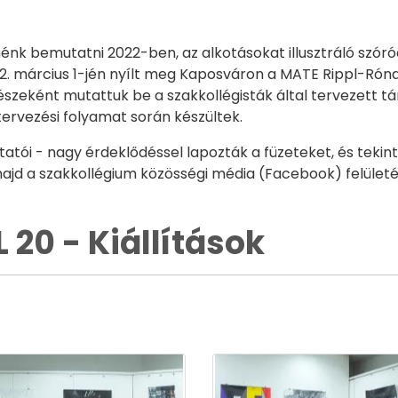
nénk bemutatni 2022-ben, az alkotásokat illusztráló szó
2022. március 1-jén nyílt meg Kaposváron a MATE Rippl-Róna
részeként mutattuk be a szakkollégisták által tervezett t
tervezési folyamat során készültek.
 oktatói - nagy érdeklődéssel lapozták a füzeteket, és te
jd a szakkollégium közösségi média (Facebook) felületén
 20 - Kiállítások