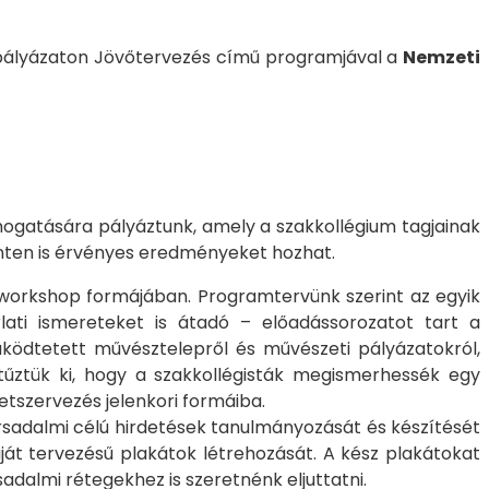
 pályázaton Jövőtervezés című programjával a
Nemzeti
ogatására pályáztunk, amely a szakkollégium tagjainak
inten is érvényes eredményeket hozhat.
/workshop formájában. Programtervünk szerint az egyik
ti ismereteket is átadó – előadássorozatot tart a
működtetett művésztelepről és művészeti pályázatokról,
t tűztük ki, hogy a szakkollégisták megismerhessék egy
tszervezés jelenkori formáiba.
rsadalmi célú hirdetések tanulmányozását és készítését
ját tervezésű plakátok létrehozását. A kész plakátokat
adalmi rétegekhez is szeretnénk eljuttatni.