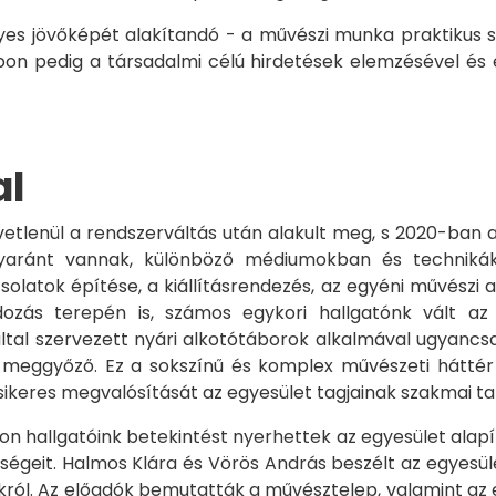
lyes jövőképét alakítandó - a művészi munka praktikus 
on pedig a társadalmi célú hirdetések elemzésével és 
al
vetlenül a rendszerváltás után alakult meg, s 2020-ban a
gyaránt vannak, különböző médiumokban és technikák
olatok építése, a kiállításrendezés, az egyéni művész
ozás terepén is, számos egykori hallgatónk vált az
tal szervezett nyári alkotótáborok alkalmával ugyancsak
is meggyőző. Ez a sokszínű és komplex művészeti háttér
sikeres megvalósítását az egyesület tagjainak szakmai t
son hallgatóink betekintést nyerhettek az egyesület al
tőségeit. Halmos Klára és Vörös András beszélt az egyes
ról. Az előadók bemutatták a művésztelep, valamint az eg