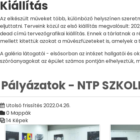
Kiállítás
Az elkészült műveket több, különböző helyszínen szeret
eljuttatni. Terveink közül az első kiállítás megvalósult: 
dead című tervezőgrafikai kiállítás. Ennek a tárlatnak a 
mellett kitettük azokat a művészfüzeteket is, amelyek a 
A galéria látogatói - elsősorban az intézet hallgatói és
szóróanyagokat az épület számos pontján elhelyeztük, ma
Pályázatok - NTP SZKOLL
Utolsó frissítés 2022.04.26.
0 Mappák
14 Képek
Médiatár