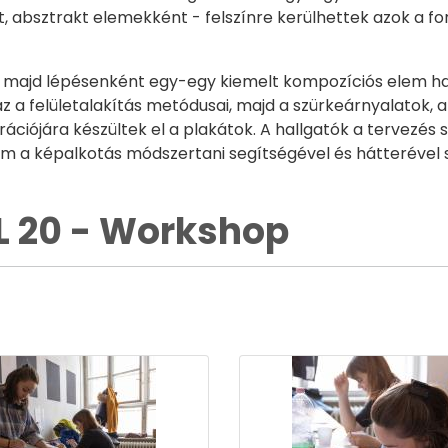
absztrakt elemekként - felszínre kerülhettek azok a for
t, majd lépésenként egy-egy kiemelt kompozíciós elem hat
az a felületalakítás metódusai, majd a szürkeárnyalatok, 
irációjára készültek el a plakátok. A hallgatók a tervez
 a képalkotás módszertani segítségével és hátterével sz
L 20 - Workshop