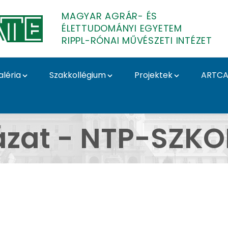
MAGYAR AGRÁR- ÉS
ÉLETTUDOMÁNYI EGYETEM
RIPPL-RÓNAI MŰVÉSZETI INTÉZET
aléria
Szakkollégium
Projektek
ARTCA
LL 20 - Kapos Art Pály
ázat - NTP-SZKO