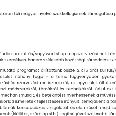
határon túli magyar nyelvű szakkollégiumok támogatása
előadássorozat és/vagy workshop megszervezésének tám
sak személyes, hanem szélesebb közösségi, társadalmi sz
utató programot állítottunk össze, 2 x 15 órás kurzus
esület néhány tagja – a téma függvényében gyakorla
rozási és szervezési módszerekről, az egyesület által 
észi módszerekről, témákról és technikákról. Célul az
 mechanizmusait, és betekintést nyerhessenek a művésze
rlati ismeretek fejlesztésére irányult, témájaként a tá
roblémák koncepciózus vizsgálatát és elemzését, majd sa
ok (kiállítás, szórólap stb.) segítségével szélesebb társ