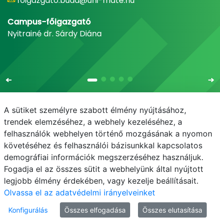
foigazgato.buda@uni-mate.hu
Campus-főigazgató
Nyitrainé dr. Sárdy Diána
A sütiket személyre szabott élmény nyújtásához,
trendek elemzéséhez, a webhely kezeléséhez, a
felhasználók webhelyen történő mozgásának a nyomon
E-mail
Telefonkönyv
NEPTUN
E-learning
követéséhez és felhasználói bázisunkkal kapcsolatos
demográfiai információk megszerzéséhez használjuk.
Bejelentkezés
Adatvédelem
Fogadja el az összes sütit a webhelyünk által nyújtott
legjobb élmény érdekében, vagy kezelje beállításait.
Olvassa el az adatvédelmi irányelveinket
Konfigurálás
Összes elfogadása
Összes elutasítása
© MATE 2021