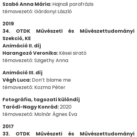
Szabó Anna Mária:
Hajnali parafrázis
témavezető: Gárdonyi László
2019
34. OTDK Művészeti és Művészettudományi
Szekció, KE
Animáció II. díj
Harangozó Veronika:
Kései sirató
témavezető: Szigethy Anna
Animáció III. díj
Végh Luca:
Don’t blame me
témavezető: Kozma Péter
Fotográfia, tagozati különdíj
Taródi-Nagy Konrád:
2020
témavezető: Molnár Ágnes Éva
2017
33. OTDK Művészeti és Művészettudományi