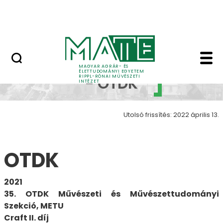
Ugrás a fő tartalomhoz
Nyitott nap
Szakkollégium - Pályá
Pályázat
MAGYAR AGRÁR- ÉS
ÉLETTUDOMÁNYI EGYETEM
RIPPL-RÓNAI MŰVÉSZETI
- OTDK
INTÉZET
Utolsó frissítés: 2022 április 13.
OTDK
2021
35. OTDK Művészeti és Művészettudományi
Szekció, METU
Craft II. díj