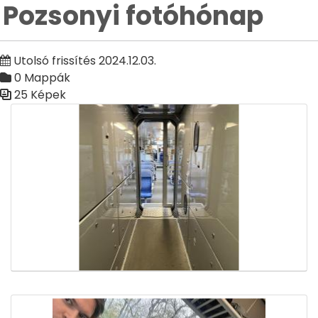
Pozsonyi fotóhónap
Utolsó frissítés 2024.12.03.
0 Mappák
25 Képek
Médiatár