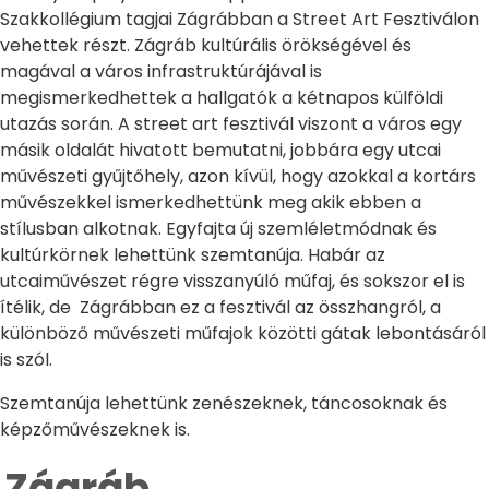
Szakkollégium tagjai Zágrábban a Street Art Fesztiválon
vehettek részt. Zágráb kultúrális örökségével és
magával a város infrastruktúrájával is
megismerkedhettek a hallgatók a kétnapos külföldi
utazás során. A street art fesztivál viszont a város egy
másik oldalát hivatott bemutatni, jobbára egy utcai
művészeti gyűjtőhely, azon kívül, hogy azokkal a kortárs
művészekkel ismerkedhettünk meg akik ebben a
stílusban alkotnak. Egyfajta új szemléletmódnak és
kultúrkörnek lehettünk szemtanúja. Habár az
utcaiművészet régre visszanyúló műfaj, és sokszor el is
ítélik, de Zágrábban ez a fesztivál az összhangról, a
különböző művészeti műfajok közötti gátak lebontásáról
is szól.
Szemtanúja lehettünk zenészeknek, táncosoknak és
képzőművészeknek is.
Zágráb