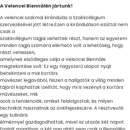
A Velencei Biennálén jártunk!
A velencei szakmai kirándulás a Szakkollégium
szervezésével jött létre.Ezen a kiránduláson ezúttal nem
csak a
szakkollégium tagjai vehettek részt, hanem az egyetem
minden tagja számára elérhető volt a lehetőség, hogy
részt vehessen,
amelynek elsődleges célja a Velencei Biennále
megtekintése volt. Ez egy nagyszerű alapot nyújt
betekinteni a mai kortárs
művészet legjavából, hiszen a hallgatók a világ minden
tájáról kaphattak ízelítőt, hogy mi is vezényli a kortárs
művészeket, mik
azok a tendenciák, amiket feldolgoztak, és milyen
technikát használnak az önkifejezésükre. A résztvevők
egy kulináris
élménnyel gazdagodhattak, mivel az utazás két napot
foglalt magában, a két nap alatt nem csak a Biennálén