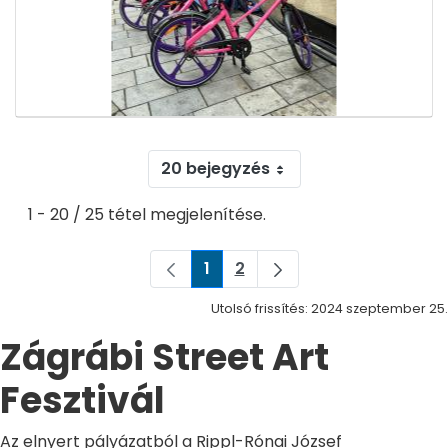
20 bejegyzés
1 - 20 / 25 tétel megjelenítése.
1
2
Oldal
Oldal
Utolsó frissítés: 2024 szeptember 25.
Zágrábi Street Art
Fesztivál
Az elnyert pályázatból a Rippl-Rónai József