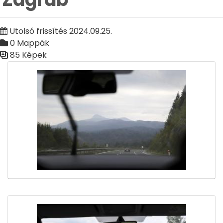
Utolsó frissítés 2024.09.25.
0 Mappák
85 Képek
Médiatár