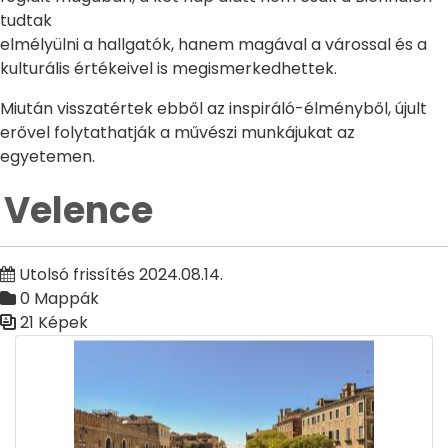
tudtak
elmélyülni a hallgatók, hanem magával a várossal és a
kulturális értékeivel is megismerkedhettek.
Miután visszatértek ebből az inspiráló-élményből, újult
erővel folytathatják a művészi munkájukat az
egyetemen.
Velence
Utolsó frissítés 2024.08.14.
0 Mappák
21 Képek
Médiatár