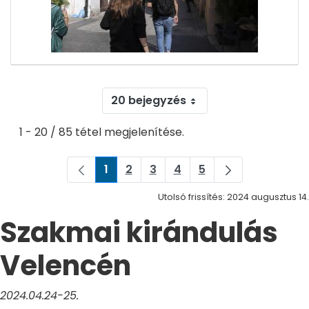
20 bejegyzés
1 - 20 / 85 tétel megjelenítése.
1
2
3
4
5
Oldal
Oldal
Oldal
Oldal
Oldal
Utolsó frissítés: 2024 augusztus 14.
Szakmai kirándulás
Velencén
2024.04.24-25.