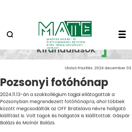
Ugrás a fő tartalomhoz
Nyitott nap
Pozsonyi fotóhónap Z
Szakmai
MAGYAR AGRÁR- ÉS
ÉLETTUDOMÁNYI EGYETEM
RIPPL-RÓNAI MŰVÉSZETI
kirándulások
INTÉZET
Utolsó frissítés: 2024 december 03.
Pozsonyi fotóhónap
2024.11.13-án a szakkollégium tagjai ellátogattak a
Pozsonyban megrendezett fotóhónapra, ahol többek
között megcsodálták az OFF Bratislava névre hallgató
kiállítást is. Volt tagok és hallgatók is kiállítottak: Gáspár
Balázs és Molnár Balázs.